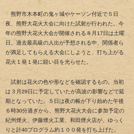
熊野市木本町の鬼ヶ城やケーソン付近で５日
夜、熊野大花火大会に向けた試射が行われた。今
年の熊野大花火大会が開催される８月17日は土曜
日。過去最高級の人出が予想される中、関係者ら
が満足してもらえる大会にしようと、打ち上がる
花火１発１発に鋭い目を光らせた。
試射は花火の色や形などを確認するもの。当初
は３月29日に予定していたが高波の影響などで延
期となっていた。５日は夜の帳が下り始めた午後
６時30分過ぎから、熊野大花火大会に参加予定の
紀州煙火、伊藤煙火工業、和田煙火店が、ゆっく
りと計40プログラム約１００発を打ち上げた。