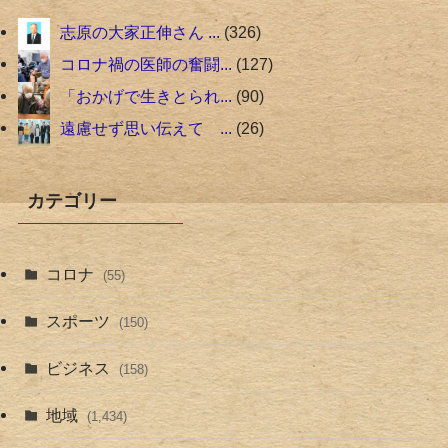
志原の大家正伸さん ...
326
コロナ禍の医師の奮闘...
127
「おかげで生きとられ...
90
遠慮せず思い伝えて ...
26
カテゴリー
コロナ
(55)
スポーツ
(150)
ビジネス
(158)
地域
(1,434)