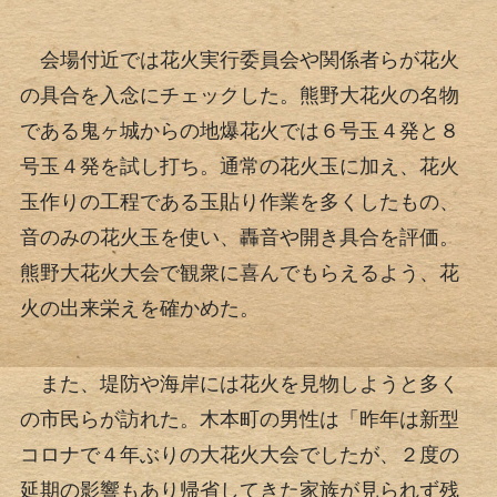
会場付近では花火実行委員会や関係者らが花火
の具合を入念にチェックした。熊野大花火の名物
である鬼ヶ城からの地爆花火では６号玉４発と８
号玉４発を試し打ち。通常の花火玉に加え、花火
玉作りの工程である玉貼り作業を多くしたもの、
音のみの花火玉を使い、轟音や開き具合を評価。
熊野大花火大会で観衆に喜んでもらえるよう、花
火の出来栄えを確かめた。
また、堤防や海岸には花火を見物しようと多く
の市民らが訪れた。木本町の男性は「昨年は新型
コロナで４年ぶりの大花火大会でしたが、２度の
延期の影響もあり帰省してきた家族が見られず残