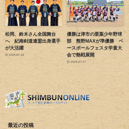
松岡、鈴木さん全国舞台
優勝は津市の栗葉少年野球
へ 紀南剣道連盟出身選手
部 熊野MAXが準優勝 ベ
が大活躍
ースボールフェスタ学童大
会で熱戦展開
2026-07-28
2026-07-27
最近の投稿