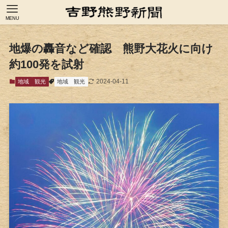
MENU
地爆の轟音など確認 熊野大花火に向け
約100発を試射
2024-04-11
地域
観光
地域
観光