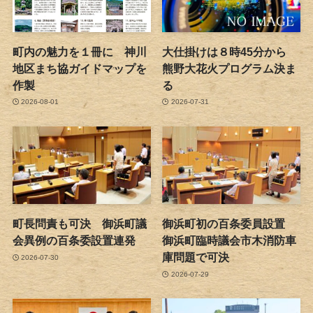
町内の魅力を１冊に 神川
大仕掛けは８時45分から
地区まち協ガイドマップを
熊野大花火プログラム決ま
作製
る
2026-08-01
2026-07-31
町長問責も可決 御浜町議
御浜町初の百条委員設置
会異例の百条委設置連発
御浜町臨時議会市木消防車
庫問題で可決
2026-07-30
2026-07-29