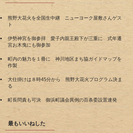
熊野大花火を全国生中継 ニューヨーク屋敷さんゲス
ト
伊勢神宮を御参拝 愛子内親王殿下が三重に 式年遷
宮お木曳にも御参加
町内の魅力を１冊に 神川地区まち協ガイドマップを
作製
大仕掛けは８時45分から 熊野大花火プログラム決ま
る
町長問責も可決 御浜町議会異例の百条委設置連発
最もいいねした