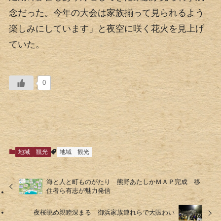
念だった。今年の大会は家族揃って見られるよう
楽しみにしています」と夜空に咲く花火を見上げ
ていた。
0
地域
観光
地域
観光
海と人と町ものがたり 熊野あたしかＭＡＰ完成 移
住者ら有志が魅力発信
夜桜眺め親睦深まる 御浜家族連れらで大賑わい