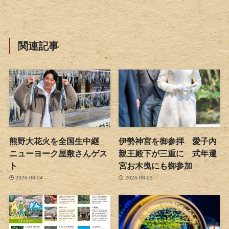
関連記事
熊野大花火を全国生中継
伊勢神宮を御参拝 愛子内
ニューヨーク屋敷さんゲス
親王殿下が三重に 式年遷
ト
宮お木曳にも御参加
2026-08-04
2026-08-03