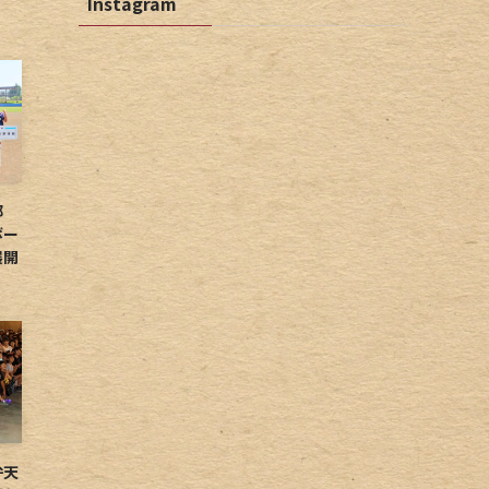
Instagram
球部
ボー
展開
弁天