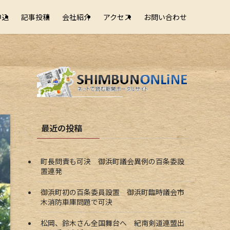
申込
記事投稿
会社紹介
アクセス
お問い合わせ
最近の投稿
町長問責も可決 御浜町議会異例の百条委設
置連発
御浜町初の百条委員設置 御浜町臨時議会市
木消防車庫問題で可決
松岡、鈴木さん全国舞台へ 紀南剣道連盟出