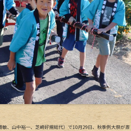
敏、山中裕一、芝﨑好規総代）で10月29日、秋季例大祭が斎