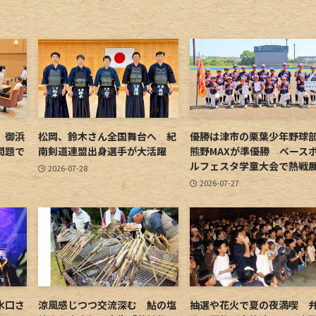
 御浜
松岡、鈴木さん全国舞台へ 紀
優勝は津市の栗葉少年野
問題で
南剣道連盟出身選手が大活躍
熊野MAXが準優勝 ベース
ルフェスタ学童大会で熱戦
2026-07-28
2026-07-27
水口さ
涼風感じつつ交流深む 鮎の塩
抽選や花火で夏の夜満喫 