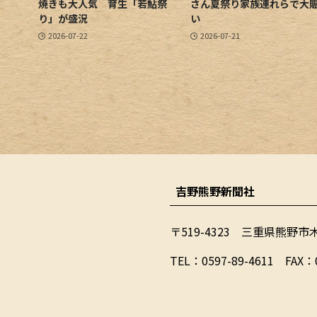
焼きも大人気 育生「若鮎祭
さん夏祭り家族連れらで大
り」が盛況
い
2026-07-22
2026-07-21
吉野熊野新聞社
〒519-4323 三重県熊野市
​TEL：0597-89-4611 FAX：