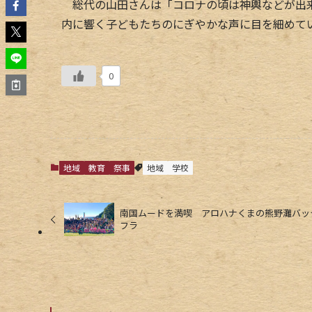
総代の山田さんは「コロナの頃は神輿などが出来
内に響く子どもたちのにぎやかな声に目を細めて
0
地域
教育
祭事
地域
学校
南国ムードを満喫 アロハナくまの熊野灘バッ
フラ