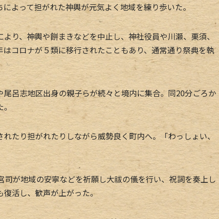
ちによって担がれた神輿が元気よく地域を練り歩いた。
より、神輿や餅まきなどを中止し、神社役員や川瀬、栗須、
年はコロナが５類に移行されたこともあり、通常通り祭典を執
尾呂志地区出身の親子らが続々と境内に集合。同20分ごろか
た。
れたり担がれたりしながら威勢良く町内へ。「わっしょい、
宮司が地域の安寧などを祈願し大祓の儀を行い、祝詞を奏上し
も復活し、歓声が上がった。