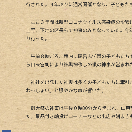
行された。４年ぶりに通常開催となり、子どもた
ここ３年間は新型コロナウイルス感染症の影響に
上野、下地の区長らで神事のみとなっていた。今
り行った。
午前８時ごろ、境内に尾呂志学園の子どもたちや
ら山東宮司により神輿神移しの儀の神事が営まれ
神社を出発した神輿は多くの子どもたちに牽引さ
わっしょい」と賑やかな声が響いた。
例大祭の神事は午後０時30分から営まれ、山東
た。景品付き輪投げコーナーなどの出店や餅まき