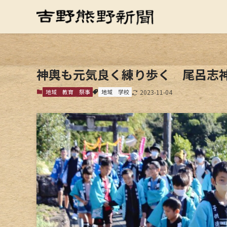
神輿も元気良く練り歩く 尾呂志
地域
教育
祭事
地域
学校
2023-11-04