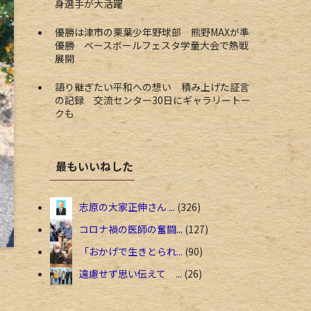
身選手が大活躍
優勝は津市の栗葉少年野球部 熊野MAXが準
優勝 ベースボールフェスタ学童大会で熱戦
展開
語り継ぎたい平和への想い 積み上げた証言
の記録 交流センター30日にギャラリートー
クも
最もいいねした
志原の大家正伸さん ...
326
コロナ禍の医師の奮闘...
127
「おかげで生きとられ...
90
遠慮せず思い伝えて ...
26