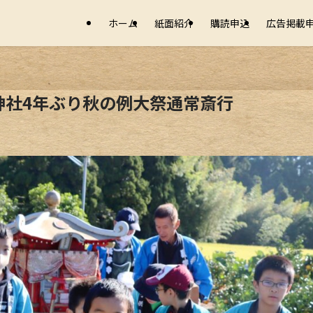
ホーム
紙面紹介
購読申込
広告掲載
神社4年ぶり秋の例大祭通常斎行