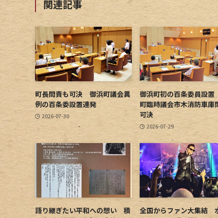
関連記事
町長問責も可決 御浜町議会異
御浜町初の百条委員設置
例の百条委設置連発
町臨時議会市木消防車庫
可決
2026-07-30
2026-07-29
語り継ぎたい平和への想い 積
全国からファン大集結 