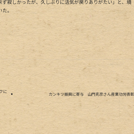
ず寂しかったが、久しぶりに活気が戻りありがたい」と、境
いた。
クに
カンキツ振興に寄与 山門克彦さん産業功労表