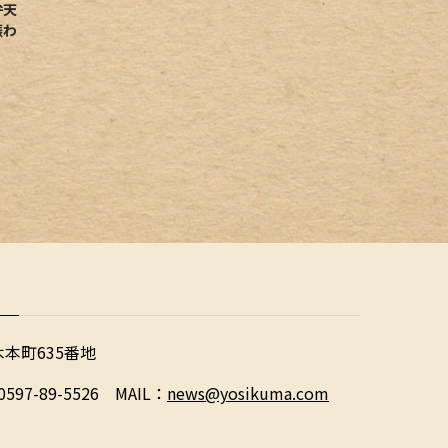
弁天
賑わ
木本町635番地
0597-89-5526 MAIL：
news@yosikuma.com