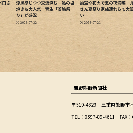
水口さ
涼風感じつつ交流深む 鮎の塩
抽選や花火で夏の夜満喫 
焼きも大人気 育生「若鮎祭
さん夏祭り家族連れらで大
り」が盛況
い
2026-07-22
2026-07-21
吉野熊野新聞社
〒519-4323 三重県熊野市
​TEL：0597-89-4611 FAX：