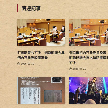
関連記事
町長問責も可決 御浜町議会異
御浜町初の百条委員設置
例の百条委設置連発
町臨時議会市木消防車庫
可決
2026-07-30
2026-07-29