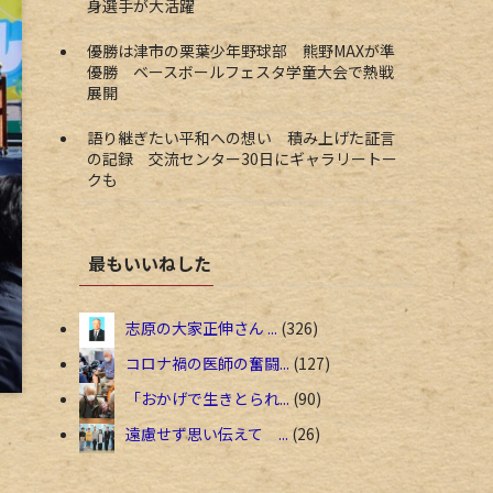
身選手が大活躍
優勝は津市の栗葉少年野球部 熊野MAXが準
優勝 ベースボールフェスタ学童大会で熱戦
展開
語り継ぎたい平和への想い 積み上げた証言
の記録 交流センター30日にギャラリートー
クも
最もいいねした
志原の大家正伸さん ...
326
コロナ禍の医師の奮闘...
127
「おかげで生きとられ...
90
遠慮せず思い伝えて ...
26