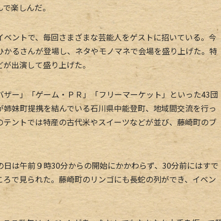
んで楽しんだ。
ベントで、毎回さまざまな芸能人をゲストに招いている。今
ひかるさんが登場し、ネタやモノマネで会場を盛り上げた。特
どが出演して盛り上げた。
ザー」「ゲーム・ＰＲ」「フリーマーケット」といった43団
が姉妹町提携を結んでいる石川県中能登町、地域間交流を行っ
のテントでは特産の古代米やスイーツなどが並び、藤崎町のブ
日は午前９時30分からの開始にかかわらず、30分前にはすで
ころで見られた。藤崎町のリンゴにも長蛇の列ができ、イベン