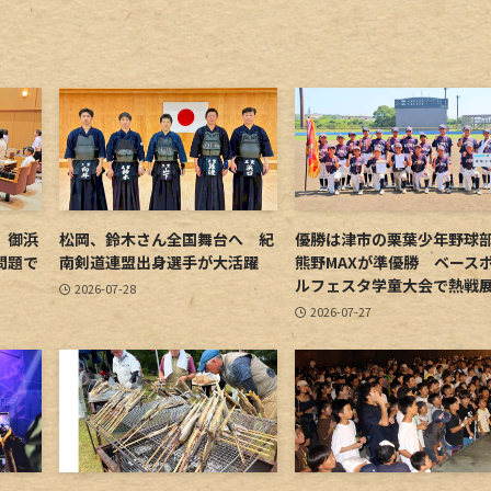
 御浜
松岡、鈴木さん全国舞台へ 紀
優勝は津市の栗葉少年野
問題で
南剣道連盟出身選手が大活躍
熊野MAXが準優勝 ベース
ルフェスタ学童大会で熱戦
2026-07-28
2026-07-27