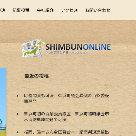
申込
記事投稿
会社紹介
アクセス
お問い合わせ
最近の投稿
町長問責も可決 御浜町議会異例の百条委設
置連発
御浜町初の百条委員設置 御浜町臨時議会市
木消防車庫問題で可決
松岡、鈴木さん全国舞台へ 紀南剣道連盟出