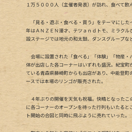
１万５０００人（主催者発表）が訪れ、食べて飲
「見る・遊ぶ・食べる・買う」をテーマにしたイ
年はＡＮＺＥＮ漫才、テツａｎｄトモ、ミラクル
設ステージでは地元の和太鼓、ダンスグループな
会場に設置された「食べる」「体験」「物産・バ
体が出店した各コーナーはいずれも盛況。紀宝町
ている青森県藤崎町からも出店があり、中能登町
ースでは本場のリンゴが販売された。
４年ぶりの開催を天気も祝福。快晴となったこの
に各コーナーのオープンを待った行列もいたると
ト開始の合図と同時に飛ぶように売れていった。