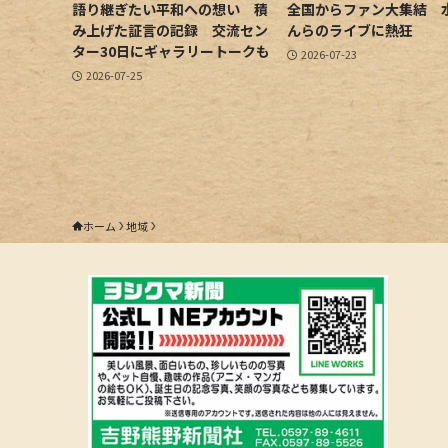
語り継ぎたい平和への想い 積
全国からファン大集結 
み上げた証言の記録 交流セン
んらのライブに熱狂
ター30日にギャラリートークも
2026-07-23
2026-07-25
ホーム
地域