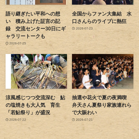
語り継ぎたい平和への想
全国からファン大集結 水
い 積み上げた証言の記
口さんらのライブに熱狂
録 交流センター30日にギ
2026-07-23
ャラリートークも
2026-07-25
涼風感じつつ交流深む 鮎
抽選や花火で夏の夜満喫
の塩焼きも大人気 育生
弁天さん夏祭り家族連れら
「若鮎祭り」が盛況
で大賑わい
2026-07-22
2026-07-21