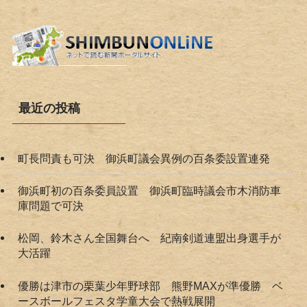
最近の投稿
町長問責も可決 御浜町議会異例の百条委設置連発
御浜町初の百条委員設置 御浜町臨時議会市木消防車
庫問題で可決
松岡、鈴木さん全国舞台へ 紀南剣道連盟出身選手が
大活躍
優勝は津市の栗葉少年野球部 熊野MAXが準優勝 ベ
ースボールフェスタ学童大会で熱戦展開