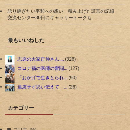
語り継ぎたい平和への想い 積み上げた証言の記録
交流センター30日にギャラリートークも
最もいいねした
志原の大家正伸さん ...
326
コロナ禍の医師の奮闘...
127
「おかげで生きとられ...
90
遠慮せず思い伝えて ...
26
カテゴリー
コロナ
(55)