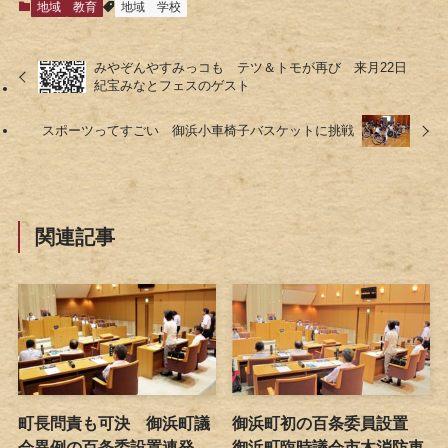
地域
教育
地域
学校
みやぞんやすみっコも テツ＆トモが再び 来月22日
紀宝みなとフェスのゲスト
スポーツってすごい 御浜小車椅子バスケットに挑戦
関連記事
町長問責も可決 御浜町議
御浜町初の百条委員設置
会異例の百条委設置連発
御浜町臨時議会市木消防車