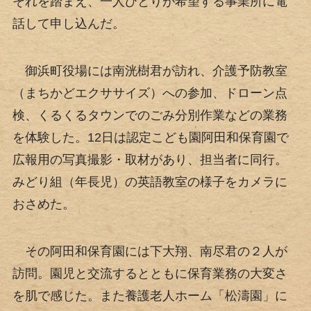
それを踏まえ、一人ひとりが希望する事業所に電
話して申し込んだ。
御浜町役場には南洸樹君が訪れ、介護予防教室
（まちかどエクササイズ）への参加、ドローン点
検、くるくるタウンでのごみ分別作業などの業務
を体験した。12日は認定こども園阿田和保育園で
広報用の写真撮影・取材があり、担当者に同行。
みどり組（年長児）の英語教室の様子をカメラに
おさめた。
その阿田和保育園には下大翔、南尽君の２人が
訪問。園児と交流するとともに保育業務の大変さ
を肌で感じた。また養護老人ホーム「松濤園」に