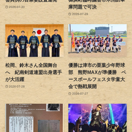
庫問題で可決
2026-07-30
2026-07-29
松岡、鈴木さん全国舞台
優勝は津市の栗葉少年野球
へ 紀南剣道連盟出身選手
部 熊野MAXが準優勝 ベ
が大活躍
ースボールフェスタ学童大
会で熱戦展開
2026-07-28
2026-07-27