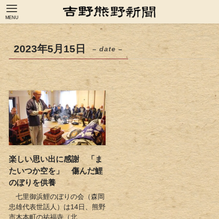
MENU
2023年5月15日
– date –
楽しい思い出に感謝 「ま
たいつか空を」 傷んだ鯉
のぼりを供養
七里御浜鯉のぼりの会（森岡
忠雄代表世話人）は14日、熊野
市木本町の祐福寺（北...