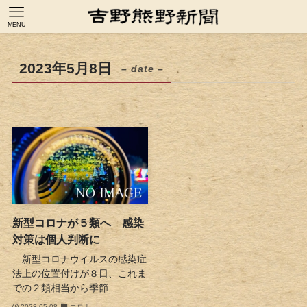
MENU
2023年5月8日
– date –
新型コロナが５類へ 感染
対策は個人判断に
新型コロナウイルスの感染症
法上の位置付けが８日、これま
での２類相当から季節...
2023-05-08
コロナ