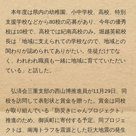
本年度は県内の幼稚園、小中学校、高校、特別
支援学校などから80校の応募があり、今年の優秀
校は10校で、高校では紀南高校のみ。堀越英範校
長は「地域に支えられての学校なので、地域との
関わりが認められてありがたい。生徒だけでな
く、われわれ職員も一緒に地域に育てていただい
ている」と話した。
弘済会三重支部の西山博推進員が11月29日、同
校を訪問して表彰状と賞金を贈った。賞金は同校
が取り組んでいる「防災きにゃんプロジェクト」
推進のため、御浜町に寄付する予定。同プロジェ
クトは、南海トラフを震源とした巨大地震の発生