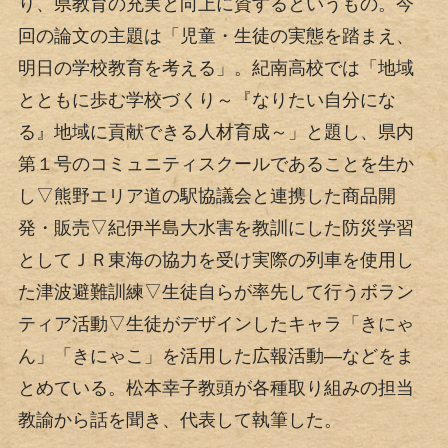
り、県教育の充実と向上に資するというもの。今
回の論文の主題は「児童・生徒の実態を踏まえ、
明日の学校教育を考える」。紀南高校では「地域
とともに歩む学校づくり～『なりたい自分にな
る』地域に貢献できる人材育成～」と題し、県内
第１号のコミュニティスクールであることを生か
し▽熊野エリア道の駅協議会と連携した商品開
発・販売▽紀伊半島大水害を教訓にした防災学習
としてＪＲ東海の協力を受け実際の列車を使用し
た津波避難訓練▽生徒自らが率先して行うボラン
ティア活動▽生徒がデザインしたキャラ「きにゃ
ん」「きにゃこ」を活用した広報活動―などをま
とめている。松本幸子教頭が各種取り組みの担当
教諭から話を聞き、代表して執筆した。