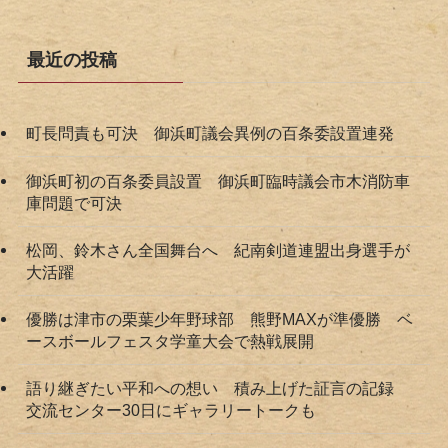
最近の投稿
町長問責も可決 御浜町議会異例の百条委設置連発
御浜町初の百条委員設置 御浜町臨時議会市木消防車
庫問題で可決
松岡、鈴木さん全国舞台へ 紀南剣道連盟出身選手が
大活躍
優勝は津市の栗葉少年野球部 熊野MAXが準優勝 ベ
ースボールフェスタ学童大会で熱戦展開
語り継ぎたい平和への想い 積み上げた証言の記録
交流センター30日にギャラリートークも