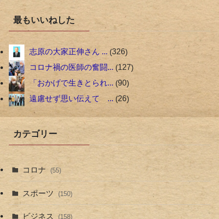
最もいいねした
志原の大家正伸さん ...
326
コロナ禍の医師の奮闘...
127
「おかげで生きとられ...
90
遠慮せず思い伝えて ...
26
カテゴリー
コロナ
(55)
スポーツ
(150)
ビジネス
(158)