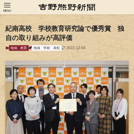
MENU
紀南高校 学校教育研究論で優秀賞 独
自の取り組みが高評価
2022-12-04
地域
教育
地域
学校
表彰