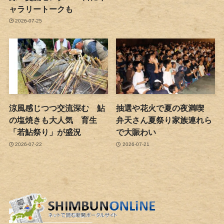
ャラリートークも
2026-07-25
涼風感じつつ交流深む 鮎
抽選や花火で夏の夜満喫
の塩焼きも大人気 育生
弁天さん夏祭り家族連れら
「若鮎祭り」が盛況
で大賑わい
2026-07-22
2026-07-21