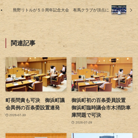
熊野リトルが５０周年記念大会 有馬クラブが頂点に
関連記事
町長問責も可決 御浜町議
御浜町初の百条委員設置
会異例の百条委設置連発
御浜町臨時議会市木消防車
庫問題で可決
2026-07-30
2026-07-29