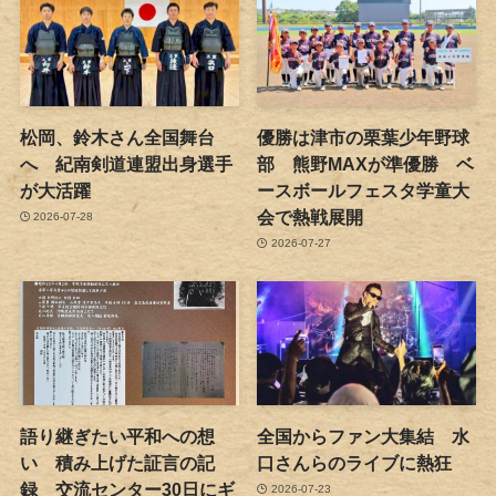
松岡、鈴木さん全国舞台
優勝は津市の栗葉少年野球
へ 紀南剣道連盟出身選手
部 熊野MAXが準優勝 ベ
が大活躍
ースボールフェスタ学童大
会で熱戦展開
2026-07-28
2026-07-27
語り継ぎたい平和への想
全国からファン大集結 水
い 積み上げた証言の記
口さんらのライブに熱狂
録 交流センター30日にギ
2026-07-23