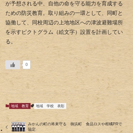
が予想される中、自他の命を守る能力を育成する
ための防災教育。取り組みの一環として、同町と
協働して、同校周辺の上地地区への津波避難場所
を示すピクトグラム（絵文字）設置を計画してい
る。
0
地域
教育
地域
学校
表彰
みかんの町の将来守る 御浜町 食品ロスや柑橘PRで
協定