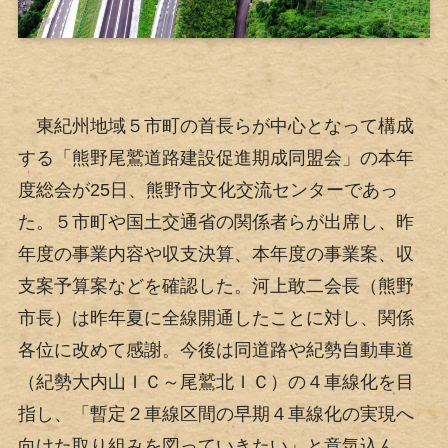
東紀州地域５市町の首長らが中心となって構成
する「熊野尾鷲道路建設促進期成同盟会」の本年
度総会が25日、熊野市文化交流センターであっ
た。５市町や国土交通省の関係者らが出席し、昨
年度の事業内容や収支決算、本年度の事業案、収
支案予算案などを確認した。河上敢二会長（熊野
市長）は昨年夏に全線開通したことに対し、関係
各位に改めて感謝。今後は同道路や紀勢自動車道
（紀勢大内山ＩＣ～尾鷲北ＩＣ）の４車線化を目
指し、「暫定２車線区間の早期４車線化の実現へ
向けた取り組みを図っていきたい」と意気込ん