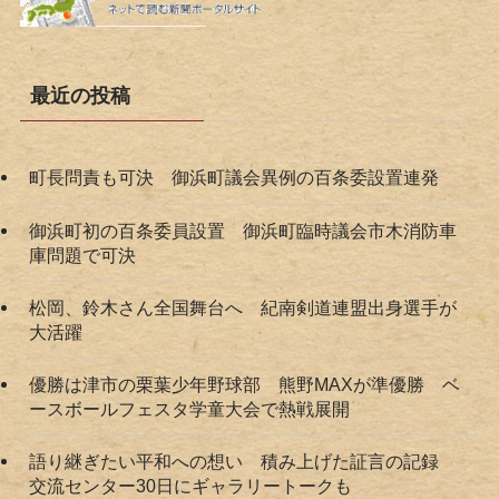
最近の投稿
町長問責も可決 御浜町議会異例の百条委設置連発
御浜町初の百条委員設置 御浜町臨時議会市木消防車
庫問題で可決
松岡、鈴木さん全国舞台へ 紀南剣道連盟出身選手が
大活躍
優勝は津市の栗葉少年野球部 熊野MAXが準優勝 ベ
ースボールフェスタ学童大会で熱戦展開
語り継ぎたい平和への想い 積み上げた証言の記録
交流センター30日にギャラリートークも