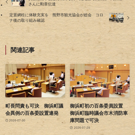
さんに勲章伝達
定置網柱に体験充実を 熊野市観光協会が総会 コロ
ナ後の取り組み確認
関連記事
町長問責も可決 御浜町議
御浜町初の百条委員設置
会異例の百条委設置連発
御浜町臨時議会市木消防車
庫問題で可決
2026-07-30
2026-07-29