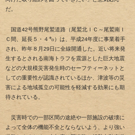
だ。
国道42号熊野尾鷲道路（尾鷲北ＩＣ～尾鷲南Ｉ
Ｃ間、延長５・４㌔）は、平成24年度に事業着手
され、昨年８月29日に全線開通した。近い将来発
生するとされる南海トラフを震源とした巨大地震
などの大規模災害発生時のセーフティーネットと
しての重要性が認識されているほか、津波等の災
害による地域孤立の可能性を軽減する効果にも期
待されている。
災害時での一部区間の途絶や一部施設の破壊に
よって全体の機能不全とならないよう、より強い