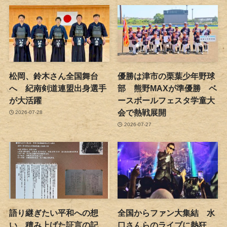
松岡、鈴木さん全国舞台
優勝は津市の栗葉少年野球
へ 紀南剣道連盟出身選手
部 熊野MAXが準優勝 ベ
が大活躍
ースボールフェスタ学童大
会で熱戦展開
2026-07-28
2026-07-27
語り継ぎたい平和への想
全国からファン大集結 水
い 積み上げた証言の記
口さんらのライブに熱狂