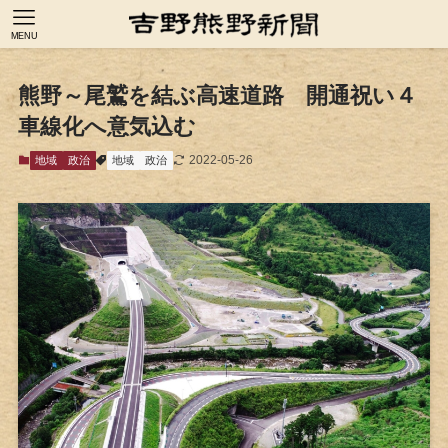
MENU
熊野～尾鷲を結ぶ高速道路 開通祝い４
車線化へ意気込む
2022-05-26
地域
政治
地域
政治