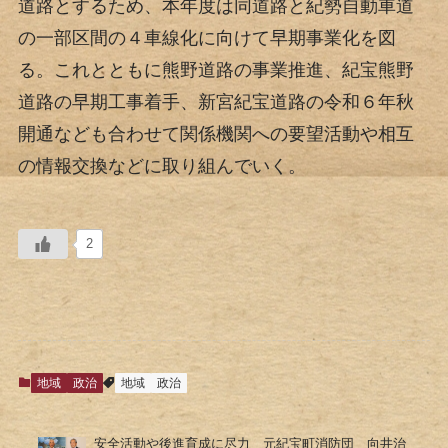
道路とするため、本年度は同道路と紀勢自動車道
の一部区間の４車線化に向けて早期事業化を図
る。これとともに熊野道路の事業推進、紀宝熊野
道路の早期工事着手、新宮紀宝道路の令和６年秋
開通なども合わせて関係機関への要望活動や相互
の情報交換などに取り組んでいく。
2
地域
政治
地域
政治
安全活動や後進育成に尽力 元紀宝町消防団 向井治