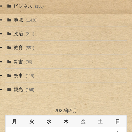
ビジネス
(158)
地域
(1,430)
政治
(211)
教育
(551)
災害
(36)
祭事
(119)
観光
(156)
2022年5月
月
火
水
木
金
土
日