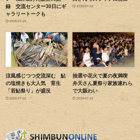
録 交流センター30日にギ
2026-07-23
ャラリートークも
2026-07-25
涼風感じつつ交流深む 鮎
抽選や花火で夏の夜満喫
の塩焼きも大人気 育生
弁天さん夏祭り家族連れら
「若鮎祭り」が盛況
で大賑わい
2026-07-22
2026-07-21