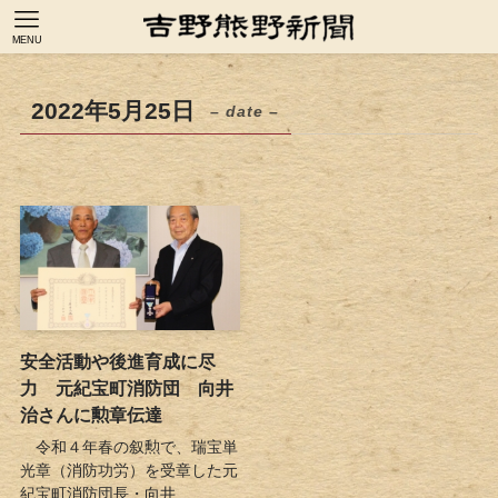
MENU
2022年5月25日
– date –
安全活動や後進育成に尽
力 元紀宝町消防団 向井
治さんに勲章伝達
令和４年春の叙勲で、瑞宝単
光章（消防功労）を受章した元
紀宝町消防団長・向井...