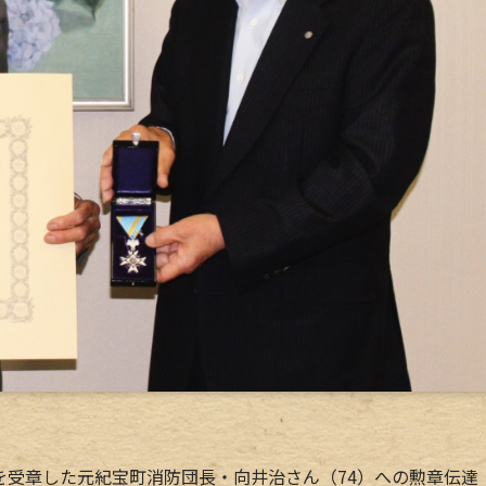
受章した元紀宝町消防団長・向井治さん（74）への勲章伝達