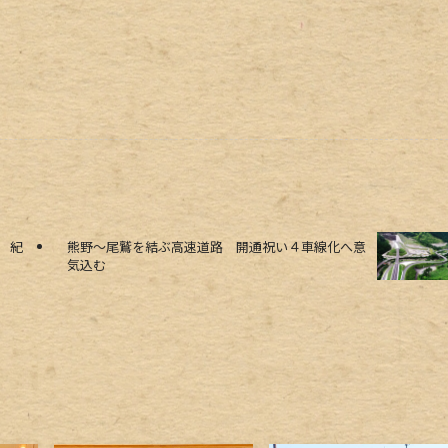
 紀
熊野～尾鷲を結ぶ高速道路 開通祝い４車線化へ意
気込む