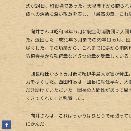
式が24日、町役場であった。天皇陛下から贈ら
成への活動に深い敬意を表し、「最高の章。これ
向井さんは昭和54年５月に紀宝町消防団に入団
た。退団した平成31年３月までの39年11ヵ月
尽くした。その功績から、これまでに県から消防
防協会長から勤続章など５つの章を受章している
団長就任から５ヵ月後に紀伊半島大水害が発生。
力を尽くした。西田町長は「団長に就任早々、大
だき助けていただいた。団長の人間性があって周
てきてくれた」と称賛した。
向井さんは「こればっかりはひとりで頑張っても
にかんだ。