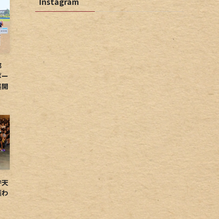
Instagram
球部
ボー
展開
弁天
賑わ