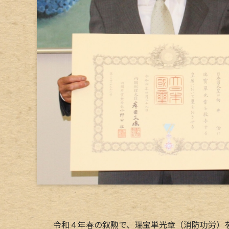
令和４年春の叙勲で、瑞宝単光章（消防功労）を