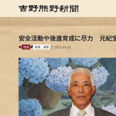
安全活動や後進育成に尽力 元紀
地域
地域
表彰
2022-05-25