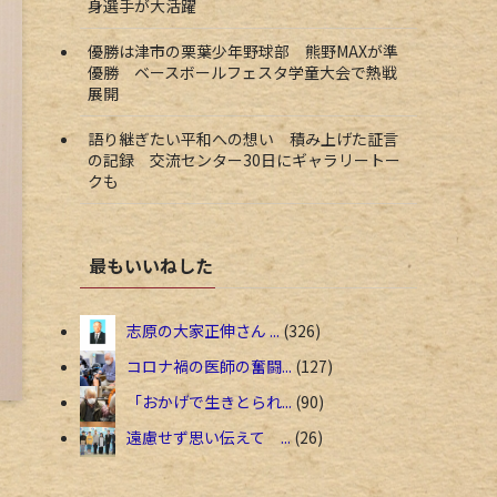
身選手が大活躍
優勝は津市の栗葉少年野球部 熊野MAXが準
優勝 ベースボールフェスタ学童大会で熱戦
展開
語り継ぎたい平和への想い 積み上げた証言
の記録 交流センター30日にギャラリートー
クも
最もいいねした
志原の大家正伸さん ...
326
コロナ禍の医師の奮闘...
127
「おかげで生きとられ...
90
遠慮せず思い伝えて ...
26