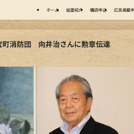
ホーム
紙面紹介
購読申込
広告掲載
宝町消防団 向井治さんに勲章伝達