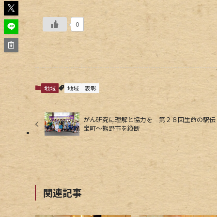
0
地域
地域
表彰
がん研究に理解と協力を 第２８回生命の駅伝
宝町～熊野市を縦断
関連記事