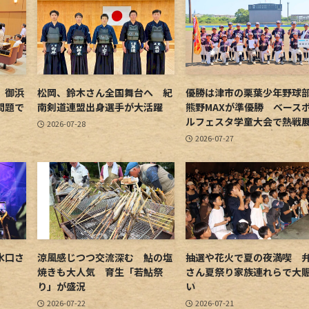
 御浜
松岡、鈴木さん全国舞台へ 紀
優勝は津市の栗葉少年野
問題で
南剣道連盟出身選手が大活躍
熊野MAXが準優勝 ベース
ルフェスタ学童大会で熱戦
2026-07-28
2026-07-27
水口さ
涼風感じつつ交流深む 鮎の塩
抽選や花火で夏の夜満喫 
焼きも大人気 育生「若鮎祭
さん夏祭り家族連れらで大
り」が盛況
い
2026-07-22
2026-07-21