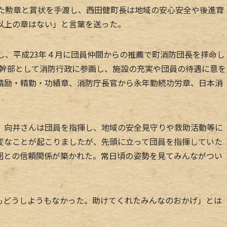
れた勲章と賞状を手渡し、西田健町長は地域の安心安全や後進育
以上の章はない」と言葉を送った。
し、平成23年４月に団員仲間からの推薦で町消防団長を拝命し
、団幹部として消防行政に参画し、施設の充実や団員の待遇に意を
精励・精勤・功績章、消防庁長官から永年勤続功労章、日本消
。
向井さんは団員を指揮し、地域の安全見守りや救助活動等に
変なことが起こりましたが、先頭に立って団員を指揮していた
囲との信頼関係が築かれた。常日頃の姿勢を見てみんながつい
どうしようもなかった。助けてくれたみんなのおかげ」とは