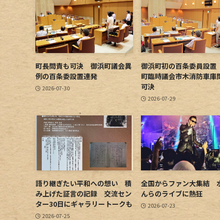
町長問責も可決 御浜町議会異
御浜町初の百条委員設置
例の百条委設置連発
町臨時議会市木消防車庫
可決
2026-07-30
2026-07-29
語り継ぎたい平和への想い 積
全国からファン大集結 
み上げた証言の記録 交流セン
んらのライブに熱狂
ター30日にギャラリートークも
2026-07-23
2026-07-25