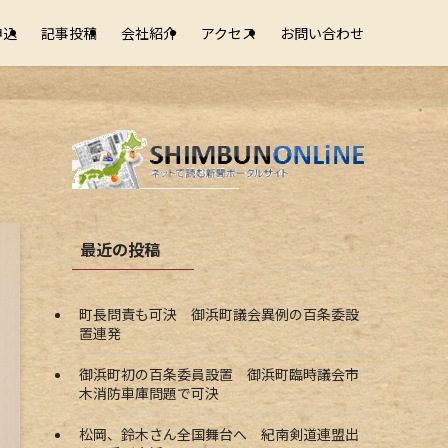
申込
記事投稿
会社紹介
アクセス
お問い合わせ
最近の投稿
町長問責も可決 御浜町議会異例の百条委設
置連発
御浜町初の百条委員設置 御浜町臨時議会市
木消防車庫問題で可決
松岡、鈴木さん全国舞台へ 紀南剣道連盟出