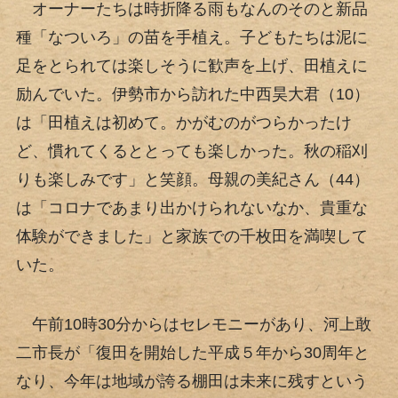
オーナーたちは時折降る雨もなんのそのと新品
種「なついろ」の苗を手植え。子どもたちは泥に
足をとられては楽しそうに歓声を上げ、田植えに
励んでいた。伊勢市から訪れた中西昊大君（10）
は「田植えは初めて。かがむのがつらかったけ
ど、慣れてくるととっても楽しかった。秋の稲刈
りも楽しみです」と笑顔。母親の美紀さん（44）
は「コロナであまり出かけられないなか、貴重な
体験ができました」と家族での千枚田を満喫して
いた。
午前10時30分からはセレモニーがあり、河上敢
二市長が「復田を開始した平成５年から30周年と
なり、今年は地域が誇る棚田は未来に残すという