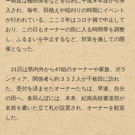
ー制度は棚田保全などを目的に平成８年度から導
入され、毎年、田植えや稲刈りの時期にイベント
が行われている。ここ２年はコロナ禍で中止して
おり、この日もオーナーの田に入る時間帯を調整
し、ふるまいを中止するなど、対策を施しての開
催となった。
21日は県内外から47組のオーナーや家族、ボラ
ンティア、関係者ら約３３２人が千枚田に訪れ
た。受付を済ませたオーナーたちは、早速、自分
の田へ。各田んぼには、木本、紀南高校書道部が
名前を書いた立て札が設置され、オーナーを歓迎
した。