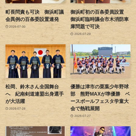
町長問責も可決 御浜町議
御浜町初の百条委員設置
会異例の百条委設置連発
御浜町臨時議会市木消防車
庫問題で可決
2026-07-30
2026-07-29
松岡、鈴木さん全国舞台
優勝は津市の栗葉少年野球
へ 紀南剣道連盟出身選手
部 熊野MAXが準優勝 ベ
が大活躍
ースボールフェスタ学童大
会で熱戦展開
2026-07-28
2026-07-27