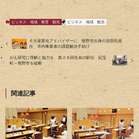
ビジネス
地域
教育
観光
ビジネス
地域
観光
６次産業化アドバイザーに 熊野市出身の吉田氏就
任 市内事業者の課題解決手助け
がん研究に理解と協力を 第２８回生命の駅伝 紀宝
町～熊野市を縦断
関連記事