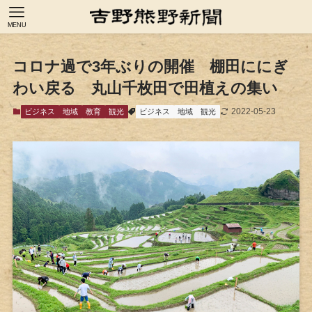
MENU
コロナ過で3年ぶりの開催 棚田ににぎ
わい戻る 丸山千枚田で田植えの集い
2022-05-23
ビジネス
地域
教育
観光
ビジネス
地域
観光