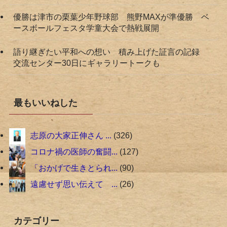
優勝は津市の栗葉少年野球部 熊野MAXが準優勝 ベ
ースボールフェスタ学童大会で熱戦展開
語り継ぎたい平和への想い 積み上げた証言の記録
交流センター30日にギャラリートークも
最もいいねした
志原の大家正伸さん ...
326
コロナ禍の医師の奮闘...
127
「おかげで生きとられ...
90
遠慮せず思い伝えて ...
26
カテゴリー