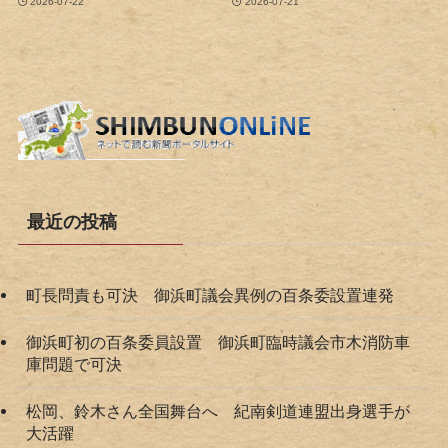
2026-07-22
2026-07-21
最近の投稿
町長問責も可決 御浜町議会異例の百条委設置連発
御浜町初の百条委員設置 御浜町臨時議会市木消防車
庫問題で可決
松岡、鈴木さん全国舞台へ 紀南剣道連盟出身選手が
大活躍