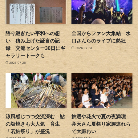
語り継ぎたい平和への想
全国からファン大集結 水
い 積み上げた証言の記
口さんらのライブに熱狂
録 交流センター30日にギ
2026-07-23
ャラリートークも
2026-07-25
涼風感じつつ交流深む 鮎
抽選や花火で夏の夜満喫
の塩焼きも大人気 育生
弁天さん夏祭り家族連れら
「若鮎祭り」が盛況
で大賑わい