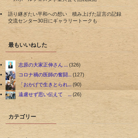
語り継ぎたい平和への想い 積み上げた証言の記録
交流センター30日にギャラリートークも
最もいいねした
志原の大家正伸さん ...
326
コロナ禍の医師の奮闘...
127
「おかげで生きとられ...
90
遠慮せず思い伝えて ...
26
カテゴリー