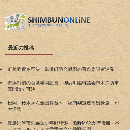
最近の投稿
町長問責も可決 御浜町議会異例の百条委設置連発
御浜町初の百条委員設置 御浜町臨時議会市木消防車
庫問題で可決
松岡、鈴木さん全国舞台へ 紀南剣道連盟出身選手が
大活躍
優勝は津市の栗葉少年野球部 熊野MAXが準優勝 ベ
ースボールフェスタ学童大会で熱戦展開