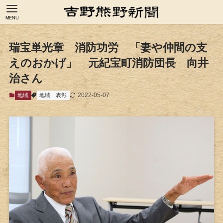
MENU
瑞宝単光章 消防功労 「妻や仲間の支
えのおかげ」 元紀宝町消防団長 向井
治さん
2022-05-07
地域
地域
表彰