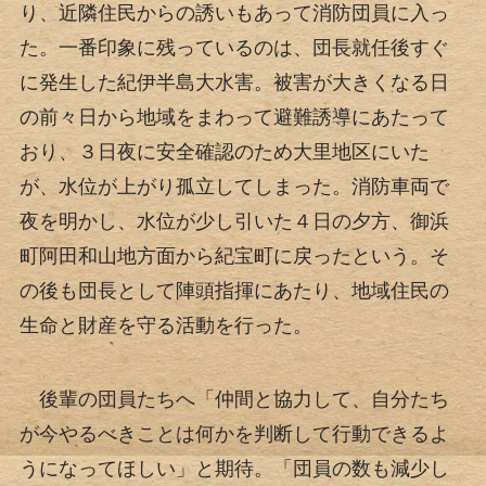
り、近隣住民からの誘いもあって消防団員に入っ
た。一番印象に残っているのは、団長就任後すぐ
に発生した紀伊半島大水害。被害が大きくなる日
の前々日から地域をまわって避難誘導にあたって
おり、３日夜に安全確認のため大里地区にいた
が、水位が上がり孤立してしまった。消防車両で
夜を明かし、水位が少し引いた４日の夕方、御浜
町阿田和山地方面から紀宝町に戻ったという。そ
の後も団長として陣頭指揮にあたり、地域住民の
生命と財産を守る活動を行った。
後輩の団員たちへ「仲間と協力して、自分たち
が今やるべきことは何かを判断して行動できるよ
うになってほしい」と期待。「団員の数も減少し