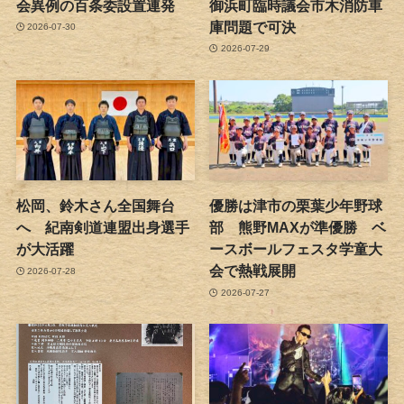
会異例の百条委設置連発
御浜町臨時議会市木消防車
庫問題で可決
2026-07-30
2026-07-29
松岡、鈴木さん全国舞台
優勝は津市の栗葉少年野球
へ 紀南剣道連盟出身選手
部 熊野MAXが準優勝 ベ
が大活躍
ースボールフェスタ学童大
会で熱戦展開
2026-07-28
2026-07-27