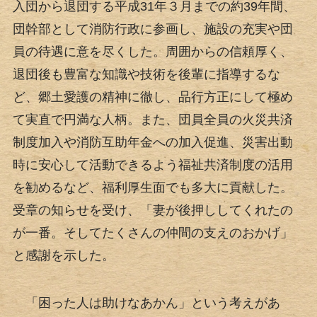
入団から退団する平成31年３月までの約39年間、
団幹部として消防行政に参画し、施設の充実や団
員の待遇に意を尽くした。周囲からの信頼厚く、
退団後も豊富な知識や技術を後輩に指導するな
ど、郷土愛護の精神に徹し、品行方正にして極め
て実直で円満な人柄。また、団員全員の火災共済
制度加入や消防互助年金への加入促進、災害出動
時に安心して活動できるよう福祉共済制度の活用
を勧めるなど、福利厚生面でも多大に貢献した。
受章の知らせを受け、「妻が後押ししてくれたの
が一番。そしてたくさんの仲間の支えのおかげ」
と感謝を示した。
「困った人は助けなあかん」という考えがあ