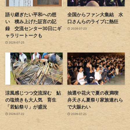
語り継ぎたい平和への想
全国からファン大集結 水
い 積み上げた証言の記
口さんらのライブに熱狂
録 交流センター30日にギ
2026-07-23
ャラリートークも
2026-07-25
涼風感じつつ交流深む 鮎
抽選や花火で夏の夜満喫
の塩焼きも大人気 育生
弁天さん夏祭り家族連れら
「若鮎祭り」が盛況
で大賑わい
2026-07-22
2026-07-21