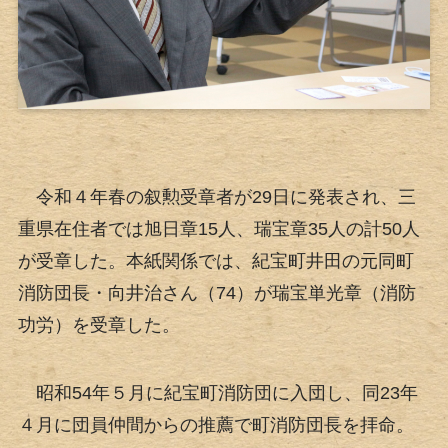
令和４年春の叙勲受章者が29日に発表され、三
重県在住者では旭日章15人、瑞宝章35人の計50人
が受章した。本紙関係では、紀宝町井田の元同町
消防団長・向井治さん（74）が瑞宝単光章（消防
功労）を受章した。
昭和54年５月に紀宝町消防団に入団し、同23年
４月に団員仲間からの推薦で町消防団長を拝命。