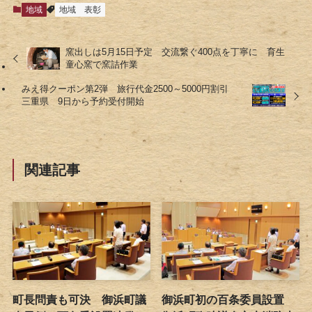
地域
地域
表彰
窯出しは5月15日予定 交流繋ぐ400点を丁寧に 育生
童心窯で窯詰作業
みえ得クーポン第2弾 旅行代金2500～5000円割引
三重県 9日から予約受付開始
関連記事
町長問責も可決 御浜町議
御浜町初の百条委員設置