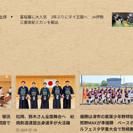
生俳
富裕層に大人気 2年ぶりにタイ王国へ JA伊勢
三重南紀ミカンを輸出
 御浜
松岡、鈴木さん全国舞台へ 紀
優勝は津市の栗葉少年野
問題で
南剣道連盟出身選手が大活躍
熊野MAXが準優勝 ベース
ルフェスタ学童大会で熱戦
2026-07-28