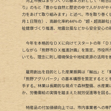
河上市長はまちづくりの基本方針として「総合計
り』のもと『豊かな自然と歴史の中で人がかがや
力をあげて取り組みます」と述べ、市を取り巻く
月１日現在）、高齢化率約44％の〝超・超高齢
祉健康づくり推進、地震台風などから安全安心の
今年を本格的なＤＸに向けてスタートの年「ＤＸ
しながら「熊野市ＤＸ推進計画」を策定。市役所
いても、理念に則し環境保全や地域資源の活用を
雇用創出を目的とした産業振興は「輸出」と「集
「熊野アグリパーク」の基本構想を策定するとと
手する。林業は長期的な視点で森林整備、水産業
か、労働需給の実情を踏まえた就労促進等を図る
特産品の付加価値向上では、市内事業者への専門