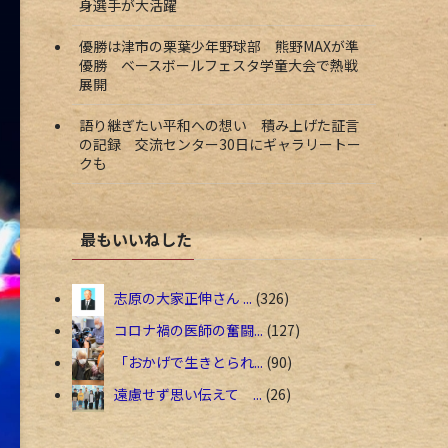
身選手が大活躍
優勝は津市の栗葉少年野球部 熊野MAXが準
優勝 ベースボールフェスタ学童大会で熱戦
展開
語り継ぎたい平和への想い 積み上げた証言
の記録 交流センター30日にギャラリートー
クも
最もいいねした
志原の大家正伸さん ...
326
コロナ禍の医師の奮闘...
127
「おかげで生きとられ...
90
遠慮せず思い伝えて ...
26