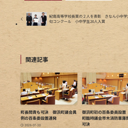
紀南高等学校長賞の２人を表彰 きなん小中学
句コンクール 小中学生20人入賞
関連記事
町長問責も可決 御浜町議会異
御浜町初の百条委員設置
例の百条委設置連発
町臨時議会市木消防車庫
可決
2026-07-30