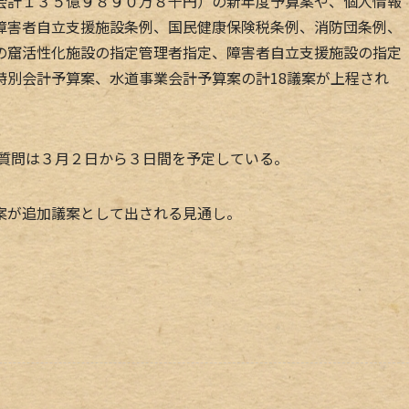
計１３５億９８９０万８千円）の新年度予算案や、個人情報
障害者自立支援施設条例、国民健康保険税条例、消防団条例、
の窟活性化施設の指定管理者指定、障害者自立支援施設の指定
特別会計予算案、水道事業会計予算案の計18議案が上程され
般質問は３月２日から３日間を予定している。
案が追加議案として出される見通し。