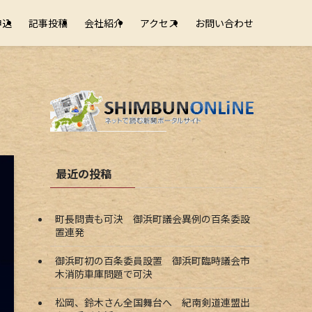
申込
記事投稿
会社紹介
アクセス
お問い合わせ
最近の投稿
町長問責も可決 御浜町議会異例の百条委設
置連発
御浜町初の百条委員設置 御浜町臨時議会市
木消防車庫問題で可決
松岡、鈴木さん全国舞台へ 紀南剣道連盟出