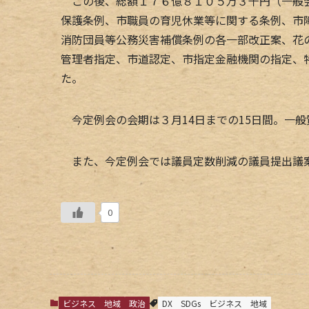
この後、総額１７６億８１０５万３千円（一般会
保護条例、市職員の育児休業等に関する条例、市
消防団員等公務災害補償条例の各一部改正案、花
管理者指定、市道認定、市指定金融機関の指定、
た。
今定例会の会期は３月14日までの15日間。一
また、今定例会では議員定数削減の議員提出議
0
ビジネス
地域
政治
DX
SDGs
ビジネス
地域