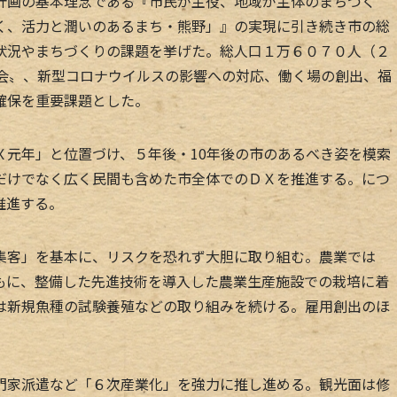
画の基本理念である『市民が主役、地域が主体のまちづく
く、活力と潤いのあるまち・熊野」』の実現に引き続き市の総
状況やまちづくりの課題を挙げた。総人口１万６０７０人（２
社会〟、新型コロナウイルスの影響への対応、働く場の創出、福
確保を重要課題とした。
元年」と位置づけ、５年後・10年後の市のあるべき姿を模索
だけでなく広く民間も含めた市全体でのＤＸを推進する。につ
推進する。
客」を基本に、リスクを恐れず大胆に取り組む。農業では
もに、整備した先進技術を導入した農業生産施設での栽培に着
は新規魚種の試験養殖などの取り組みを続ける。雇用創出のほ
。
家派遣など「６次産業化」を強力に推し進める。観光面は修