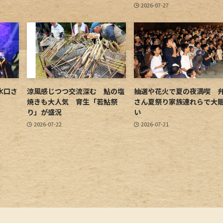
2026-07-27
水口さ
涼風感じつつ交流深む 鮎の塩
抽選や花火で夏の夜満喫 
焼きも大人気 育生「若鮎祭
さん夏祭り家族連れらで大
り」が盛況
い
2026-07-22
2026-07-21