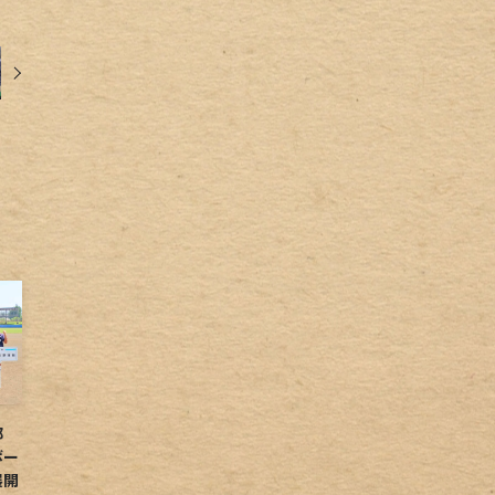
球部
ボー
展開