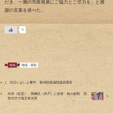
だき、一層の市政発展にご協力とご尽力を」と感
謝の言葉を述べた。
0
地域
地域
表彰
31日いよいよ審判 第49回衆議院議員選挙
向井（紀宝）、岡﨑氏（井戸）に栄誉 秋の叙勲 消
防功労で瑞宝単光章