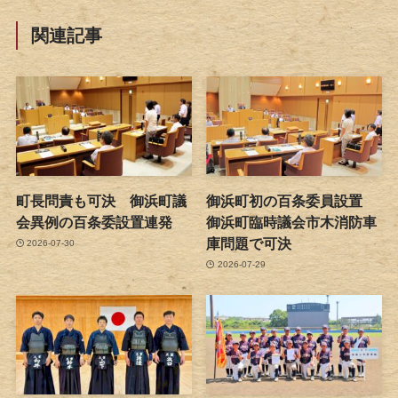
関連記事
町長問責も可決 御浜町議
御浜町初の百条委員設置
会異例の百条委設置連発
御浜町臨時議会市木消防車
庫問題で可決
2026-07-30
2026-07-29