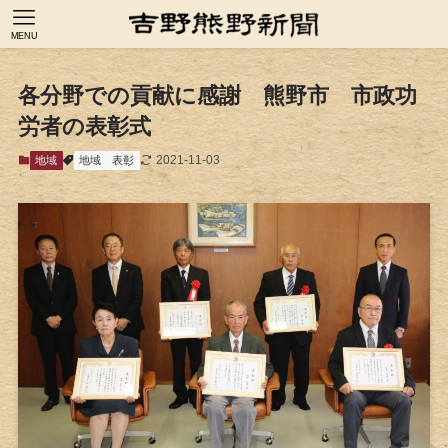
MENU
各分野での貢献に感謝 熊野市 市政功
労者の表彰式
2021-11-03
地域
地域
表彰