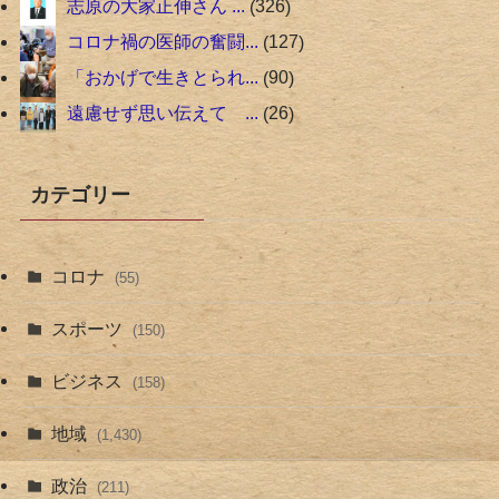
志原の大家正伸さん ...
326
コロナ禍の医師の奮闘...
127
「おかげで生きとられ...
90
遠慮せず思い伝えて ...
26
カテゴリー
コロナ
(55)
スポーツ
(150)
ビジネス
(158)
地域
(1,430)
政治
(211)