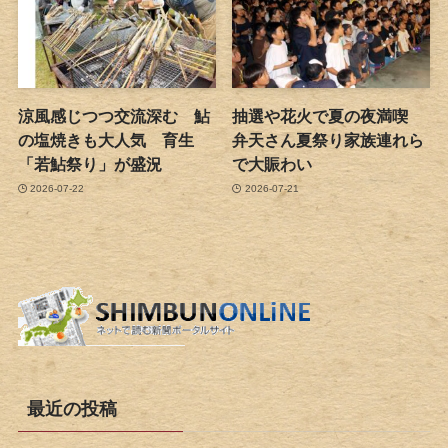
涼風感じつつ交流深む 鮎
抽選や花火で夏の夜満喫
の塩焼きも大人気 育生
弁天さん夏祭り家族連れら
「若鮎祭り」が盛況
で大賑わい
2026-07-22
2026-07-21
最近の投稿