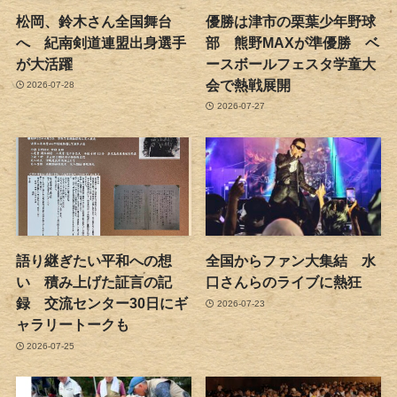
松岡、鈴木さん全国舞台
優勝は津市の栗葉少年野球
へ 紀南剣道連盟出身選手
部 熊野MAXが準優勝 ベ
が大活躍
ースボールフェスタ学童大
会で熱戦展開
2026-07-28
2026-07-27
語り継ぎたい平和への想
全国からファン大集結 水
い 積み上げた証言の記
口さんらのライブに熱狂
録 交流センター30日にギ
2026-07-23
ャラリートークも
2026-07-25