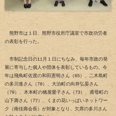
熊野市は１日、熊野市役所庁議室で市政功労者
の表彰を行った。
市制記念日の11月１日にちなみ、毎年市政の発
展に寄与した個人や団体を表彰しているもの。今
年は飛鳥町佐渡の和田憲明さん（65）、二木島町
の多川進さん（78）、大泊町の向井弘晏さん
（79）、木本町の橋屋愛子さん（73）、甫母町の
山下壽さん（77）、くまの花いっぱいネットワー
ク（南佳壽会長）が対象となり、欠席の多川さん