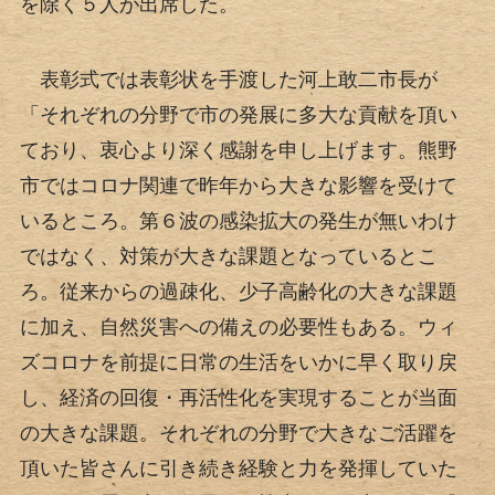
を除く５人が出席した。
表彰式では表彰状を手渡した河上敢二市長が
「それぞれの分野で市の発展に多大な貢献を頂い
ており、衷心より深く感謝を申し上げます。熊野
市ではコロナ関連で昨年から大きな影響を受けて
いるところ。第６波の感染拡大の発生が無いわけ
ではなく、対策が大きな課題となっているとこ
ろ。従来からの過疎化、少子高齢化の大きな課題
に加え、自然災害への備えの必要性もある。ウィ
ズコロナを前提に日常の生活をいかに早く取り戻
し、経済の回復・再活性化を実現することが当面
の大きな課題。それぞれの分野で大きなご活躍を
頂いた皆さんに引き続き経験と力を発揮していた