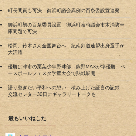
町長問責も可決 御浜町議会異例の百条委設置連発
御浜町初の百条委員設置 御浜町臨時議会市木消防車
庫問題で可決
松岡、鈴木さん全国舞台へ 紀南剣道連盟出身選手が
大活躍
優勝は津市の栗葉少年野球部 熊野MAXが準優勝 ベ
ースボールフェスタ学童大会で熱戦展開
語り継ぎたい平和への想い 積み上げた証言の記録
交流センター30日にギャラリートークも
最もいいねした