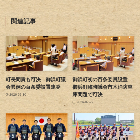
関連記事
町長問責も可決 御浜町議
御浜町初の百条委員設置
会異例の百条委設置連発
御浜町臨時議会市木消防車
庫問題で可決
2026-07-30
2026-07-29