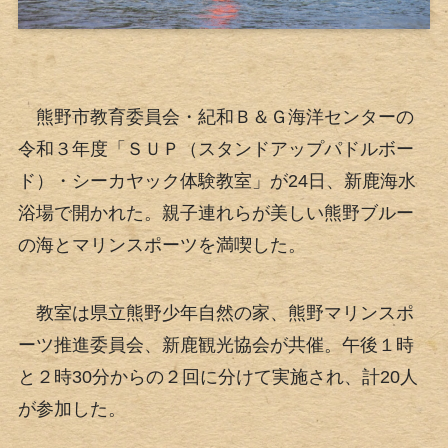
熊野市教育委員会・紀和Ｂ＆Ｇ海洋センターの
令和３年度「ＳＵＰ（スタンドアップパドルボー
ド）・シーカヤック体験教室」が24日、新鹿海水
浴場で開かれた。親子連れらが美しい熊野ブルー
の海とマリンスポーツを満喫した。
教室は県立熊野少年自然の家、熊野マリンスポ
ーツ推進委員会、新鹿観光協会が共催。午後１時
と２時30分からの２回に分けて実施され、計20人
が参加した。