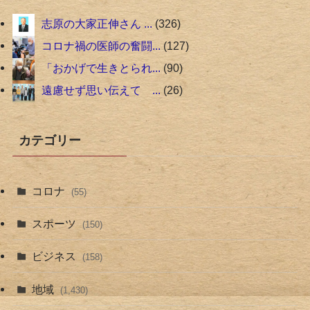
志原の大家正伸さん ...
326
コロナ禍の医師の奮闘...
127
「おかげで生きとられ...
90
遠慮せず思い伝えて ...
26
カテゴリー
コロナ
(55)
スポーツ
(150)
ビジネス
(158)
地域
(1,430)