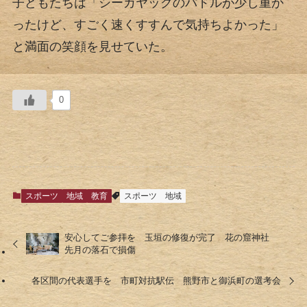
子どもたちは「シーカヤックのパドルが少し重か
ったけど、すごく速くすすんで気持ちよかった」
と満面の笑顔を見せていた。
0
スポーツ
地域
教育
スポーツ
地域
安心してご参拝を 玉垣の修復が完了 花の窟神社
先月の落石で損傷
各区間の代表選手を 市町対抗駅伝 熊野市と御浜町の選考会