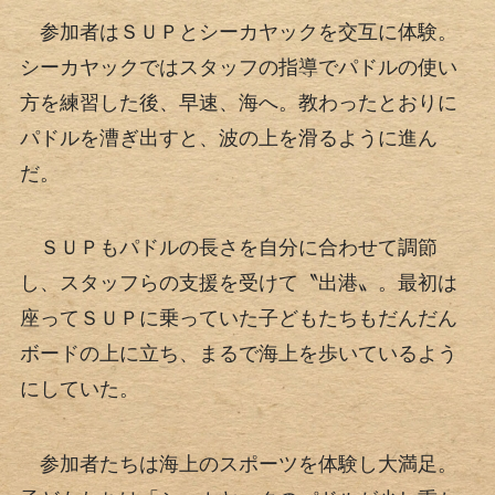
参加者はＳＵＰとシーカヤックを交互に体験。
シーカヤックではスタッフの指導でパドルの使い
方を練習した後、早速、海へ。教わったとおりに
パドルを漕ぎ出すと、波の上を滑るように進ん
だ。
ＳＵＰもパドルの長さを自分に合わせて調節
し、スタッフらの支援を受けて〝出港〟。最初は
座ってＳＵＰに乗っていた子どもたちもだんだん
ボードの上に立ち、まるで海上を歩いているよう
にしていた。
参加者たちは海上のスポーツを体験し大満足。