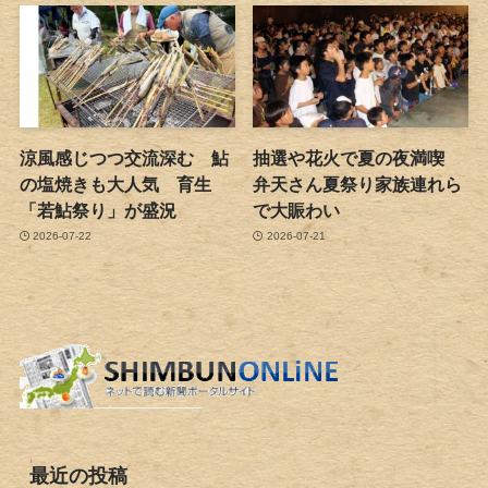
涼風感じつつ交流深む 鮎
抽選や花火で夏の夜満喫
の塩焼きも大人気 育生
弁天さん夏祭り家族連れら
「若鮎祭り」が盛況
で大賑わい
2026-07-22
2026-07-21
最近の投稿