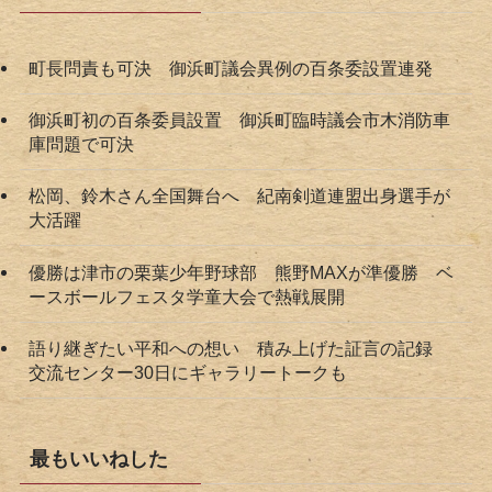
町長問責も可決 御浜町議会異例の百条委設置連発
御浜町初の百条委員設置 御浜町臨時議会市木消防車
庫問題で可決
松岡、鈴木さん全国舞台へ 紀南剣道連盟出身選手が
大活躍
優勝は津市の栗葉少年野球部 熊野MAXが準優勝 ベ
ースボールフェスタ学童大会で熱戦展開
語り継ぎたい平和への想い 積み上げた証言の記録
交流センター30日にギャラリートークも
最もいいねした