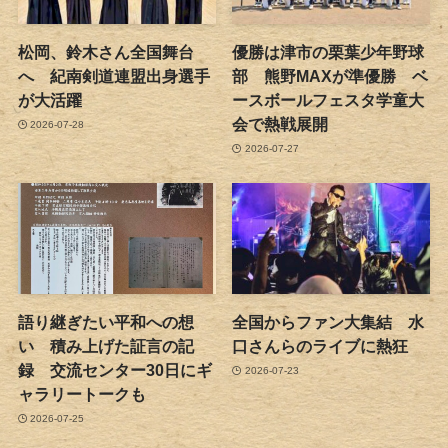
松岡、鈴木さん全国舞台
優勝は津市の栗葉少年野球
へ 紀南剣道連盟出身選手
部 熊野MAXが準優勝 ベ
が大活躍
ースボールフェスタ学童大
会で熱戦展開
2026-07-28
2026-07-27
語り継ぎたい平和への想
全国からファン大集結 水
い 積み上げた証言の記
口さんらのライブに熱狂
録 交流センター30日にギ
2026-07-23
ャラリートークも
2026-07-25