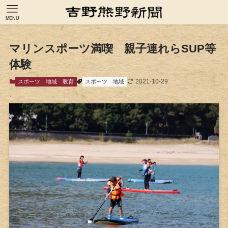
MENU
マリンスポーツ満喫 親子連れらSUP等
体験
2021-10-29
スポーツ
地域
教育
スポーツ
地域