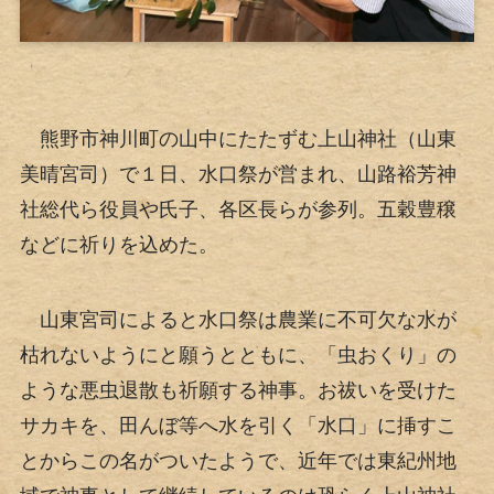
熊野市神川町の山中にたたずむ上山神社（山東
美晴宮司）で１日、水口祭が営まれ、山路裕芳神
社総代ら役員や氏子、各区長らが参列。五穀豊穣
などに祈りを込めた。
山東宮司によると水口祭は農業に不可欠な水が
枯れないようにと願うとともに、「虫おくり」の
ような悪虫退散も祈願する神事。お祓いを受けた
サカキを、田んぼ等へ水を引く「水口」に挿すこ
とからこの名がついたようで、近年では東紀州地