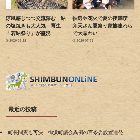
涼風感じつつ交流深む 鮎
抽選や花火で夏の夜満喫
の塩焼きも大人気 育生
弁天さん夏祭り家族連れら
「若鮎祭り」が盛況
で大賑わい
2026-07-22
2026-07-21
最近の投稿
町長問責も可決 御浜町議会異例の百条委設置連発