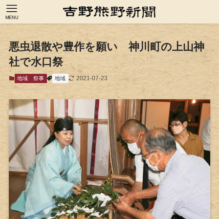
MENU
悪虫退散や豊作を願い 神川町の上山神
社で水口祭
2021-07-23
地域
祭事
地域