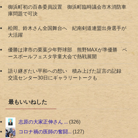
御浜町初の百条委員設置 御浜町臨時議会市木消防車
庫問題で可決
松岡、鈴木さん全国舞台へ 紀南剣道連盟出身選手が
大活躍
優勝は津市の栗葉少年野球部 熊野MAXが準優勝 ベ
ースボールフェスタ学童大会で熱戦展開
語り継ぎたい平和への想い 積み上げた証言の記録
交流センター30日にギャラリートークも
最もいいねした
志原の大家正伸さん ...
326
コロナ禍の医師の奮闘...
127