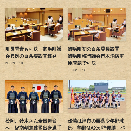
町長問責も可決 御浜町議
御浜町初の百条委員設置
会異例の百条委設置連発
御浜町臨時議会市木消防車
庫問題で可決
2026-07-30
2026-07-29
松岡、鈴木さん全国舞台
優勝は津市の栗葉少年野球
へ 紀南剣道連盟出身選手
部 熊野MAXが準優勝 ベ