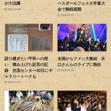
が大活躍
ースボールフェスタ学童大
会で熱戦展開
2026-07-28
2026-07-27
語り継ぎたい平和への想
全国からファン大集結 水
い 積み上げた証言の記
口さんらのライブに熱狂
録 交流センター30日にギ
2026-07-23
ャラリートークも
2026-07-25