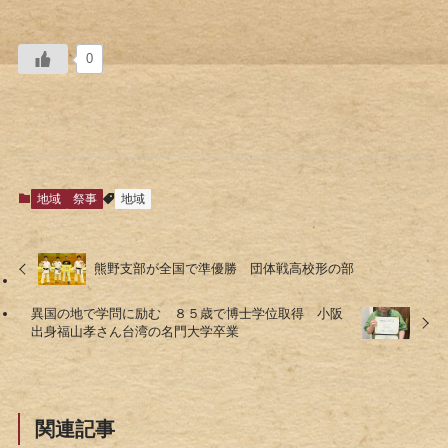
0
地域
祭事
地域
熊野支部が全国で準優勝 団体戦高校形の部
異国の地で学問に励む ８５歳で博士学位取得 小阪
出身福山孝さん台湾の名門大学卒業
関連記事