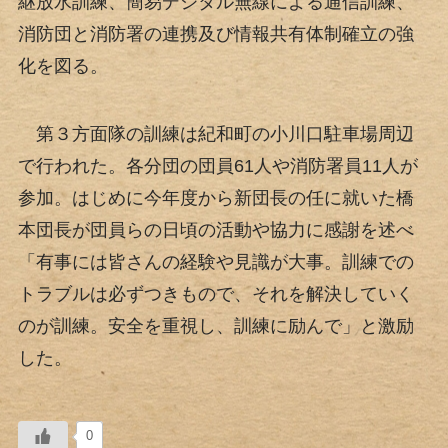
継放水訓練、簡易デジタル無線による通信訓練、
消防団と消防署の連携及び情報共有体制確立の強
化を図る。
第３方面隊の訓練は紀和町の小川口駐車場周辺
で行われた。各分団の団員61人や消防署員11人が
参加。はじめに今年度から新団長の任に就いた橋
本団長が団員らの日頃の活動や協力に感謝を述べ
「有事には皆さんの経験や見識が大事。訓練での
トラブルは必ずつきもので、それを解決していく
のが訓練。安全を重視し、訓練に励んで」と激励
した。
0