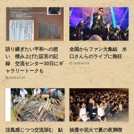
語り継ぎたい平和への想
全国からファン大集結 水
い 積み上げた証言の記
口さんらのライブに熱狂
録 交流センター30日にギ
2026-07-23
ャラリートークも
2026-07-25
涼風感じつつ交流深む 鮎
抽選や花火で夏の夜満喫