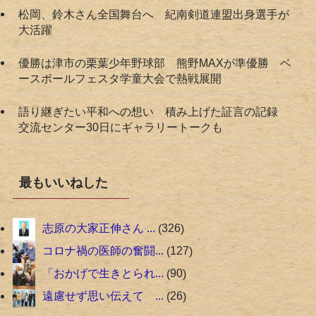
松岡、鈴木さん全国舞台へ 紀南剣道連盟出身選手が
大活躍
優勝は津市の栗葉少年野球部 熊野MAXが準優勝 ベ
ースボールフェスタ学童大会で熱戦展開
語り継ぎたい平和への想い 積み上げた証言の記録
交流センター30日にギャラリートークも
最もいいねした
志原の大家正伸さん ...
326
コロナ禍の医師の奮闘...
127
「おかげで生きとられ...
90
遠慮せず思い伝えて ...
26