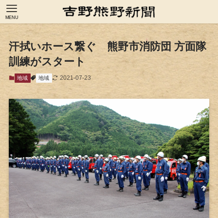
MENU
汗拭いホース繋ぐ 熊野市消防団 方面隊
訓練がスタート
2021-07-23
地域
地域