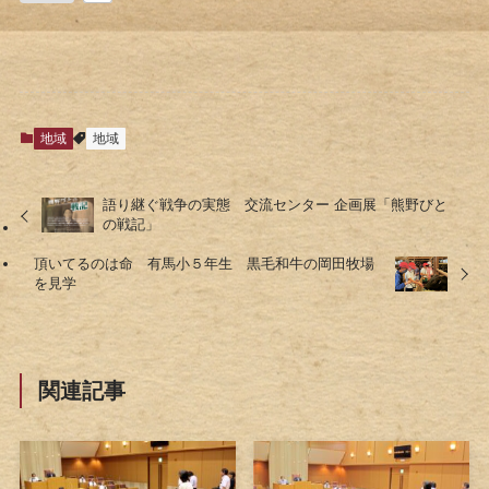
地域
地域
語り継ぐ戦争の実態 交流センター 企画展「熊野びと
の戦記」
頂いてるのは命 有馬小５年生 黒毛和牛の岡田牧場
を見学
関連記事