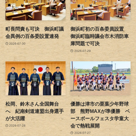
町長問責も可決 御浜町議
御浜町初の百条委員設置
会異例の百条委設置連発
御浜町臨時議会市木消防車
庫問題で可決
2026-07-30
2026-07-29
松岡、鈴木さん全国舞台
優勝は津市の栗葉少年野球
へ 紀南剣道連盟出身選手
部 熊野MAXが準優勝 ベ
が大活躍
ースボールフェスタ学童大
会で熱戦展開
2026-07-28
2026-07-27