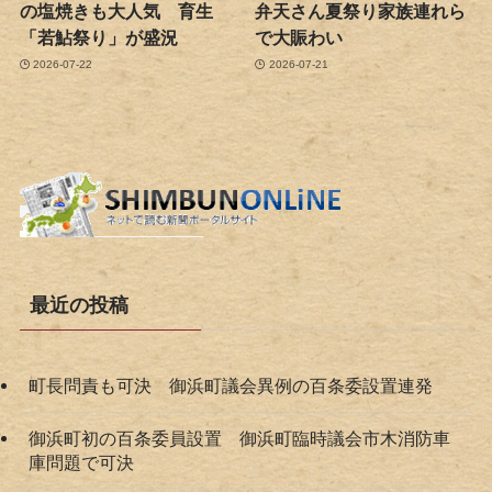
の塩焼きも大人気 育生
弁天さん夏祭り家族連れら
「若鮎祭り」が盛況
で大賑わい
2026-07-22
2026-07-21
最近の投稿
町長問責も可決 御浜町議会異例の百条委設置連発
御浜町初の百条委員設置 御浜町臨時議会市木消防車
庫問題で可決