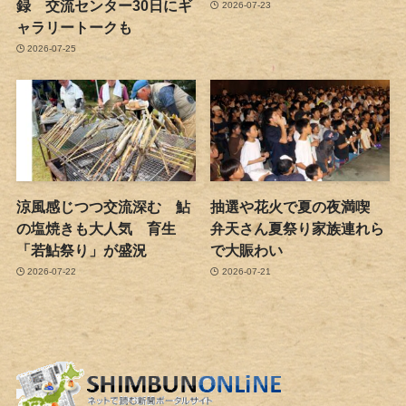
録 交流センター30日にギ
2026-07-23
ャラリートークも
2026-07-25
涼風感じつつ交流深む 鮎
抽選や花火で夏の夜満喫
の塩焼きも大人気 育生
弁天さん夏祭り家族連れら
「若鮎祭り」が盛況
で大賑わい
2026-07-22
2026-07-21