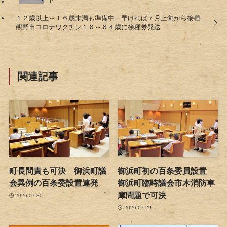
１２歳以上～１６歳未満も準備中 早ければ７月上旬から接種
熊野市コロナワクチン１６～６４歳に接種券発送
関連記事
町長問責も可決 御浜町議
御浜町初の百条委員設置
会異例の百条委設置連発
御浜町臨時議会市木消防車
庫問題で可決
2026-07-30
2026-07-29