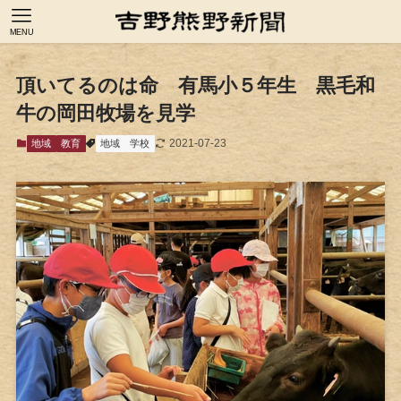
MENU
頂いてるのは命 有馬小５年生 黒毛和
牛の岡田牧場を見学
2021-07-23
地域
教育
地域
学校