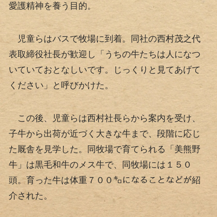
愛護精神を養う目的。
児童らはバスで牧場に到着。同社の西村茂之代
表取締役社長が歓迎し「うちの牛たちは人になつ
いていておとなしいです。じっくりと見てあげて
ください」と呼びかけた。
この後、児童らは西村社長らから案内を受け、
子牛から出荷が近づく大きな牛まで、段階に応じ
た厩舎を見学した。同牧場で育てられる「美熊野
牛」は黒毛和牛のメス牛で、同牧場には１５０
頭。育った牛は体重７００㌔になることなどが紹
介された。