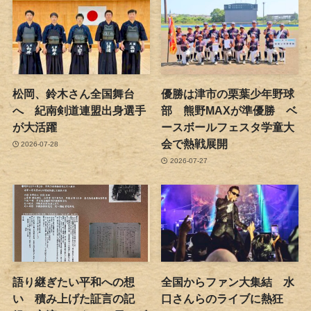
松岡、鈴木さん全国舞台
優勝は津市の栗葉少年野球
へ 紀南剣道連盟出身選手
部 熊野MAXが準優勝 ベ
が大活躍
ースボールフェスタ学童大
会で熱戦展開
2026-07-28
2026-07-27
語り継ぎたい平和への想
全国からファン大集結 水
い 積み上げた証言の記
口さんらのライブに熱狂