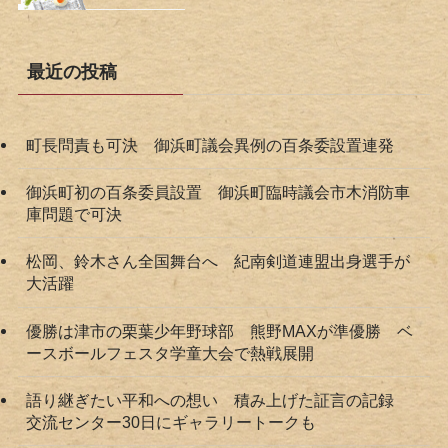
最近の投稿
町長問責も可決 御浜町議会異例の百条委設置連発
御浜町初の百条委員設置 御浜町臨時議会市木消防車
庫問題で可決
松岡、鈴木さん全国舞台へ 紀南剣道連盟出身選手が
大活躍
優勝は津市の栗葉少年野球部 熊野MAXが準優勝 ベ
ースボールフェスタ学童大会で熱戦展開
語り継ぎたい平和への想い 積み上げた証言の記録
交流センター30日にギャラリートークも