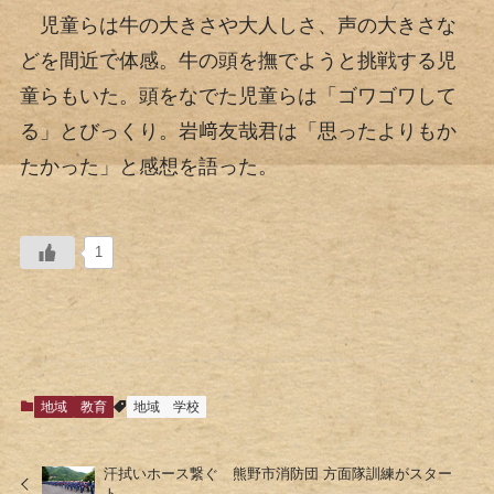
児童らは牛の大きさや大人しさ、声の大きさな
どを間近で体感。牛の頭を撫でようと挑戦する児
童らもいた。頭をなでた児童らは「ゴワゴワして
る」とびっくり。岩﨑友哉君は「思ったよりもか
たかった」と感想を語った。
1
地域
教育
地域
学校
汗拭いホース繋ぐ 熊野市消防団 方面隊訓練がスター
ト