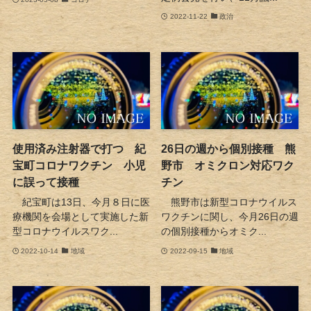
2022-11-22
政治
使用済み注射器で打つ 紀
26日の週から個別接種 熊
宝町コロナワクチン 小児
野市 オミクロン対応ワク
に誤って接種
チン
紀宝町は13日、今月８日に医
熊野市は新型コロナウイルス
療機関を会場として実施した新
ワクチンに関し、今月26日の週
型コロナウイルスワク...
の個別接種からオミク...
2022-10-14
地域
2022-09-15
地域