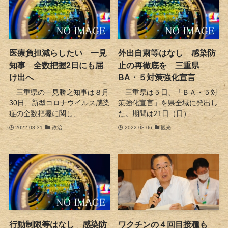
医療負担減らしたい 一見
外出自粛等はなし 感染防
知事 全数把握2日にも届
止の再徹底を 三重県
け出へ
BA・５対策強化宣言
三重県の一見勝之知事は８月
三重県は５日、「ＢＡ・５対
30日、新型コロナウイルス感染
策強化宣言」を県全域に発出し
症の全数把握に関し、...
た。期間は21日（日）...
2022-08-31
政治
2022-08-06
観光
行動制限等はなし 感染防
ワクチンの４回目接種も