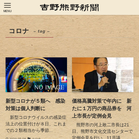
MENU
コロナ
– tag –
新型コロナが５類へ 感染
価格高騰対策で年内に 新
対策は個人判断に
たに１万円の商品券を 河
上市長が定例会見
新型コロナウイルスの感染症
法上の位置付けが８日、これま
熊野市の河上敢二市長は21
での２類相当から季節...
日、熊野市文化交流センターで
定例会見を行い、11月議...
2023-05-08
コロナ