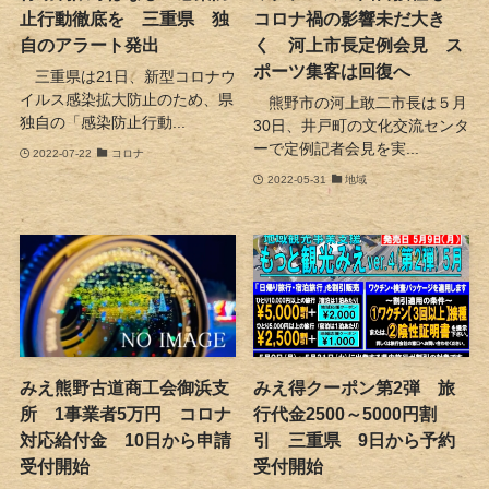
止行動徹底を 三重県 独
コロナ禍の影響未だ大き
自のアラート発出
く 河上市長定例会見 ス
ポーツ集客は回復へ
三重県は21日、新型コロナウ
イルス感染拡大防止のため、県
熊野市の河上敢二市長は５月
独自の「感染防止行動...
30日、井戸町の文化交流センタ
ーで定例記者会見を実...
2022-07-22
コロナ
2022-05-31
地域
みえ熊野古道商工会御浜支
みえ得クーポン第2弾 旅
所 1事業者5万円 コロナ
行代金2500～5000円割
対応給付金 10日から申請
引 三重県 9日から予約
受付開始
受付開始