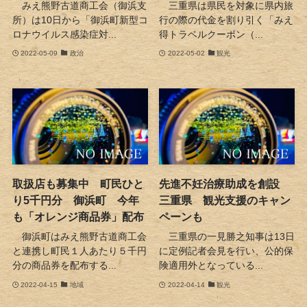
みえ熊野古道商工会（御浜支
三重県は県民を対象に県内旅
所）は10日から「御浜町新型コ
行の際の代金を割り引く「みえ
ロナウイルス感染症対...
得トラベルクーポン（...
2022-05-09
政治
2022-05-02
観光
取扱店も募集中 町民ひと
先進不妊治療助成を創設
り5千円分 御浜町 今年
三重県 観光支援のキャン
も「オレンジ商品券」配布
ペーンも
御浜町はみえ熊野古道商工会
三重県の一見勝之知事は13日
と連携し町民１人あたり５千円
に定例記者会見を行い、公的保
分の商品券を配布する...
険適用外となっている...
2022-04-15
地域
2022-04-14
観光