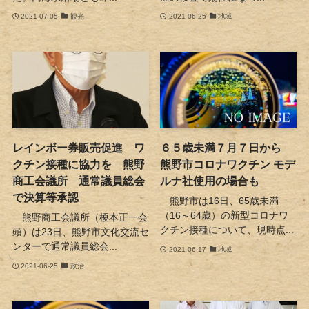
2021-07-05
観光
2021-06-25
地域
レインボー券販売促進 ワ
６５歳未満７月７日から
クチン接種に協力を 熊野
熊野市コロナワクチン モデ
商工会議所 通常議員総会
ルナ社使用の場合も
で決算等承認
熊野市は16日、65歳未満
（16～64歳）の新型コロナワ
熊野商工会議所（榎本正一会
クチン接種について、現時点...
頭）は23日、熊野市文化交流セ
ンターで通常議員総会...
2021-06-17
地域
2021-06-25
政治