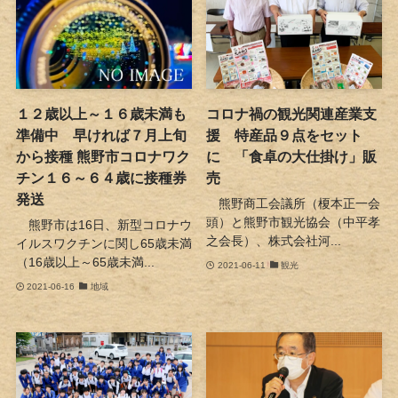
１２歳以上～１６歳未満も
コロナ禍の観光関連産業支
準備中 早ければ７月上旬
援 特産品９点をセット
から接種 熊野市コロナワク
に 「食卓の大仕掛け」販
チン１６～６４歳に接種券
売
発送
熊野商工会議所（榎本正一会
頭）と熊野市観光協会（中平孝
熊野市は16日、新型コロナウ
之会長）、株式会社河...
イルスワクチンに関し65歳未満
（16歳以上～65歳未満...
2021-06-11
観光
2021-06-16
地域