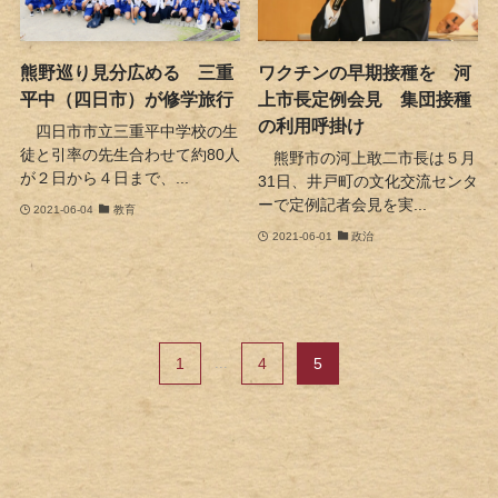
熊野巡り見分広める 三重
ワクチンの早期接種を 河
平中（四日市）が修学旅行
上市長定例会見 集団接種
の利用呼掛け
四日市市立三重平中学校の生
徒と引率の先生合わせて約80人
熊野市の河上敢二市長は５月
が２日から４日まで、...
31日、井戸町の文化交流センタ
ーで定例記者会見を実...
2021-06-04
教育
2021-06-01
政治
1
...
4
5