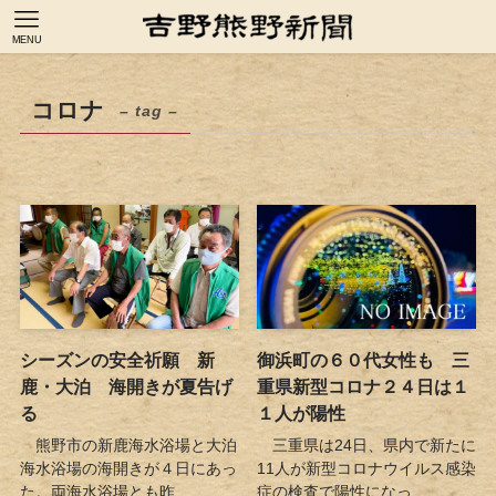
MENU
コロナ
– tag –
シーズンの安全祈願 新
御浜町の６０代女性も 三
鹿・大泊 海開きが夏告げ
重県新型コロナ２４日は１
る
１人が陽性
熊野市の新鹿海水浴場と大泊
三重県は24日、県内で新たに
海水浴場の海開きが４日にあっ
11人が新型コロナウイルス感染
た。両海水浴場とも昨...
症の検査で陽性になっ...