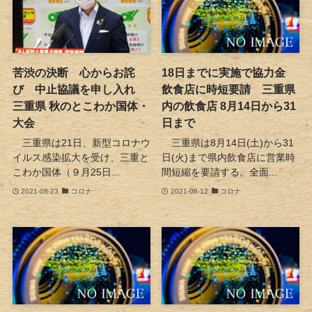
苦渋の決断 心からお詫
18日までに実施で協力金
び 中止協議を申し入れ
飲食店に時短要請 三重県
三重県 秋のとこわか国体・
内の飲食店 8月14日から31
大会
日まで
三重県は21日、新型コロナウ
三重県は8月14日(土)から31
イルス感染拡大を受け、三重と
日(火)まで県内飲食店に営業時
こわか国体（９月25日...
間短縮を要請する。全面...
2021-08-23
コロナ
2021-08-12
コロナ