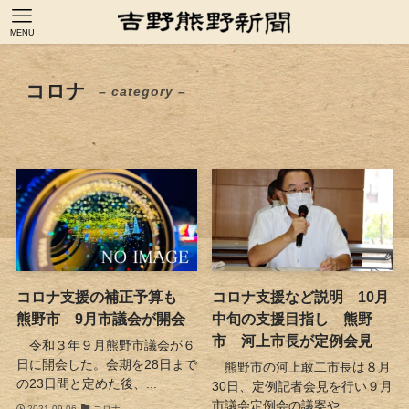
MENU
コロナ
– category –
コロナ支援の補正予算も
コロナ支援など説明 10月
熊野市 9月市議会が開会
中旬の支援目指し 熊野
市 河上市長が定例会見
令和３年９月熊野市議会が６
日に開会した。会期を28日まで
熊野市の河上敢二市長は８月
の23日間と定めた後、...
30日、定例記者会見を行い９月
市議会定例会の議案や...
2021-09-06
コロナ