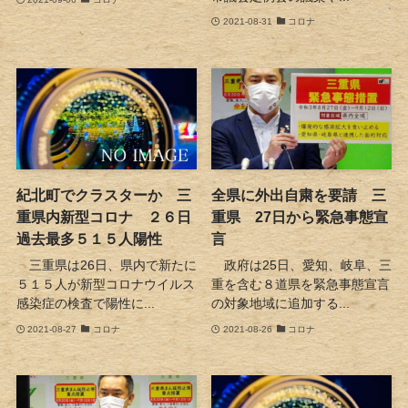
2021-08-31
コロナ
紀北町でクラスターか 三
全県に外出自粛を要請 三
重県内新型コロナ ２６日
重県 27日から緊急事態宣
過去最多５１５人陽性
言
三重県は26日、県内で新たに
政府は25日、愛知、岐阜、三
５１５人が新型コロナウイルス
重を含む８道県を緊急事態宣言
感染症の検査で陽性に...
の対象地域に追加する...
2021-08-27
コロナ
2021-08-26
コロナ