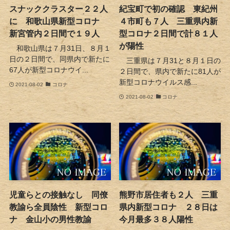
スナッククラスター２２人
紀宝町で初の確認 東紀州
に 和歌山県新型コロナ
４市町も７人 三重県内新
新宮管内２日間で１９人
型コロナ２日間で計８１人
が陽性
和歌山県は７月31日、８月１
日の２日間で、同県内で新たに
三重県は７月31と８月１日の
67人が新型コロナウイ...
２日間で、県内で新たに81人が
新型コロナウイルス感...
2021-08-02
コロナ
2021-08-02
コロナ
児童らとの接触なし 同僚
熊野市居住者も２人 三重
教諭ら全員陰性 新型コロ
県内新型コロナ ２８日は
ナ 金山小の男性教諭
今月最多３８人陽性