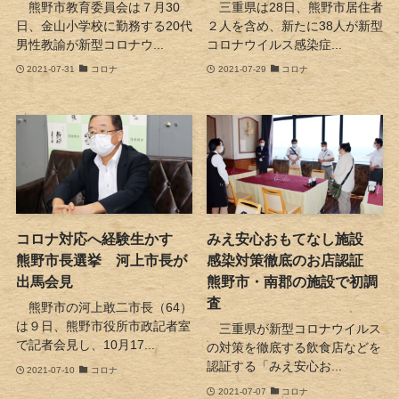
熊野市教育委員会は７月30
三重県は28日、熊野市居住者
日、金山小学校に勤務する20代
２人を含め、新たに38人が新型
男性教諭が新型コロナウ...
コロナウイルス感染症...
2021-07-31
コロナ
2021-07-29
コロナ
コロナ対応へ経験生かす
みえ安心おもてなし施設
熊野市長選挙 河上市長が
感染対策徹底のお店認証
出馬会見
熊野市・南郡の施設で初調
査
熊野市の河上敢二市長（64）
は９日、熊野市役所市政記者室
三重県が新型コロナウイルス
で記者会見し、10月17...
の対策を徹底する飲食店などを
認証する「みえ安心お...
2021-07-10
コロナ
2021-07-07
コロナ