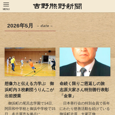
MENU
2026年5月
– date –
想像力と伝える力学ぶ 御
命続く限りご恩返しの旅
浜町内３校劇団うりんこが
志原大家さん特別善行表彰
出前授業
「金章」
御浜町の尾呂志学園で14日、
日本善行会の特別会員で長年
阿田和中学校と御浜中学校で15
にわたり慈善活動を続けている
日、名古屋市を拠点に...
御浜町志原、大家正伸...