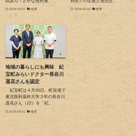
回あら！さかな熊野灘...
野区）の生徒と地元住...
2026-05-07
祭事
2026-05-02
祭事
地域の暮らしにも興味 紀
宝町みらいドクター長谷川
遥花さんを認定
紀宝町は４月30日、町役場で
東北医科薬科大学３年の長谷川
遥花さん（22）を「紀...
2026-05-01
教育