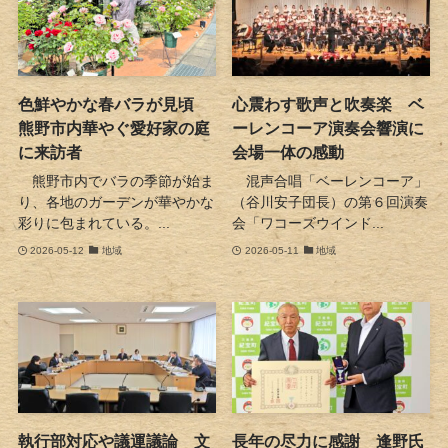
色鮮やかな春バラが見頃
心震わす歌声と吹奏楽 ベ
熊野市内華やぐ愛好家の庭
ーレンコーア演奏会響演に
に来訪者
会場一体の感動
熊野市内でバラの季節が始ま
混声合唱「ベーレンコーア」
り、各地のガーデンが華やかな
（谷川安子団長）の第６回演奏
彩りに包まれている。...
会「ワコーズウインド...
2026-05-12
地域
2026-05-11
地域
執行部対応や議運議論 文
長年の尽力に感謝 逢野氏