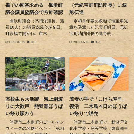
書での回答求める 御浜町
（元紀宝町消防団長）に叙
議会議員協議会で方針確認
勲伝達
御浜町議会（髙岡洋議長、議
令和８年春の叙勲で瑞宝単光
員10人）の議員協議会が８日、
章を受章した紀宝町鮒田、元紀
町役場で開かれ、市木...
宝町消防団長の逢野統...
2026-05-09
政治
2026-05-08
地域
高校生も大活躍 海上綱渡
若者の手で「こけら寿司」
りに大歓声 熊野灘ほうば
復活 二木島４日のほうば
い祭り賑わう
い祭りで販売
熊野市二木島町のゴールデン
熊野市二木島町で、新渡戸文
ウィークの名物イベント「第21
化中学校・高等学校（東京都中