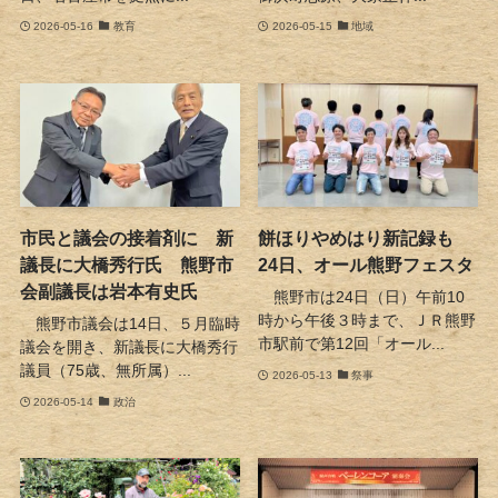
2026-05-16
教育
2026-05-15
地域
市民と議会の接着剤に 新
餅ほりやめはり新記録も
議長に大橋秀行氏 熊野市
24日、オール熊野フェスタ
会副議長は岩本有史氏
熊野市は24日（日）午前10
時から午後３時まで、ＪＲ熊野
熊野市議会は14日、５月臨時
市駅前で第12回「オール...
議会を開き、新議長に大橋秀行
議員（75歳、無所属）...
2026-05-13
祭事
2026-05-14
政治