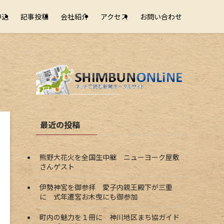
申込
記事投稿
会社紹介
アクセス
お問い合わせ
最近の投稿
熊野大花火を全国生中継 ニューヨーク屋敷
さんゲスト
伊勢神宮を御参拝 愛子内親王殿下が三重
に 式年遷宮お木曳にも御参加
町内の魅力を１冊に 神川地区まち協ガイド