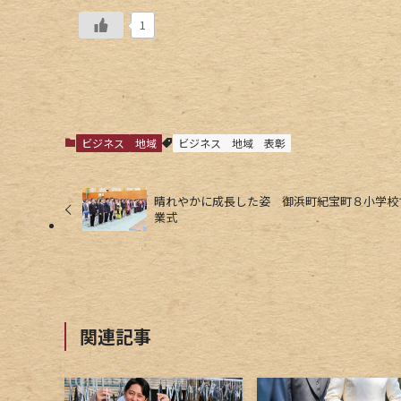
1
ビジネス
地域
ビジネス
地域
表彰
晴れやかに成長した姿 御浜町紀宝町８小学校
業式
関連記事