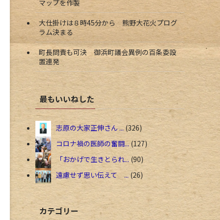
マップを作製
大仕掛けは８時45分から 熊野大花火プログ
ラム決まる
町長問責も可決 御浜町議会異例の百条委設
置連発
最もいいねした
志原の大家正伸さん ...
326
コロナ禍の医師の奮闘...
127
「おかげで生きとられ...
90
遠慮せず思い伝えて ...
26
カテゴリー