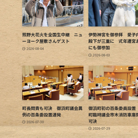
熊野大花火を全国生中継 ニュ
伊勢神宮を御参拝 愛子
ーヨーク屋敷さんゲスト
殿下が三重に 式年遷宮
にも御参加
2026-08-04
2026-08-03
町長問責も可決 御浜町議会異
御浜町初の百条委員設置
例の百条委設置連発
町臨時議会市木消防車庫
可決
2026-07-30
2026-07-29