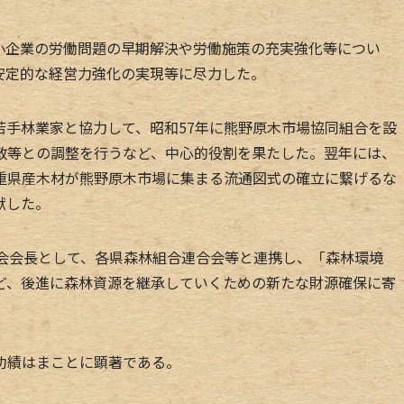
企業の労働問題の早期解決や労働施策の充実強化等につい
安定的な経営力強化の実現等に尽力した。
手林業家と協力して、昭和57年に熊野原木市場協同組合を設
政等との調整を行うなど、中心的役割を果たした。翌年には、
重県産木材が熊野原木市場に集まる流通図式の確立に繋げるな
献した。
会会長として、各県森林組合連合会等と連携し、「森林環境
ど、後進に森林資源を継承していくための新たな財源確保に寄
功績はまことに顕著である。