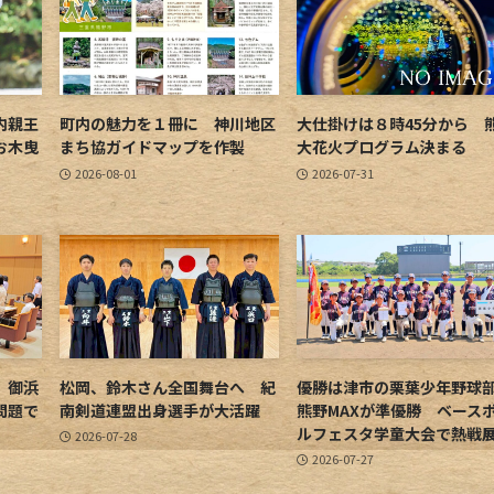
内親王
町内の魅力を１冊に 神川地区
大仕掛けは８時45分から 
お木曳
まち協ガイドマップを作製
大花火プログラム決まる
2026-08-01
2026-07-31
 御浜
松岡、鈴木さん全国舞台へ 紀
優勝は津市の栗葉少年野
問題で
南剣道連盟出身選手が大活躍
熊野MAXが準優勝 ベース
ルフェスタ学童大会で熱戦
2026-07-28
2026-07-27