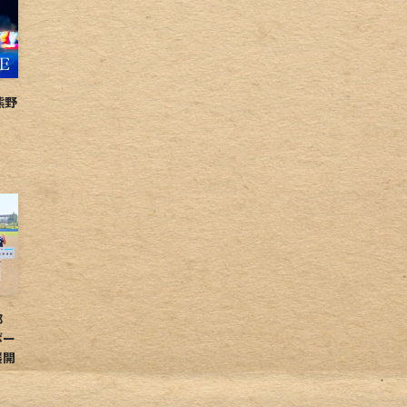
熊野
球部
ボー
展開