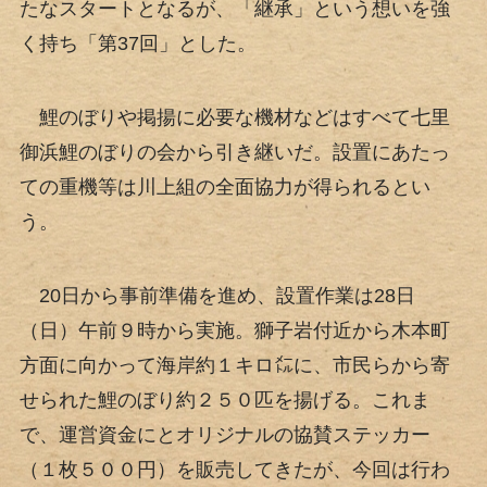
たなスタートとなるが、「継承」という想いを強
く持ち「第37回」とした。
鯉のぼりや掲揚に必要な機材などはすべて七里
御浜鯉のぼりの会から引き継いだ。設置にあたっ
ての重機等は川上組の全面協力が得られるとい
う。
20日から事前準備を進め、設置作業は28日
（日）午前９時から実施。獅子岩付近から木本町
方面に向かって海岸約１キロ㍍に、市民らから寄
せられた鯉のぼり約２５０匹を揚げる。これま
で、運営資金にとオリジナルの協賛ステッカー
（１枚５００円）を販売してきたが、今回は行わ