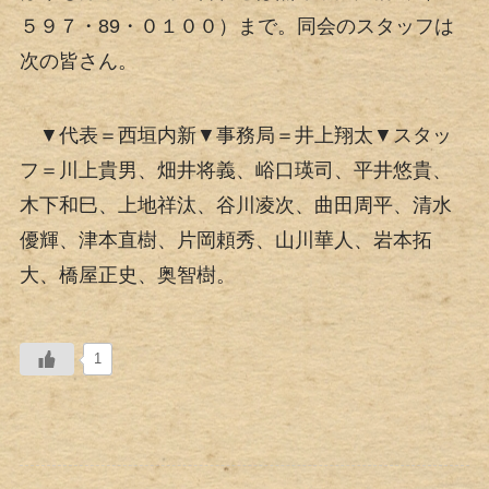
５９７・89・０１００）まで。同会のスタッフは
次の皆さん。
▼代表＝西垣内新▼事務局＝井上翔太▼スタッ
フ＝川上貴男、畑井将義、峪口瑛司、平井悠貴、
木下和巳、上地祥汰、谷川凌次、曲田周平、清水
優輝、津本直樹、片岡頼秀、山川華人、岩本拓
大、橋屋正史、奥智樹。
1