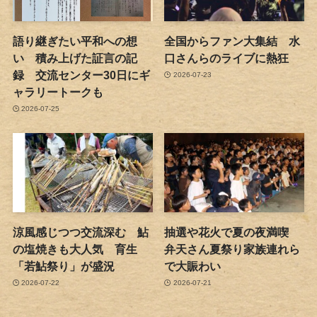
語り継ぎたい平和への想
全国からファン大集結 水
い 積み上げた証言の記
口さんらのライブに熱狂
録 交流センター30日にギ
2026-07-23
ャラリートークも
2026-07-25
涼風感じつつ交流深む 鮎
抽選や花火で夏の夜満喫
の塩焼きも大人気 育生
弁天さん夏祭り家族連れら
「若鮎祭り」が盛況
で大賑わい
2026-07-22
2026-07-21