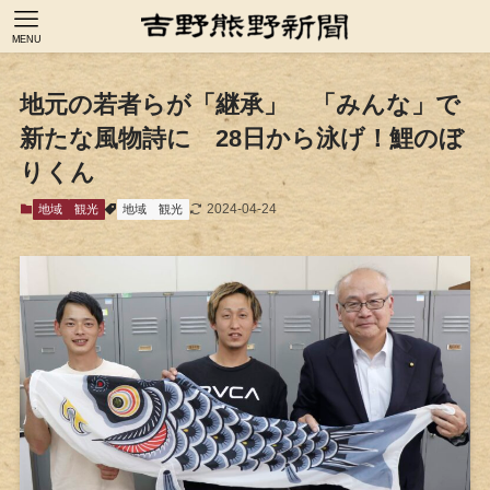
MENU
地元の若者らが「継承」 「みんな」で
新たな風物詩に 28日から泳げ！鯉のぼ
りくん
2024-04-24
地域
観光
地域
観光