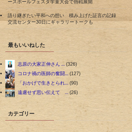
ースボールフェスタ学童大会で熱戦展開
語り継ぎたい平和への想い 積み上げた証言の記録
交流センター30日にギャラリートークも
最もいいねした
志原の大家正伸さん ...
326
コロナ禍の医師の奮闘...
127
「おかげで生きとられ...
90
遠慮せず思い伝えて ...
26
カテゴリー