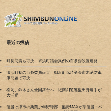
最近の投稿
町長問責も可決 御浜町議会異例の百条委設置連発
御浜町初の百条委員設置 御浜町臨時議会市木消防車
庫問題で可決
松岡、鈴木さん全国舞台へ 紀南剣道連盟出身選手が
大活躍
優勝は津市の栗葉少年野球部 熊野MAXが準優勝 ベ