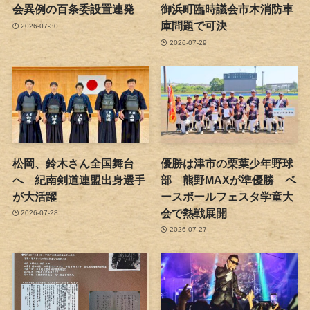
会異例の百条委設置連発
御浜町臨時議会市木消防車
庫問題で可決
2026-07-30
2026-07-29
松岡、鈴木さん全国舞台
優勝は津市の栗葉少年野球
へ 紀南剣道連盟出身選手
部 熊野MAXが準優勝 ベ
が大活躍
ースボールフェスタ学童大
会で熱戦展開
2026-07-28
2026-07-27