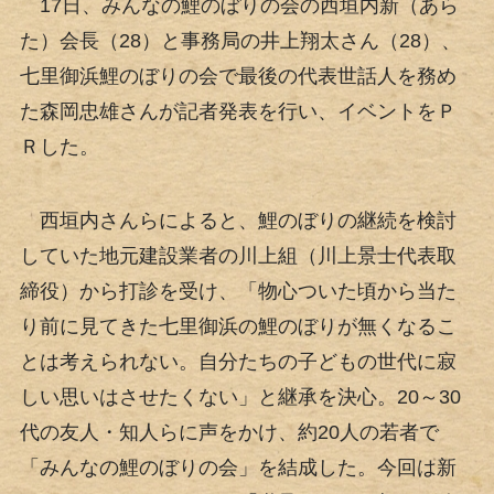
17日、みんなの鯉のぼりの会の西垣内新（あら
た）会長（28）と事務局の井上翔太さん（28）、
七里御浜鯉のぼりの会で最後の代表世話人を務め
た森岡忠雄さんが記者発表を行い、イベントをＰ
Ｒした。
西垣内さんらによると、鯉のぼりの継続を検討
していた地元建設業者の川上組（川上景士代表取
締役）から打診を受け、「物心ついた頃から当た
り前に見てきた七里御浜の鯉のぼりが無くなるこ
とは考えられない。自分たちの子どもの世代に寂
しい思いはさせたくない」と継承を決心。20～30
代の友人・知人らに声をかけ、約20人の若者で
「みんなの鯉のぼりの会」を結成した。今回は新