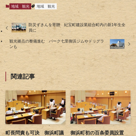
地域
観光
地域
観光
防災ずきんを寄贈 紀宝町建設業組合町内の新1年生全
員に
観光拠点の整備進む パーク七里御浜ジムやドッグラ
ンも
関連記事
町長問責も可決 御浜町議
御浜町初の百条委員設置