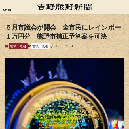
MENU
６月市議会が開会 全市民にレインボー
１万円分 熊野市補正予算案を可決
2023-06-10
地域
政治
地域
政治