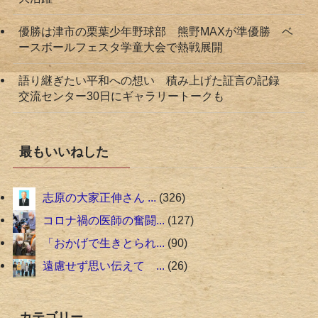
優勝は津市の栗葉少年野球部 熊野MAXが準優勝 ベ
ースボールフェスタ学童大会で熱戦展開
語り継ぎたい平和への想い 積み上げた証言の記録
交流センター30日にギャラリートークも
最もいいねした
志原の大家正伸さん ...
326
コロナ禍の医師の奮闘...
127
「おかげで生きとられ...
90
遠慮せず思い伝えて ...
26
カテゴリー