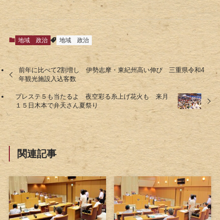
地域
政治
地域
政治
前年に比べて2割増し 伊勢志摩・東紀州高い伸び 三重県令和4
年観光施設入込客数
プレステ５も当たるよ 夜空彩る糸上げ花火も 来月
１５日木本で弁天さん夏祭り
関連記事