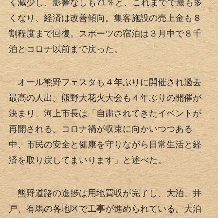
く減少し、影響なしも71％と、これまでで最も多
くなり、経済は改善傾向。集客施設の売上金も８
割程度まで回復。スポーツの宿泊は３月中で８千
泊とコロナ以前まで戻った。
オール熊野フェスタも４年ぶりに開催され過去
最高の人出。熊野大花火大会も４年ぶりの開催が
決まり、河上市長は「自粛されてきたイベントが
再開される。コロナ禍が収束に向かいつつある
中、市民の安全と健康を守りながら日常生活と経
済を取り戻してまいります」と述べた。
熊野道路の進捗は用地買収が完了し、大泊、井
戸、有馬の各地区で工事が進められている。大泊