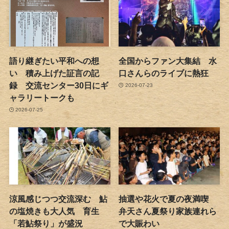
語り継ぎたい平和への想
全国からファン大集結 水
い 積み上げた証言の記
口さんらのライブに熱狂
録 交流センター30日にギ
2026-07-23
ャラリートークも
2026-07-25
涼風感じつつ交流深む 鮎
抽選や花火で夏の夜満喫
の塩焼きも大人気 育生
弁天さん夏祭り家族連れら
「若鮎祭り」が盛況
で大賑わい