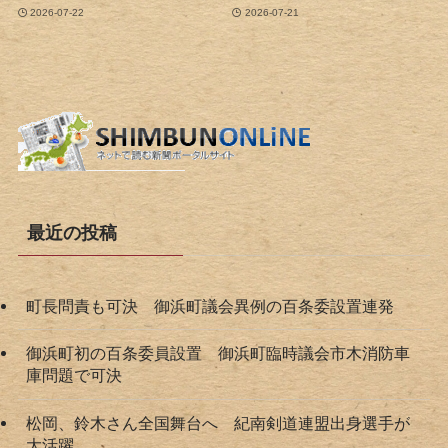
2026-07-22
2026-07-21
最近の投稿
町長問責も可決 御浜町議会異例の百条委設置連発
御浜町初の百条委員設置 御浜町臨時議会市木消防車
庫問題で可決
松岡、鈴木さん全国舞台へ 紀南剣道連盟出身選手が
大活躍