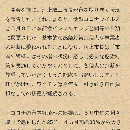
開会を前に、河上敢二市長が市を取り巻く状況
を報告した。それによると、新型コロナウイルス
は５月８日に季節性インフルエンザと同等の５類
に変更された。基本的な感染対策は個人や事業者
の判断に委ねられることになり、河上市長は「市
民の皆様にはその場の状況に応じて必要な感染対
策を実施していただくとともに、各個人の判断を
尊重していただくようご配慮をお願いします」と
呼びかけた。ワクチンは今年度、引き続き自己負
担なしでの接種が継続される。
コロナの市内経済への影響は、５月中旬の聞き
取りで悪化したが25％。４ヵ月前の38％から大き