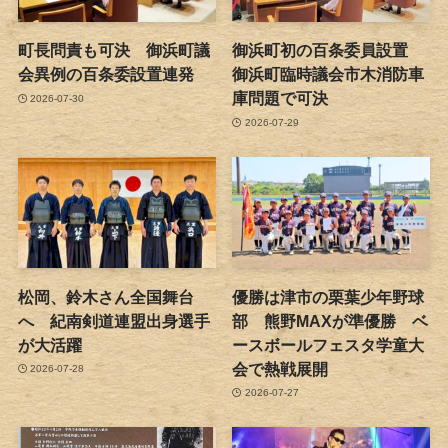
町長問責も可決 御浜町議
御浜町初の百条委員設置
会異例の百条委設置連発
御浜町臨時議会市木消防車
庫問題で可決
2026-07-30
2026-07-29
松岡、鈴木さん全国舞台
優勝は津市の栗葉少年野球
へ 紀南剣道連盟出身選手
部 熊野MAXが準優勝 ベ
が大活躍
ースボールフェスタ学童大
会で熱戦展開
2026-07-28
2026-07-27