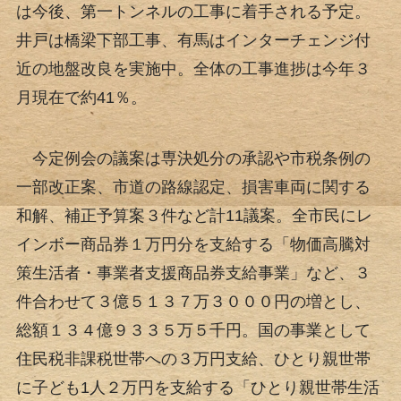
は今後、第一トンネルの工事に着手される予定。
井戸は橋梁下部工事、有馬はインターチェンジ付
近の地盤改良を実施中。全体の工事進捗は今年３
月現在で約41％。
今定例会の議案は専決処分の承認や市税条例の
一部改正案、市道の路線認定、損害車両に関する
和解、補正予算案３件など計11議案。全市民にレ
インボー商品券１万円分を支給する「物価高騰対
策生活者・事業者支援商品券支給事業」など、３
件合わせて３億５１３７万３０００円の増とし、
総額１３４億９３３５万５千円。国の事業として
住民税非課税世帯への３万円支給、ひとり親世帯
に子ども1人２万円を支給する「ひとり親世帯生活