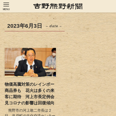
MENU
2023年6月3日
– date –
物価高騰対策のレインボー
商品券も 花火は多くの来
客に期待 河上市長定例会
見コロナの影響は回復傾向
熊野市の河上敢二市長は２
日、井戸町の文化交流センター