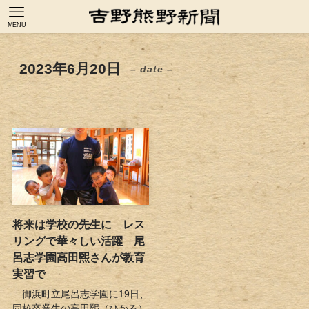
MENU
2023年6月20日
– date –
将来は学校の先生に レス
リングで華々しい活躍 尾
呂志学園高田煕さんが教育
実習で
御浜町立尾呂志学園に19日、
同校卒業生の高田煕（ひかる）