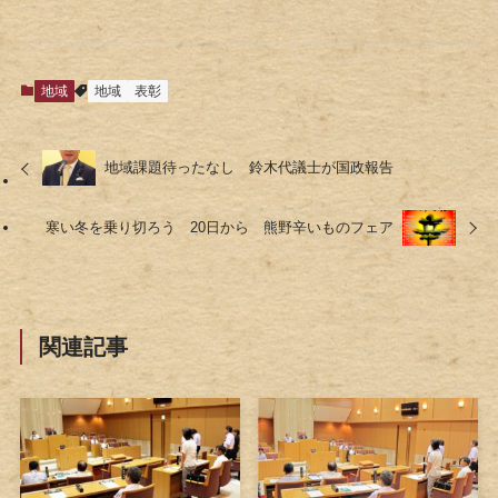
地域
地域
表彰
地域課題待ったなし 鈴木代議士が国政報告
寒い冬を乗り切ろう 20日から 熊野辛いものフェア
関連記事