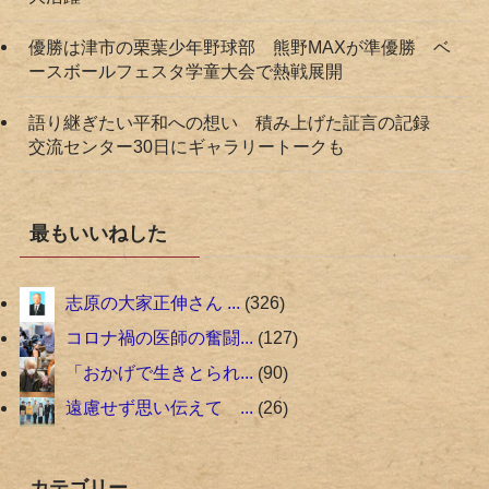
優勝は津市の栗葉少年野球部 熊野MAXが準優勝 ベ
ースボールフェスタ学童大会で熱戦展開
語り継ぎたい平和への想い 積み上げた証言の記録
交流センター30日にギャラリートークも
最もいいねした
志原の大家正伸さん ...
326
コロナ禍の医師の奮闘...
127
「おかげで生きとられ...
90
遠慮せず思い伝えて ...
26
カテゴリー