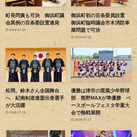
町長問責も可決 御浜町議
御浜町初の百条委員設置
会異例の百条委設置連発
御浜町臨時議会市木消防車
庫問題で可決
2026-07-30
2026-07-29
松岡、鈴木さん全国舞台
優勝は津市の栗葉少年野球
へ 紀南剣道連盟出身選手
部 熊野MAXが準優勝 ベ
が大活躍
ースボールフェスタ学童大
会で熱戦展開
2026-07-28
2026-07-27