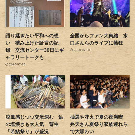
語り継ぎたい平和への想
全国からファン大集結 水
い 積み上げた証言の記
口さんらのライブに熱狂
録 交流センター30日にギ
2026-07-23
ャラリートークも
2026-07-25
涼風感じつつ交流深む 鮎
抽選や花火で夏の夜満喫
の塩焼きも大人気 育生
弁天さん夏祭り家族連れら
「若鮎祭り」が盛況
で大賑わい