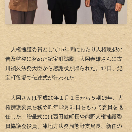
人権擁護委員として15年間にわたり人権思想の
普及啓発に努めた紀宝町鵜殿、大岡春雄さんに古
川禎久法務大臣から感謝状が贈られた。17日、紀
宝町役場で伝達式が行われた。
大岡さんは平成20年１月１日から５期15年、人
権擁護委員を務め昨年12月31日をもって委員を退
任した。贈呈式には西田健町長や熊野人権擁護委
員協議会役員、津地方法務局熊野支局長、新任の