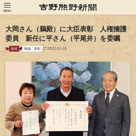
MENU
大岡さん（鵜殿）に大臣表彰 人権擁護
委員 新任に平さん（平尾井）を委嘱
2023-01-18
地域
地域
表彰