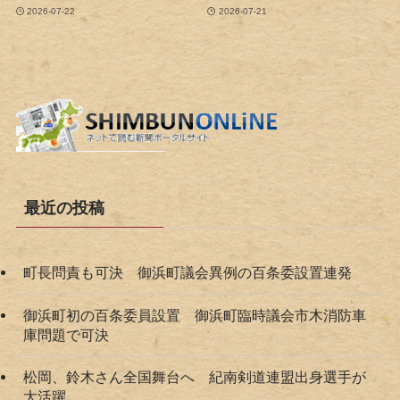
2026-07-22
2026-07-21
最近の投稿
町長問責も可決 御浜町議会異例の百条委設置連発
御浜町初の百条委員設置 御浜町臨時議会市木消防車
庫問題で可決
松岡、鈴木さん全国舞台へ 紀南剣道連盟出身選手が
大活躍