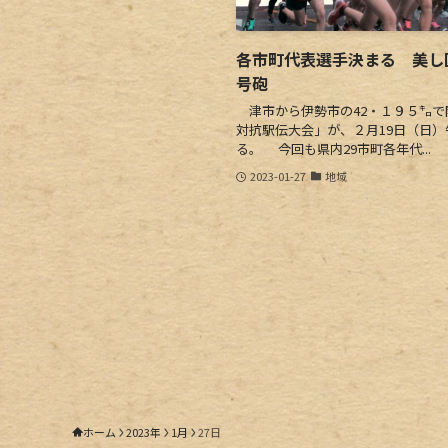
各市町代表選手決まる 美し国
号砲
津市から伊勢市の42・１９５㌔で
対抗駅伝大会」が、２月19日（日）
る。 今回も県内29市町各年代...
2023-01-27
地域
ホーム
2023年
1月
27日