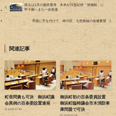
残るは1月の最終選考 木本が21世紀枠「候補校」に
甲子園へまた一歩前進
早急に手を付けて 神川区 七色狭線の改修要望
関連記事
町長問責も可決 御浜町議
御浜町初の百条委員設置
会異例の百条委設置連発
御浜町臨時議会市木消防車
庫問題で可決
2026-07-30
2026-07-29