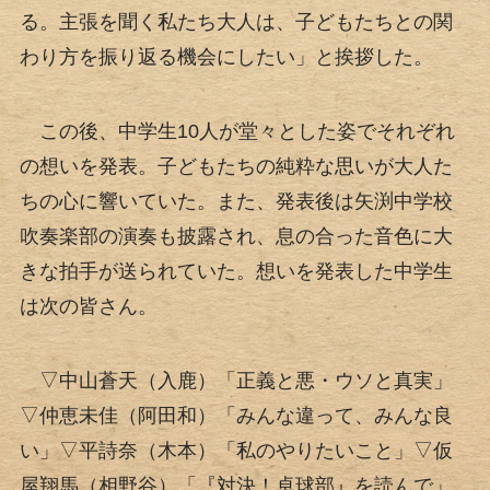
る。主張を聞く私たち大人は、子どもたちとの関
わり方を振り返る機会にしたい」と挨拶した。
この後、中学生10人が堂々とした姿でそれぞれ
の想いを発表。子どもたちの純粋な思いが大人た
ちの心に響いていた。また、発表後は矢渕中学校
吹奏楽部の演奏も披露され、息の合った音色に大
きな拍手が送られていた。想いを発表した中学生
は次の皆さん。
▽中山蒼天（入鹿）「正義と悪・ウソと真実」
▽仲恵未佳（阿田和）「みんな違って、みんな良
い」▽平詩奈（木本）「私のやりたいこと」▽仮
屋翔馬（相野谷）「『対決！卓球部』を読んで」