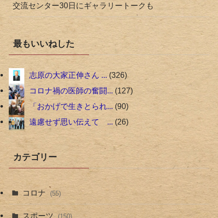
交流センター30日にギャラリートークも
最もいいねした
志原の大家正伸さん ...
326
コロナ禍の医師の奮闘...
127
「おかげで生きとられ...
90
遠慮せず思い伝えて ...
26
カテゴリー
コロナ
(55)
スポーツ
(150)