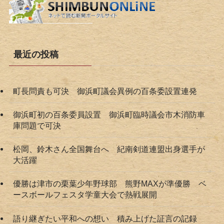
最近の投稿
町長問責も可決 御浜町議会異例の百条委設置連発
御浜町初の百条委員設置 御浜町臨時議会市木消防車
庫問題で可決
松岡、鈴木さん全国舞台へ 紀南剣道連盟出身選手が
大活躍
優勝は津市の栗葉少年野球部 熊野MAXが準優勝 ベ
ースボールフェスタ学童大会で熱戦展開
語り継ぎたい平和への想い 積み上げた証言の記録