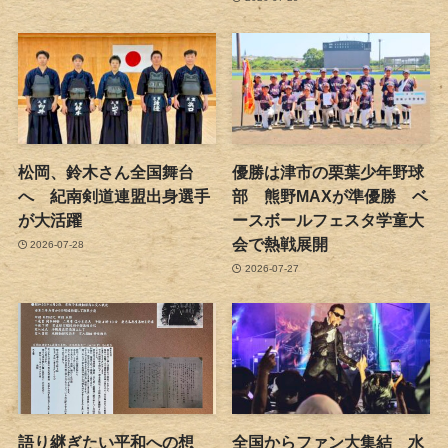
松岡、鈴木さん全国舞台
優勝は津市の栗葉少年野球
へ 紀南剣道連盟出身選手
部 熊野MAXが準優勝 ベ
が大活躍
ースボールフェスタ学童大
会で熱戦展開
2026-07-28
2026-07-27
語り継ぎたい平和への想
全国からファン大集結 水