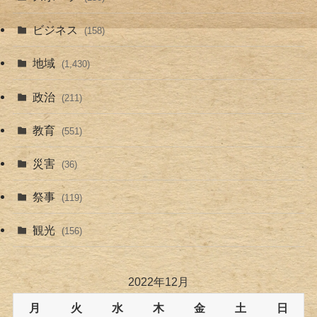
ビジネス
(158)
地域
(1,430)
政治
(211)
教育
(551)
災害
(36)
祭事
(119)
観光
(156)
2022年12月
月
火
水
木
金
土
日