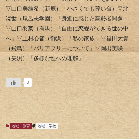
▽山口美結希（新鹿）「小さくても尊い命）▽北
滉世（尾呂志学園）「身近に感じた高齢者問題」
▽山口羽菜（有馬）「自由に恋愛ができる世の中
へ」▽上村心音（御浜）「私の家族」▽福田大貴
（飛鳥）「バリアフリーについて」▽岡出美咲
（矢渕）「多様な性への理解」
0
地域
教育
地域
学校