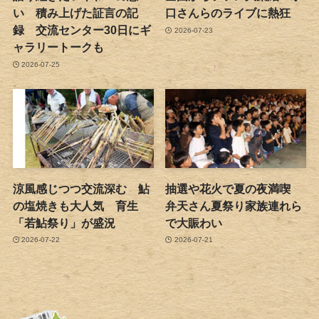
い 積み上げた証言の記
口さんらのライブに熱狂
録 交流センター30日にギ
2026-07-23
ャラリートークも
2026-07-25
涼風感じつつ交流深む 鮎
抽選や花火で夏の夜満喫
の塩焼きも大人気 育生
弁天さん夏祭り家族連れら
「若鮎祭り」が盛況
で大賑わい
2026-07-22
2026-07-21