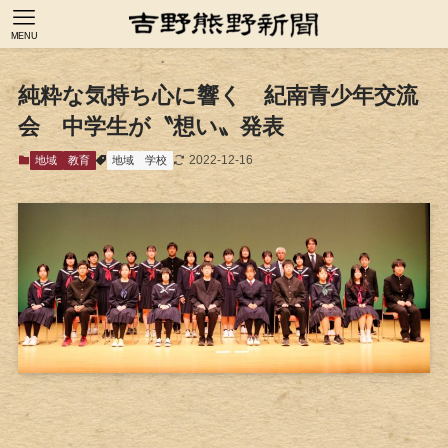
MENU
純粋な気持ち心に響く 紀南青少年交流
会 中学生が〝想い〟発表
2022-12-16
地域
教育
地域
学校