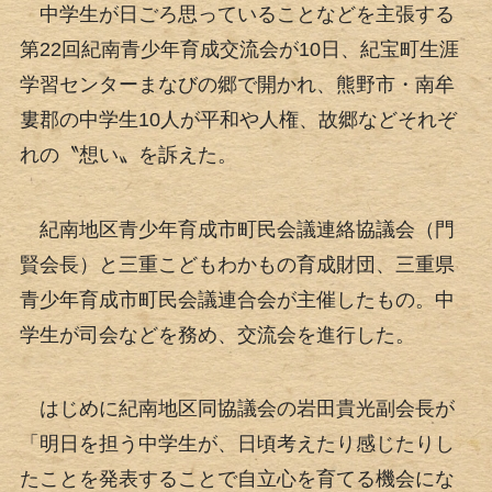
中学生が日ごろ思っていることなどを主張する
第22回紀南青少年育成交流会が10日、紀宝町生涯
学習センターまなびの郷で開かれ、熊野市・南牟
婁郡の中学生10人が平和や人権、故郷などそれぞ
れの〝想い〟を訴えた。
紀南地区青少年育成市町民会議連絡協議会（門
賢会長）と三重こどもわかもの育成財団、三重県
青少年育成市町民会議連合会が主催したもの。中
学生が司会などを務め、交流会を進行した。
はじめに紀南地区同協議会の岩田貴光副会長が
「明日を担う中学生が、日頃考えたり感じたりし
たことを発表することで自立心を育てる機会にな