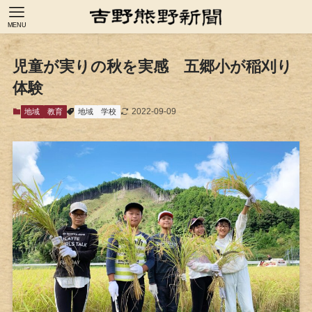
MENU
児童が実りの秋を実感 五郷小が稲刈り
体験
2022-09-09
地域
教育
地域
学校