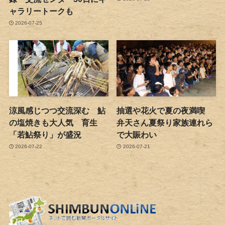
ャラリートークも
2026-07-25
涼風感じつつ交流深む 鮎
抽選や花火で夏の夜満喫
の塩焼きも大人気 育生
弁天さん夏祭り家族連れら
「若鮎祭り」が盛況
で大賑わい
2026-07-22
2026-07-21