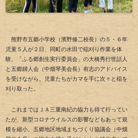
熊野市五郷小学校（濱野修二校長）の５・６年
児童５人が２日、同町の水田で稲刈り作業を体
験。「ふる郷創生実行委員会」の大橋秀行世話人
と五郷婦人会（中畑琴美会長）有志のアドバイス
を受けながら、児童たちがカマを手に次々と稲を
刈り取った。
これまではＪＡ三重南紀の協力も得て行ってい
たが、新型コロナウイルスの影響などもあって規
模を縮小。五郷地区地域まちづくり協議会（中畑