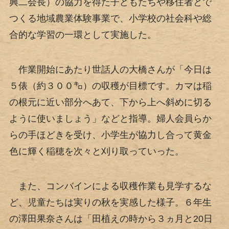
興二会長）の協力を得た子どもたちや移住者とで
つくる地域農業体験事業で、小学校の社会科や総
合的な学習の一環として実施した。
作業開始にあたり世話人の大橋さんが「今日は
５俵（約３００㌔）の収穫が目標です。カマは稲
の根元に近い部分へあて、下から上へ斜めに切る
ように使いましょう」などと指導。婦人会員らか
らの手ほどきを受け、小学生が協力し合って黄金
色に輝く稲穂を次々と刈り取っていった。
また、コンバインによる収穫作業も見学するな
ど、児童たちは実りの秋を実感した様子。６年生
の澤田果奈さんは「田植えの時から３ヵ月と20日