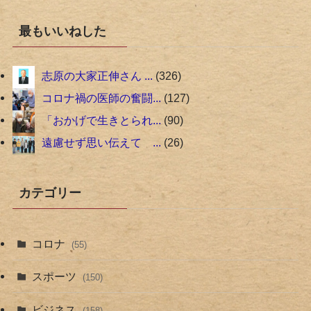
最もいいねした
志原の大家正伸さん ...
326
コロナ禍の医師の奮闘...
127
「おかげで生きとられ...
90
遠慮せず思い伝えて ...
26
カテゴリー
コロナ
(55)
スポーツ
(150)
ビジネス
(158)