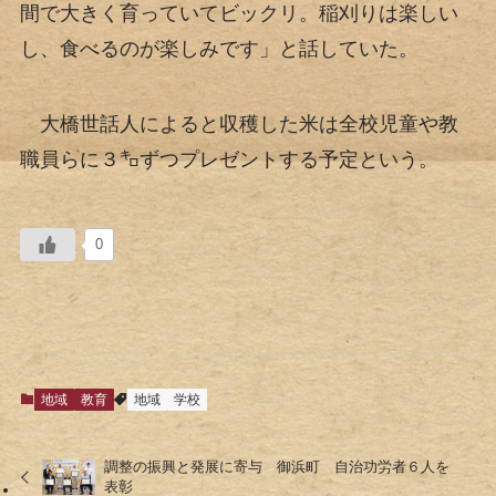
間で大きく育っていてビックリ。稲刈りは楽しい
し、食べるのが楽しみです」と話していた。
大橋世話人によると収穫した米は全校児童や教
職員らに３㌔ずつプレゼントする予定という。
0
地域
教育
地域
学校
調整の振興と発展に寄与 御浜町 自治功労者６人を
表彰