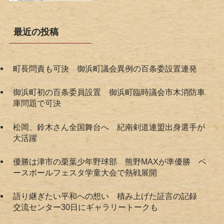
最近の投稿
町長問責も可決 御浜町議会異例の百条委設置連発
御浜町初の百条委員設置 御浜町臨時議会市木消防車
庫問題で可決
松岡、鈴木さん全国舞台へ 紀南剣道連盟出身選手が
大活躍
優勝は津市の栗葉少年野球部 熊野MAXが準優勝 ベ
ースボールフェスタ学童大会で熱戦展開
語り継ぎたい平和への想い 積み上げた証言の記録
交流センター30日にギャラリートークも