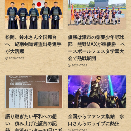
松岡、鈴木さん全国舞台
優勝は津市の栗葉少年野球
へ 紀南剣道連盟出身選手
部 熊野MAXが準優勝 ベ
が大活躍
ースボールフェスタ学童大
会で熱戦展開
2026-07-28
2026-07-27
語り継ぎたい平和への想
全国からファン大集結 水
い 積み上げた証言の記
口さんらのライブに熱狂
録 交流センター30日にギ
2026-07-23