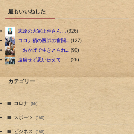
最もいいねした
志原の大家正伸さん ...
326
コロナ禍の医師の奮闘...
127
「おかげで生きとられ...
90
遠慮せず思い伝えて ...
26
カテゴリー
コロナ
(55)
スポーツ
(150)
ビジネス
(158)