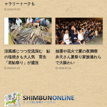
ャラリートークも
2026-07-25
涼風感じつつ交流深む 鮎
抽選や花火で夏の夜満喫
の塩焼きも大人気 育生
弁天さん夏祭り家族連れら
「若鮎祭り」が盛況
で大賑わい
2026-07-22
2026-07-21