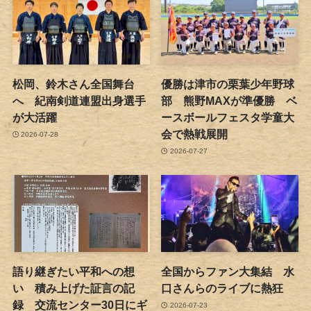
松岡、鈴木さん全国舞台
優勝は津市の栗葉少年野球
へ 紀南剣道連盟出身選手
部 熊野MAXが準優勝 ベ
が大活躍
ースボールフェスタ学童大
会で熱戦展開
2026-07-28
2026-07-27
語り継ぎたい平和への想
全国からファン大集結 水
い 積み上げた証言の記
口さんらのライブに熱狂
録 交流センター30日にギ
2026-07-23