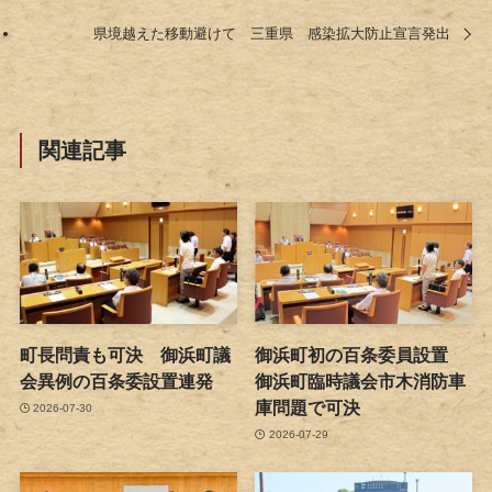
県境越えた移動避けて 三重県 感染拡大防止宣言発出
関連記事
町長問責も可決 御浜町議
御浜町初の百条委員設置
会異例の百条委設置連発
御浜町臨時議会市木消防車
庫問題で可決
2026-07-30
2026-07-29