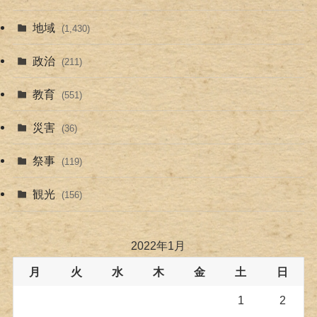
地域
(1,430)
政治
(211)
教育
(551)
災害
(36)
祭事
(119)
観光
(156)
2022年1月
月
火
水
木
金
土
日
1
2