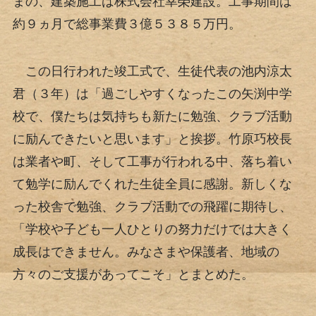
まの、建築施工は株式会社幸榮建設。工事期間は
約９ヵ月で総事業費３億５３８５万円。
この日行われた竣工式で、生徒代表の池内涼太
君（３年）は「過ごしやすくなったこの矢渕中学
校で、僕たちは気持ちも新たに勉強、クラブ活動
に励んできたいと思います」と挨拶。竹原巧校長
は業者や町、そして工事が行われる中、落ち着い
て勉学に励んでくれた生徒全員に感謝。新しくな
った校舎で勉強、クラブ活動での飛躍に期待し、
「学校や子ども一人ひとりの努力だけでは大きく
成長はできません。みなさまや保護者、地域の
方々のご支援があってこそ」とまとめた。