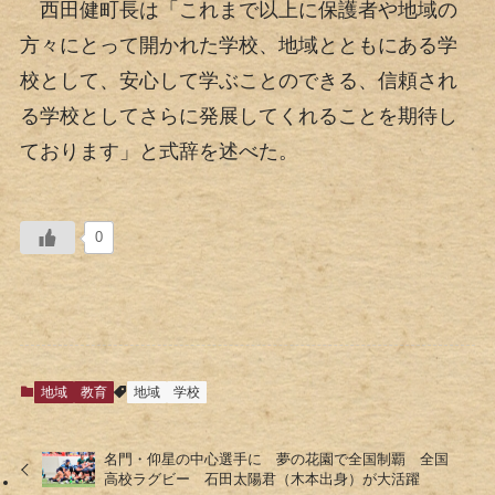
西田健町長は「これまで以上に保護者や地域の
方々にとって開かれた学校、地域とともにある学
校として、安心して学ぶことのできる、信頼され
る学校としてさらに発展してくれることを期待し
ております」と式辞を述べた。
0
地域
教育
地域
学校
名門・仰星の中心選手に 夢の花園で全国制覇 全国
高校ラグビー 石田太陽君（木本出身）が大活躍