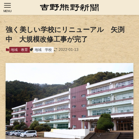
MENU
強く美しい学校にリニューアル 矢渕
中 大規模改修工事が完了
2022-01-13
地域
教育
地域
学校