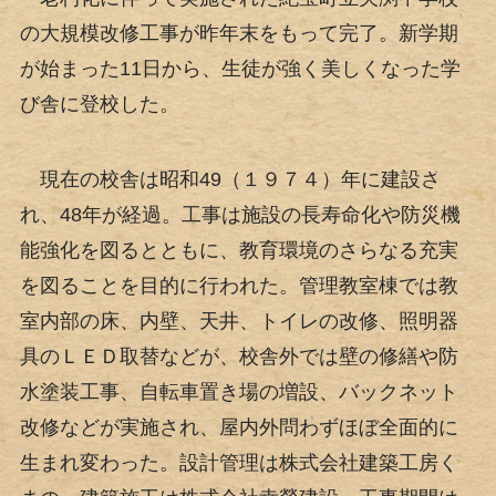
の大規模改修工事が昨年末をもって完了。新学期
が始まった11日から、生徒が強く美しくなった学
び舎に登校した。
現在の校舎は昭和49（１９７４）年に建設さ
れ、48年が経過。工事は施設の長寿命化や防災機
能強化を図るとともに、教育環境のさらなる充実
を図ることを目的に行われた。管理教室棟では教
室内部の床、内壁、天井、トイレの改修、照明器
具のＬＥＤ取替などが、校舎外では壁の修繕や防
水塗装工事、自転車置き場の増設、バックネット
改修などが実施され、屋内外問わずほぼ全面的に
生まれ変わった。設計管理は株式会社建築工房く