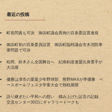
最近の投稿
町長問責も可決 御浜町議会異例の百条委設置連発
御浜町初の百条委員設置 御浜町臨時議会市木消防車
庫問題で可決
松岡、鈴木さん全国舞台へ 紀南剣道連盟出身選手が
大活躍
優勝は津市の栗葉少年野球部 熊野MAXが準優勝 ベ
ースボールフェスタ学童大会で熱戦展開
語り継ぎたい平和への想い 積み上げた証言の記録
交流センター30日にギャラリートークも