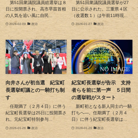
第51回衆議院議員総選挙は８
第51回衆議院議員選挙が27
日に投開票され、高市早苗首相
日に公示された。三重県４区
の人気を追い風に自民...
（改選数１）は午前11時現...
2026-02-09
政治
2026-01-27
政治
向井さんが初当選 紀宝町
紀宝町長選挙が告示 支持
長選挙町議との一騎打ち制
者らを前に第一声 ５日間
す
の選挙戦がスタート
任期満了（２月４日）に伴う
新町初となる新人同士の一騎
紀宝町長選挙は25日に投開票さ
打ちへ―。任期満了（２月４
れ、元紀宝町特別参与...
日）に伴う紀宝町長選挙は...
2026-01-26
政治
2026-01-20
政治