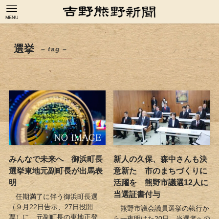
MENU
選挙
– tag –
みんなで未来へ 御浜町長
新人の久保、森中さんも決
選挙東地元副町長が出馬表
意新た 市のまちづくりに
明
活躍を 熊野市議選12人に
当選証書付与
任期満了に伴う御浜町長選
（９月22日告示、27日投開
熊野市議会議員選挙の執行か
票）に、元副町長の東地正登...
ら一夜明けた20日、当選者への