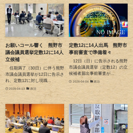
お願いコール響く 熊野市
定数12に14人出馬 熊野市
議会議員選挙定数12に14人
事前審査で準備着々
立候補
12日（日）に告示される熊野
市議会議員選挙（定数12）の立
任期満了（30日）に伴う熊野
候補者届出事前審査が...
市議会議員選挙が12日に告示さ
れ、定数12に対し現職...
2026-04-04
政治
2026-04-13
政治