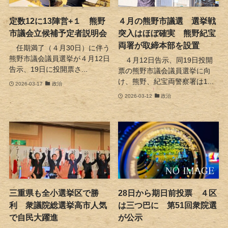
定数12に13陣営+１ 熊野
４月の熊野市議選 選挙戦
市議会立候補予定者説明会
突入はほぼ確実 熊野紀宝
両署が取締本部を設置
任期満了（４月30日）に伴う
熊野市議会議員選挙が４月12日
４月12日告示、同19日投開
告示、19日に投開票さ...
票の熊野市議会議員選挙に向
け、熊野、紀宝両警察署は1...
2026-03-17
政治
2026-03-12
政治
三重県も全小選挙区で勝
28日から期日前投票 ４区
利 衆議院総選挙高市人気
は三つ巴に 第51回衆院選
で自民大躍進
が公示