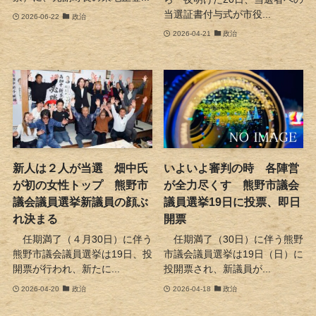
当選証書付与式が市役...
2026-06-22
政治
2026-04-21
政治
新人は２人が当選 畑中氏
いよいよ審判の時 各陣営
が初の女性トップ 熊野市
が全力尽くす 熊野市議会
議会議員選挙新議員の顔ぶ
議員選挙19日に投票、即日
れ決まる
開票
任期満了（４月30日）に伴う
任期満了（30日）に伴う熊野
熊野市議会議員選挙は19日、投
市議会議員選挙は19日（日）に
開票が行われ、新たに...
投開票され、新議員が...
2026-04-20
政治
2026-04-18
政治