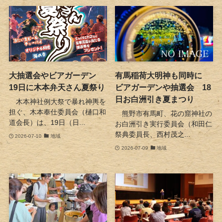
大抽選会やビアガーデン
有馬稲荷大明神も同時に
19日に木本弁天さん夏祭り
ビアガーデンや抽選会 18
日お白洲引き夏まつり
木本神社例大祭で暴れ神輿を
担ぐ、木本奉仕委員会（樋口和
熊野市有馬町、花の窟神社の
道会長）は、19日（日...
お白洲引き実行委員会（和田仁
祭典委員長、西村茂之...
2026-07-10
地域
2026-07-09
地域