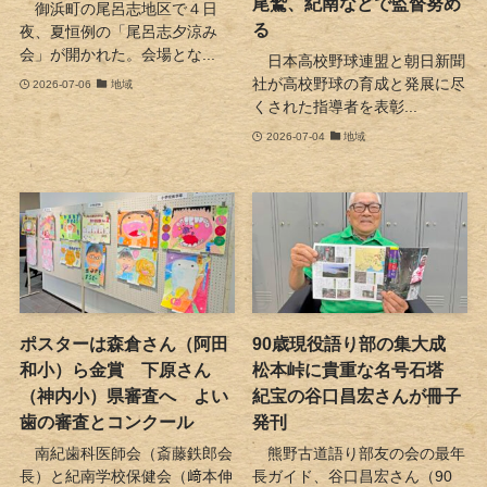
尾鷲、紀南などで監督努め
御浜町の尾呂志地区で４日
る
夜、夏恒例の「尾呂志夕涼み
会」が開かれた。会場とな...
日本高校野球連盟と朝日新聞
社が高校野球の育成と発展に尽
2026-07-06
地域
くされた指導者を表彰...
2026-07-04
地域
ポスターは森倉さん（阿田
90歳現役語り部の集大成
和小）ら金賞 下原さん
松本峠に貴重な名号石塔
（神内小）県審査へ よい
紀宝の谷口昌宏さんが冊子
歯の審査とコンクール
発刊
南紀歯科医師会（斎藤鉄郎会
熊野古道語り部友の会の最年
長）と紀南学校保健会（﨑本伸
長ガイド、谷口昌宏さん（90