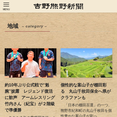
MENU
地域
– category –
約10年ぶり公式戦で“魁
個性的な案山子が棚田彩
腕”披露 レジェンド復活
る 丸山千枚田保全へ県が
に歓声 アームレスリング
クラファンも
竹内さん（紀宝）が２階級
「日本の棚田百選」の一つ、
で準優勝
熊野市紀和町の丸山千枚田を個
性豊かな案山子が彩っ...