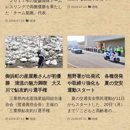
２０１７年の愛媛国体アーム
レスリングで両腕優勝を果たし
2026-07-14
地域
た「チーム魁腕」代表...
2026-07-15
地域
御浜町の産屋敷さんが初優
熊野署が出発式 各種啓発
勝 清流の魅力満喫 大又
や取締り強化も 夏の交安
川で鮎友釣り選手権
運動スタート
三重県内水面漁業協同組合連
夏の交通安全県民運動が11日
合会（渡邊典浩会長）主催の
からスタートした。20日（月）
「三重県鮎友釣り選手権...
まで▽こどもと高齢者の...
2026-07-13
地域
2026-07-11
地域