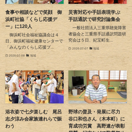
食事や相談などで笑顔 御
災害対応や手話表現学ぶ
浜町社協「くらし応援デ
手話通訳で研究討論集会
ー」に120人
一般社団法人三重県聴覚障害
者協会と三重県手話通訳問題研
御浜町社会福祉協議会は４
究会は５日、紀宝町生...
日、御浜町福祉健康センターで
「みんなのくらし応援プ...
2026-07-07
地域
2026-07-08
地域
浴衣姿で七夕楽しむ 尾呂
野球の普及・発展に尽力
志夕涼み会家族連れらで賑
谷口和也さん（木本町）に
わう
育成功労賞 高野連が表彰