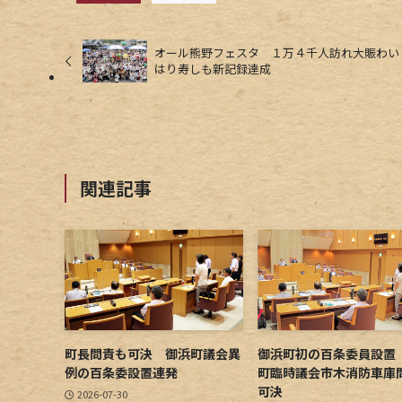
オール熊野フェスタ １万４千人訪れ大賑わい
はり寿しも新記録達成
関連記事
町長問責も可決 御浜町議会異
御浜町初の百条委員設置
例の百条委設置連発
町臨時議会市木消防車庫
可決
2026-07-30