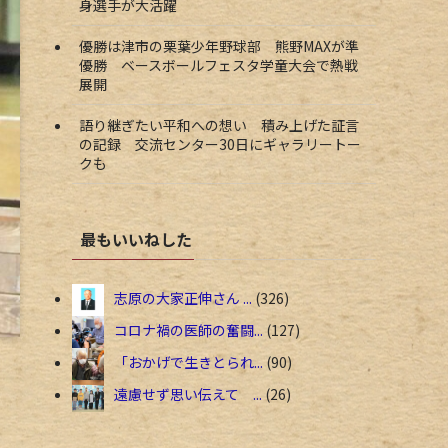
身選手が大活躍
優勝は津市の栗葉少年野球部 熊野MAXが準
優勝 ベースボールフェスタ学童大会で熱戦
展開
語り継ぎたい平和への想い 積み上げた証言
の記録 交流センター30日にギャラリートー
クも
最もいいねした
志原の大家正伸さん ...
326
コロナ禍の医師の奮闘...
127
「おかげで生きとられ...
90
遠慮せず思い伝えて ...
26