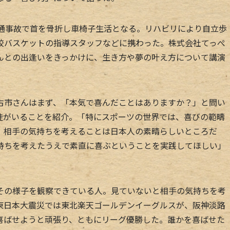
通事故で首を骨折し車椅子生活となる。リハビリにより自立歩
校バスケットの指導スタッフなどに携わった。株式会社てっぺ
んとの出逢いをきっかけに、生き方や夢の叶え方について講演
市さんはまず、「本気で喜んだことはありますか？」と問い
徒がいることを紹介。「特にスポーツの世界では、喜びの範疇
。相手の気持ちを考えることは日本人の素晴らしいところだ
持ちを考えたうえで素直に喜ぶということを実践してほしい」
の様子を観察できている人。見ていないと相手の気持ちを考
東日本大震災では東北楽天ゴールデンイーグルスが、阪神淡路
喜ばせようと頑張り、ともにリーグ優勝した。誰かを喜ばせた