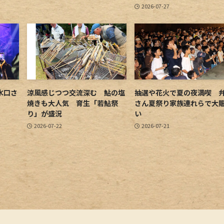
2026-07-27
水口さ
涼風感じつつ交流深む 鮎の塩
抽選や花火で夏の夜満喫 
焼きも大人気 育生「若鮎祭
さん夏祭り家族連れらで大
り」が盛況
い
2026-07-22
2026-07-21