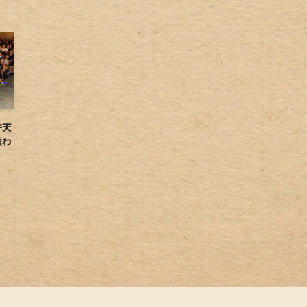
弁天
賑わ