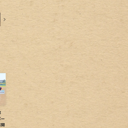
球部
ボー
展開