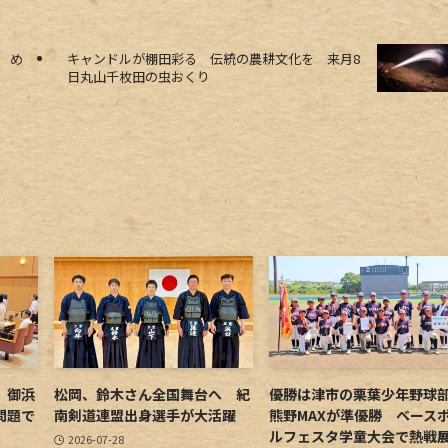
 め
キャンドルが棚田彩る 伝統の農耕文化を 来月8
日丸山千枚田の虫おくり
 御浜
松岡、鈴木さん全国舞台へ 紀
優勝は津市の栗葉少年野
問題で
南剣道連盟出身選手が大活躍
熊野MAXが準優勝 ベース
ルフェスタ学童大会で熱戦
2026-07-28