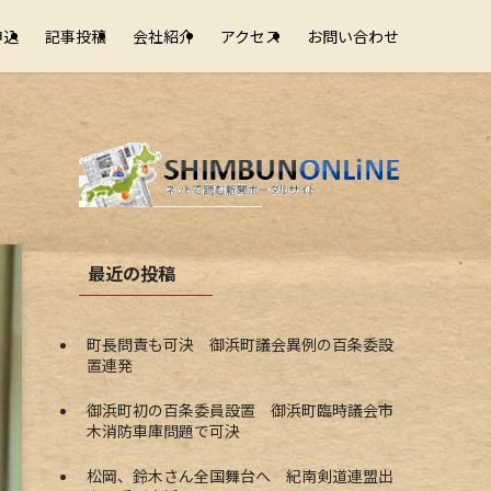
申込
記事投稿
会社紹介
アクセス
お問い合わせ
最近の投稿
町長問責も可決 御浜町議会異例の百条委設
置連発
御浜町初の百条委員設置 御浜町臨時議会市
木消防車庫問題で可決
松岡、鈴木さん全国舞台へ 紀南剣道連盟出