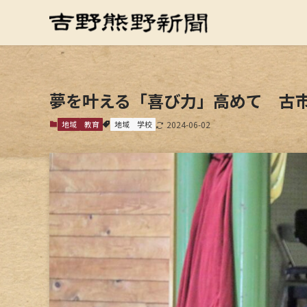
夢を叶える「喜び力」高めて 古
地域
教育
地域
学校
2024-06-02