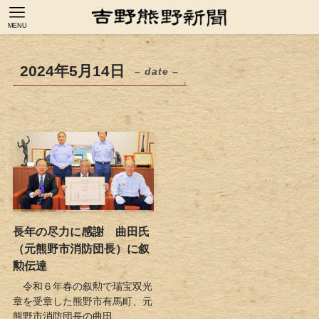
MENU
2024年5月14日
– date –
長年の尽力に感謝 曲田氏
（元熊野市消防団長）に叙
勲伝達
令和６年春の叙勲で瑞宝双光
章を受章した熊野市有馬町、元
熊野市消防団長の曲田...