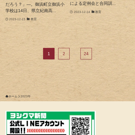
による定例会と合同訓...
だろう？」―。御浜町立御浜小
学校は14日、県立紀南高...
2023-12-14
教育
2023-12-15
教育
1
2
...
24
ホーム
2023年