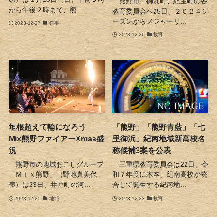
熊野市、御浜町、紀宝町の各
から午後２時まで、熊...
教育委員会へ25日、２０２４シ
ーズンからメジャーリ...
2023-12-27
祭事
2023-12-26
教育
垣根超えて輪になろう
「熊野」「熊野青藍」「七
Mix熊野ファイアーXmas盛
里御浜」紀南地域新高校名
況
称候補3案を公表
熊野市の地域おこしグループ
三重県教育委員会は22日、令
「Ｍｉｘ熊野」（野地真美代
和７年度に木本、紀南高校が統
表）は23日、井戸町の河...
合して誕生する紀南地...
2023-12-25
地域
2023-12-23
教育