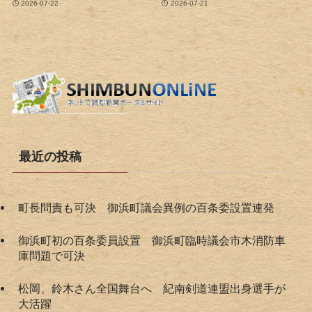
2026-07-22
2026-07-21
最近の投稿
町長問責も可決 御浜町議会異例の百条委設置連発
御浜町初の百条委員設置 御浜町臨時議会市木消防車
庫問題で可決
松岡、鈴木さん全国舞台へ 紀南剣道連盟出身選手が
大活躍