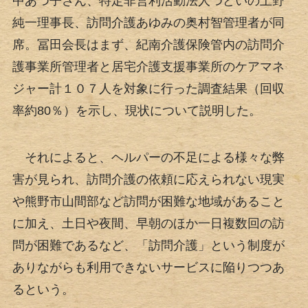
中あつ子さん、特定非営利活動法人つどいの上野
純一理事長、訪問介護あゆみの奥村智管理者が同
席。冨田会長はまず、紀南介護保険管内の訪問介
護事業所管理者と居宅介護支援事業所のケアマネ
ジャー計１０７人を対象に行った調査結果（回収
率約80％）を示し、現状について説明した。
それによると、ヘルパーの不足による様々な弊
害が見られ、訪問介護の依頼に応えられない現実
や熊野市山間部など訪問が困難な地域があること
に加え、土日や夜間、早朝のほか一日複数回の訪
問が困難であるなど、「訪問介護」という制度が
ありながらも利用できないサービスに陥りつつあ
るという。