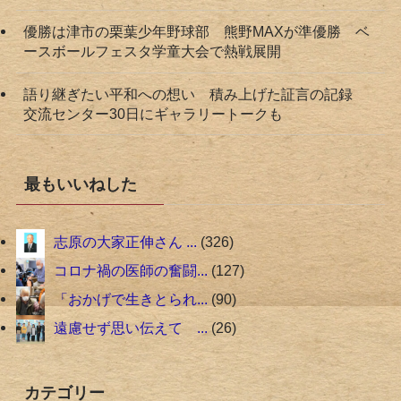
優勝は津市の栗葉少年野球部 熊野MAXが準優勝 ベ
ースボールフェスタ学童大会で熱戦展開
語り継ぎたい平和への想い 積み上げた証言の記録
交流センター30日にギャラリートークも
最もいいねした
志原の大家正伸さん ...
326
コロナ禍の医師の奮闘...
127
「おかげで生きとられ...
90
遠慮せず思い伝えて ...
26
カテゴリー