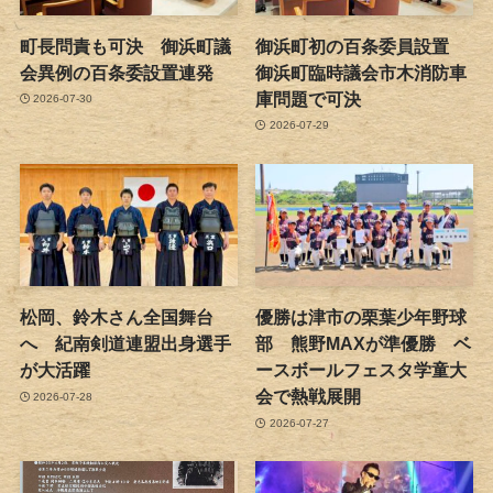
町長問責も可決 御浜町議
御浜町初の百条委員設置
会異例の百条委設置連発
御浜町臨時議会市木消防車
庫問題で可決
2026-07-30
2026-07-29
松岡、鈴木さん全国舞台
優勝は津市の栗葉少年野球
へ 紀南剣道連盟出身選手
部 熊野MAXが準優勝 ベ
が大活躍
ースボールフェスタ学童大
会で熱戦展開
2026-07-28
2026-07-27