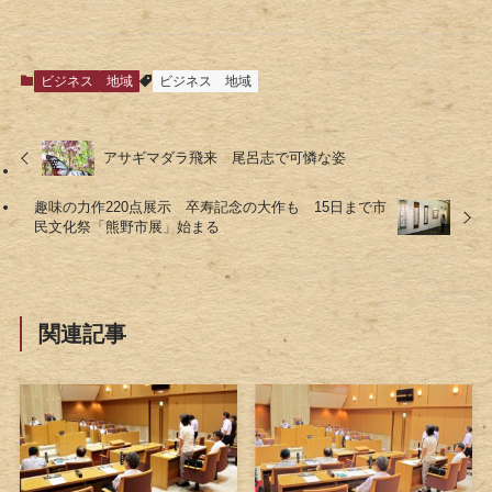
ビジネス
地域
ビジネス
地域
アサギマダラ飛来 尾呂志で可憐な姿
趣味の力作220点展示 卒寿記念の大作も 15日まで市
民文化祭「熊野市展」始まる
関連記事