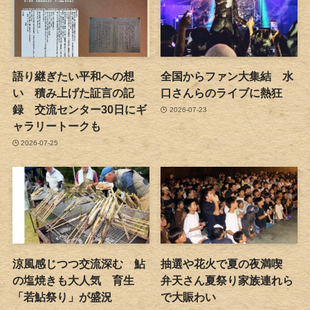
語り継ぎたい平和への想
全国からファン大集結 水
い 積み上げた証言の記
口さんらのライブに熱狂
録 交流センター30日にギ
2026-07-23
ャラリートークも
2026-07-25
涼風感じつつ交流深む 鮎
抽選や花火で夏の夜満喫
の塩焼きも大人気 育生
弁天さん夏祭り家族連れら
「若鮎祭り」が盛況
で大賑わい