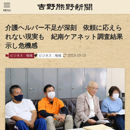
MENU
介護ヘルパー不足が深刻 依頼に応えら
れない現実も 紀南ケアネット調査結果
示し危機感
2023-10-15
ビジネス
地域
ビジネス
地域