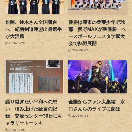
松岡、鈴木さん全国舞台
優勝は津市の栗葉少年野球
へ 紀南剣道連盟出身選手
部 熊野MAXが準優勝 ベ
が大活躍
ースボールフェスタ学童大
会で熱戦展開
2026-07-28
2026-07-27
語り継ぎたい平和への想
全国からファン大集結 水
い 積み上げた証言の記
口さんらのライブに熱狂
録 交流センター30日にギ
2026-07-23
ャラリートークも
2026-07-25