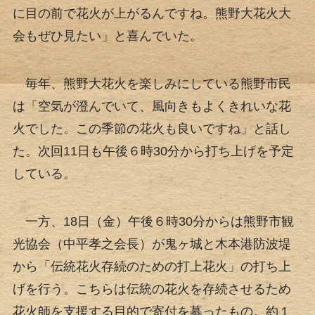
に目の前で花火が上がるんですね。熊野大花火大
会もぜひ見たい」と喜んでいた。
毎年、熊野大花火を楽しみにしている熊野市民
は「空気が澄んでいて、風向きもよくきれいな花
火でした。この季節の花火も良いですね」と話し
た。次回11日も午後６時30分から打ち上げを予定
している。
一方、18日（金）午後６時30分からは熊野市観
光協会（中平孝之会長）が鬼ヶ城と木本港防波堤
から「伝統花火存続のための打上花火」の打ち上
げを行う。こちらは伝統の花火を存続させるため
花火師を支援する目的で寄付を募ったもの。約１