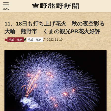
MENU
11、18日も打ち上げ花火 秋の夜空彩る
大輪 熊野市 くまの観光PR花火好評
2022-11-10
地域
観光
地域
観光