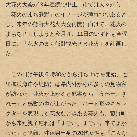
大花火大会が３年連続で中止。市では人々から
「花火のまち熊野」のイメージが薄れつつあると
し、来年の熊野大花火大会再開に向けて、花火の
まちをＰＲしようと今月４、11日のいずれも金曜
日に、「花火のまち熊野観光ＰＲ花火」を計画し
た。
この日は午後６時30分から打ち上げを開始。七
里御浜海岸や堤防には県内外からの多くの見物客
が訪れた。花火が上がると観客から「うわー、き
れー」と感動の声が上がった。ハート形やキャラ
クターを表現した花火など趣ある花火も。菰野町
から来た親子連れは「すごい、すごい。来てよか
った」と笑顔。沖縄県出身の20代女性も「こんな