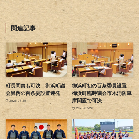
関連記事
町長問責も可決 御浜町議
御浜町初の百条委員設置
会異例の百条委設置連発
御浜町臨時議会市木消防車
庫問題で可決
2026-07-30
2026-07-29