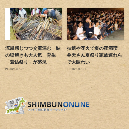
涼風感じつつ交流深む 鮎
抽選や花火で夏の夜満喫
の塩焼きも大人気 育生
弁天さん夏祭り家族連れら
「若鮎祭り」が盛況
で大賑わい
2026-07-22
2026-07-21