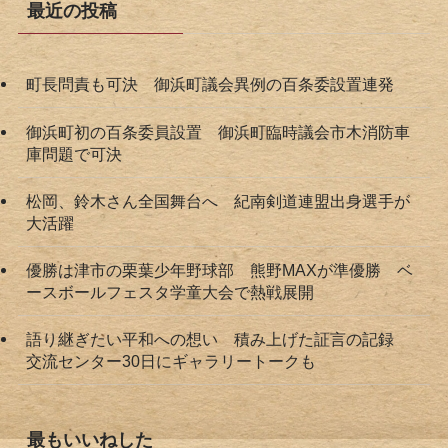
最近の投稿
町長問責も可決 御浜町議会異例の百条委設置連発
御浜町初の百条委員設置 御浜町臨時議会市木消防車
庫問題で可決
松岡、鈴木さん全国舞台へ 紀南剣道連盟出身選手が
大活躍
優勝は津市の栗葉少年野球部 熊野MAXが準優勝 ベ
ースボールフェスタ学童大会で熱戦展開
語り継ぎたい平和への想い 積み上げた証言の記録
交流センター30日にギャラリートークも
最もいいねした