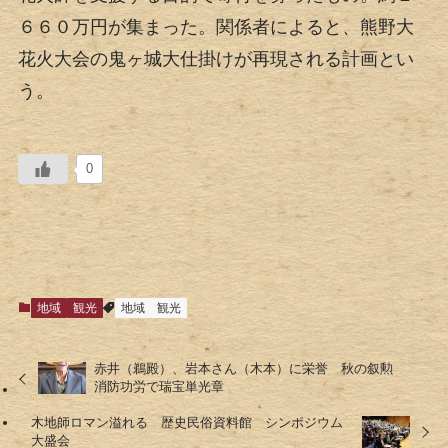
６６０万円が集まった。関係者によると、熊野大
花火大会の鬼ヶ城大仕掛けが再現される計画とい
う。
0
地域
観光
地域
観光
赤井（鵜殿）、岩本さん（木本）に栄誉 秋の叙勲
消防功労で瑞宝単光章
木地師ロマン溢れる 歴史民俗資料館 シンポジウム
大盛会