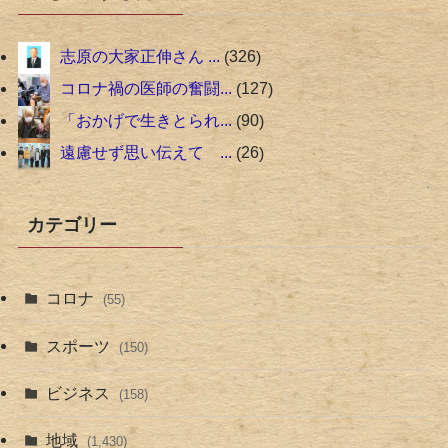
志原の大家正伸さん ...
326
コロナ禍の医師の奮闘...
127
「おかげで生きとられ...
90
遠慮せず思い伝えて ...
26
カテゴリー
コロナ
(55)
スポーツ
(150)
ビジネス
(158)
地域
(1,430)