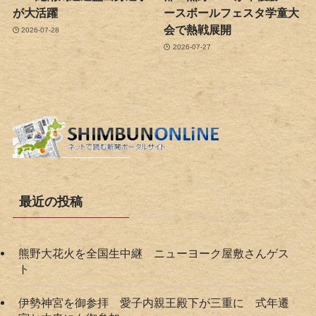
が大活躍
ースボールフェスタ学童大
会で熱戦展開
2026-07-28
2026-07-27
最近の投稿
熊野大花火を全国生中継 ニューヨーク屋敷さんゲス
ト
伊勢神宮を御参拝 愛子内親王殿下が三重に 式年遷