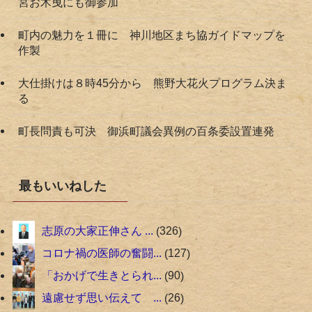
宮お木曳にも御参加
町内の魅力を１冊に 神川地区まち協ガイドマップを
作製
大仕掛けは８時45分から 熊野大花火プログラム決ま
る
町長問責も可決 御浜町議会異例の百条委設置連発
最もいいねした
志原の大家正伸さん ...
326
コロナ禍の医師の奮闘...
127
「おかげで生きとられ...
90
遠慮せず思い伝えて ...
26