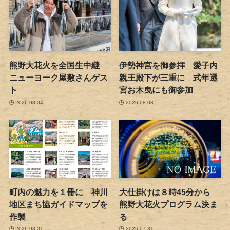
熊野大花火を全国生中継
伊勢神宮を御参拝 愛子内
ニューヨーク屋敷さんゲス
親王殿下が三重に 式年遷
ト
宮お木曳にも御参加
2026-08-04
2026-08-03
町内の魅力を１冊に 神川
大仕掛けは８時45分から
地区まち協ガイドマップを
熊野大花火プログラム決ま
作製
る
2026-08-01
2026-07-31