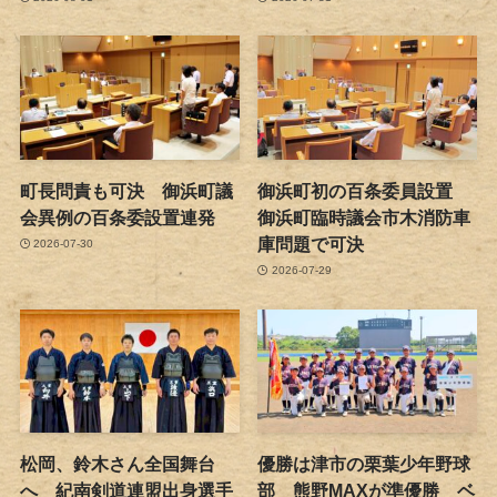
町長問責も可決 御浜町議
御浜町初の百条委員設置
会異例の百条委設置連発
御浜町臨時議会市木消防車
庫問題で可決
2026-07-30
2026-07-29
松岡、鈴木さん全国舞台
優勝は津市の栗葉少年野球
へ 紀南剣道連盟出身選手
部 熊野MAXが準優勝 ベ