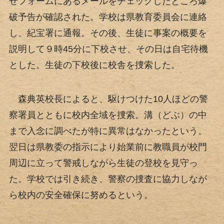
せフォームにあるメールをチェックしたところ爆
破予告が確認された。学校は県教育委員会に連絡
し、紀宝署に通報。その後、生徒に事案の概要を
説明して９時45分に下校させ、その日は自宅待機
とした。生徒の下校後に校舎を捜索した。
森典英校長によると、駆けつけた10人ほどの警
察署員とともに校内全域を捜索。溝（どぶ）の中
まで入念に調べたが特に異常はなかったという。
翌日は県教委の指示により始業前に教職員が校門
周辺に立って警戒しながら生徒の登校を見守っ
た。学校では引き続き、警察の捜査に協力しなが
ら校内の安全確保に努めるという。