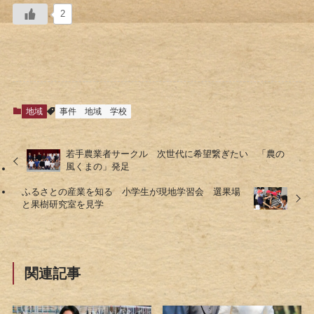
2
地域
事件
地域
学校
若手農業者サークル 次世代に希望繋ぎたい 「農の
風くまの」発足
ふるさとの産業を知る 小学生が現地学習会 選果場
と果樹研究室を見学
関連記事