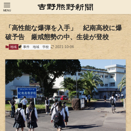
MENU
「高性能な爆弾を入手」 紀南高校に爆
破予告 厳戒態勢の中、生徒が登校
2021-10-06
地域
事件
地域
学校