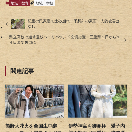
地域
教育
地域
学校
紀宝の民家裏で土砂崩れ 予想外の豪雨 人的被害は
なし
県立高校は通常登校へ リバウンド充填措置 三重県１日から１
４日まで独自に
関連記事
熊野大花火を全国生中継
伊勢神宮を御参拝 愛子内