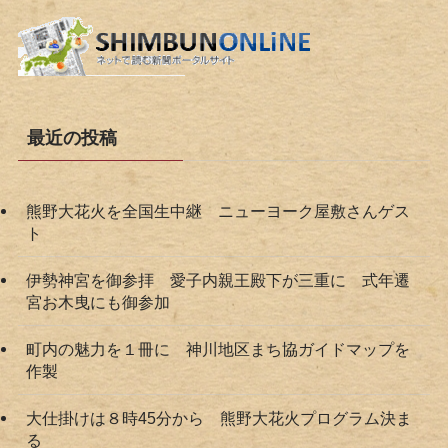
最近の投稿
熊野大花火を全国生中継 ニューヨーク屋敷さんゲス
ト
伊勢神宮を御参拝 愛子内親王殿下が三重に 式年遷
宮お木曳にも御参加
町内の魅力を１冊に 神川地区まち協ガイドマップを
作製
大仕掛けは８時45分から 熊野大花火プログラム決ま
る