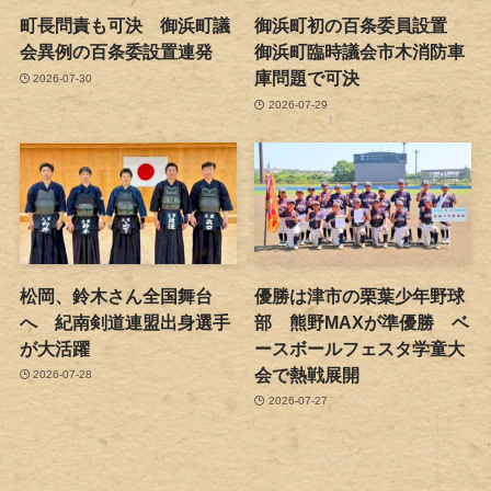
町長問責も可決 御浜町議
御浜町初の百条委員設置
会異例の百条委設置連発
御浜町臨時議会市木消防車
庫問題で可決
2026-07-30
2026-07-29
松岡、鈴木さん全国舞台
優勝は津市の栗葉少年野球
へ 紀南剣道連盟出身選手
部 熊野MAXが準優勝 ベ
が大活躍
ースボールフェスタ学童大
会で熱戦展開
2026-07-28
2026-07-27