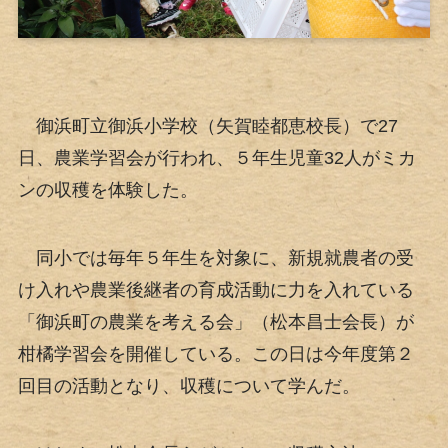
御浜町立御浜小学校（矢賀睦都恵校長）で27
日、農業学習会が行われ、５年生児童32人がミカ
ンの収穫を体験した。
同小では毎年５年生を対象に、新規就農者の受
け入れや農業後継者の育成活動に力を入れている
「御浜町の農業を考える会」（松本昌士会長）が
柑橘学習会を開催している。この日は今年度第２
回目の活動となり、収穫について学んだ。