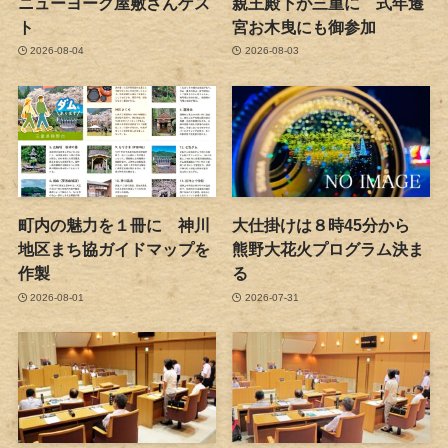
ニューヨーク屋敷さんゲス
親王殿下が三重に 式年遷
ト
宮お木曳にも御参加
2026-08-04
2026-08-03
町内の魅力を１冊に 神川
大仕掛けは８時45分から
地区まち協ガイドマップを
熊野大花火プログラム決ま
作製
る
2026-08-01
2026-07-31