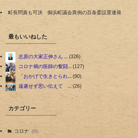
町長問責も可決 御浜町議会異例の百条委設置連発
最もいいねした
志原の大家正伸さん ...
326
コロナ禍の医師の奮闘...
127
「おかげで生きとられ...
90
遠慮せず思い伝えて ...
26
カテゴリー
コロナ
(55)