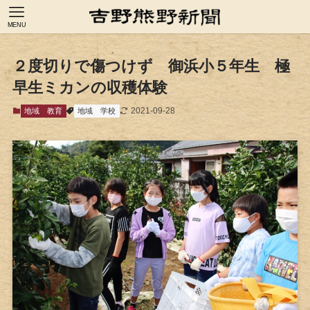
MENU
２度切りで傷つけず 御浜小５年生 極
早生ミカンの収穫体験
2021-09-28
地域
教育
地域
学校