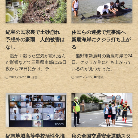
紀宝の民家裏で土砂崩れ
住民らの連携で無事海へ
予想外の豪雨 人的被害は
新鹿海岸にクジラ打ち上が
なし
る
温かく湿った空気が流れ込ん
熊野市新鹿町の新鹿海岸で24
だ影響などで三重県南部は25日
日、クジラが岸に打ち上がって
夜から26日にかけ、予...
いるのが見つかった。...
2021-09-27
災害
2021-09-25
地域
紀南地域高等学校活性化推
秋の全国交通安全運動スタ