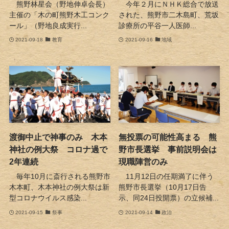
熊野林星会（野地伸卓会長）
今年２月にＮＨＫ総合で放送
主催の「木の町熊野木工コンク
された、熊野市二木島町、荒坂
ール」（野地良成実行...
診療所の平谷一人医師...
2021-09-18
教育
2021-09-16
地域
渡御中止で神事のみ 木本
無投票の可能性高まる 熊
神社の例大祭 コロナ過で
野市長選挙 事前説明会は
2年連続
現職陣営のみ
毎年10月に斎行される熊野市
11月12日の任期満了に伴う
木本町、木本神社の例大祭は新
熊野市長選挙（10月17日告
型コロナウイルス感染...
示、同24日投開票）の立候補...
2021-09-15
祭事
2021-09-14
政治