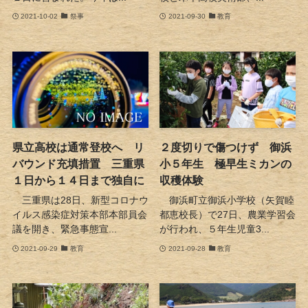
2021-10-02
祭事
2021-09-30
教育
県立高校は通常登校へ リ
２度切りで傷つけず 御浜
バウンド充填措置 三重県
小５年生 極早生ミカンの
１日から１４日まで独自に
収穫体験
三重県は28日、新型コロナウ
御浜町立御浜小学校（矢賀睦
イルス感染症対策本部本部員会
都恵校長）で27日、農業学習会
議を開き、緊急事態宣...
が行われ、５年生児童3...
2021-09-29
教育
2021-09-28
教育