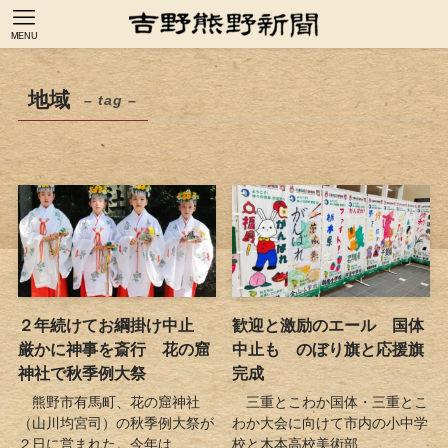
MENU
地域
– tag –
２年続けてお綱掛け中止
歓迎と激励のエール 国体
厳かに神事を斎行 花の窟
中止も のぼり旗と応援旗
神社で秋季例大祭
完成
熊野市有馬町、花の窟神社
三重とこわか国体・三重とこ
（山川均宮司）の秋季例大祭が
わか大会に向けて市内の小中学
２日に営まれた。今年は...
校と木本高校美術部、...