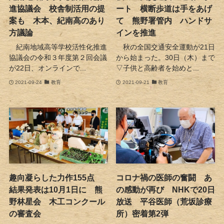
進協議会 校舎制活用の提
ート 横断歩道は手をあげ
案も 木本、紀南高のあり
て 熊野署管内 ハンドサ
方議論
インを推進
紀南地域高等学校活性化推進
秋の全国交通安全運動が21日
協議会の令和３年度第２回会議
から始まった。30日（木）まで
が22日、オンラインで...
▽子供と高齢者を始めと...
2021-09-24
教育
2021-09-21
教育
趣向凝らした力作155点
コロナ禍の医師の奮闘 あ
結果発表は10月1日に 熊
の感動が再び NHKで20日
野林星会 木工コンクール
放送 平谷医師（荒坂診療
の審査会
所）密着第2弾