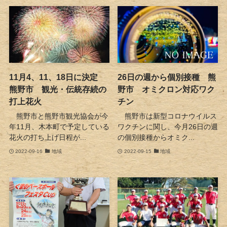
11月4、11、18日に決定
26日の週から個別接種 熊
熊野市 観光・伝統存続の
野市 オミクロン対応ワク
打上花火
チン
熊野市と熊野市観光協会が今
熊野市は新型コロナウイルス
年11月、木本町で予定している
ワクチンに関し、今月26日の週
花火の打ち上げ日程が...
の個別接種からオミク...
2022-09-16
地域
2022-09-15
地域