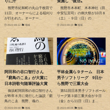
りに汗
策施し〝復活〟
熊野市紀和町の丸山千枚田で
熊野市木本町、木本神社（田
11日、オーナーらによる稲刈り
中安弘宮司）の例大祭が10月８
が行われた。オーナー...
（土）・９日（日）の...
2022-09-12
地域
2022-09-10
地域
阿田和の谷口智行さん
平林金属ら９チーム 日本
『窮鳥のこゑ』が大賞に
男子ソフトリーグ 9日か
日本詩歌句随筆評論大賞
ら熊野で三重大会
御浜町阿田和の谷口智行さん
第51回日本男子ソフトボール
が昨年８月に発行した論説『窮
リーグ第３節三重大会が９日
鳥のこゑ 熊野、魂の...
（金）から11日（日）ま...
2022-09-09
地域
2022-09-08
地域