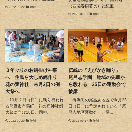
（西脇春樹署長）と紀宝...
2022-09-22
地域
2022-09-21
地域
３年ぶりのお綱掛け神事
伝統の『えびかき踊り』
へ 住民ら大しめ縄作り
尾呂志学園 地域の先輩か
花の窟神社 来月2日の例
ら教わる 25日の運動会で
大祭へ
披露
10月２日（日）に執り行われ
御浜町の尾呂志地区で今月25
る熊野市有馬町、花の窟神社例
日（日）に予定されている「尾
大祭に向け18日、同神...
呂志地区運動会」。尾...
2022-09-20
地域
2022-09-17
地域