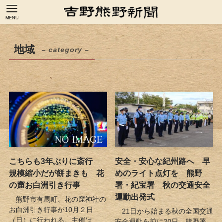
MENU
地域
– category –
こちらも3年ぶりに斎行
安全・安心な紀州路へ 早
規模縮小だが餅まきも 花
めのライト点灯を 熊野
の窟お白洲引き行事
署・紀宝署 秋の交通安全
運動出発式
熊野市有馬町、花の窟神社の
お白洲引き行事が10月２日
21日から始まる秋の全国交通
（日）に行われる。主催は...
安全運動を前に20日、熊野署