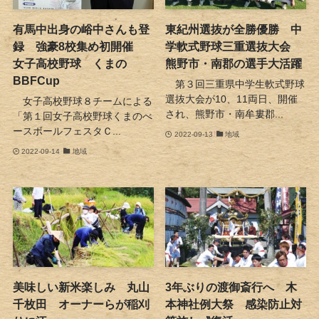
有馬中出身の峪中さんも登
東紀州選抜が全勝優勝 中
録 強豪8校集め初開催
学軟式野球三重選抜大会
女子高校野球 くまの
熊野市・南郡の選手大活躍
BBFCup
第３回三重県中学生軟式野球
選抜大会が10、11両日、開催
女子高校野球８チームによる
され、熊野市・南牟婁郡...
「第１回女子高校野球くまのべ
ースボールフェスタＣ...
2022-09-13
地域
2022-09-14
地域
美味しい新米楽しみ 丸山
3年ぶりの渡御斎行へ 木
千枚田 オーナーらが稲刈
本神社例大祭 感染防止対