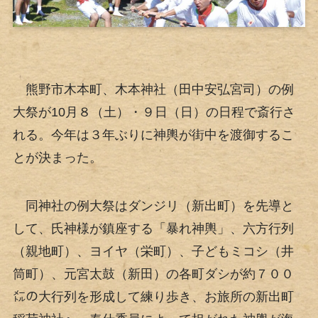
熊野市木本町、木本神社（田中安弘宮司）の例
大祭が10月８（土）・９日（日）の日程で斎行さ
れる。今年は３年ぶりに神輿が街中を渡御するこ
とが決まった。
同神社の例大祭はダンジリ（新出町）を先導と
して、氏神様が鎮座する「暴れ神輿」、六方行列
（親地町）、ヨイヤ（栄町）、子どもミコシ（井
筒町）、元宮太鼓（新田）の各町ダシが約７００
㍍の大行列を形成して練り歩き、お旅所の新出町