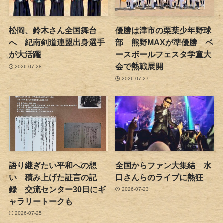
松岡、鈴木さん全国舞台
優勝は津市の栗葉少年野球
へ 紀南剣道連盟出身選手
部 熊野MAXが準優勝 ベ
が大活躍
ースボールフェスタ学童大
会で熱戦展開
2026-07-28
2026-07-27
語り継ぎたい平和への想
全国からファン大集結 水
い 積み上げた証言の記
口さんらのライブに熱狂
録 交流センター30日にギ
2026-07-23
ャラリートークも
2026-07-25