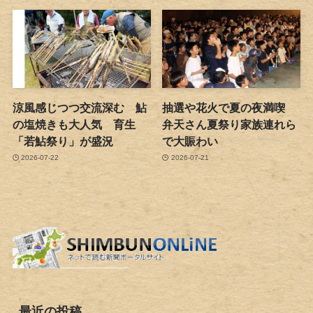
涼風感じつつ交流深む 鮎
抽選や花火で夏の夜満喫
の塩焼きも大人気 育生
弁天さん夏祭り家族連れら
「若鮎祭り」が盛況
で大賑わい
2026-07-22
2026-07-21
最近の投稿