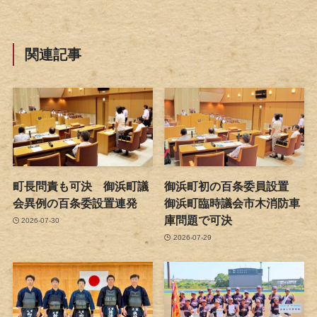
関連記事
町長問責も可決 御浜町議
御浜町初の百条委員設置
会異例の百条委設置連発
御浜町臨時議会市木消防車
庫問題で可決
2026-07-30
2026-07-29