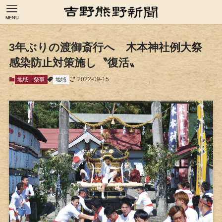
MENU
3年ぶりの渡御斎行へ 木本神社例大祭
感染防止対策施し〝復活〟
2022-09-15
地域
祭事
地域