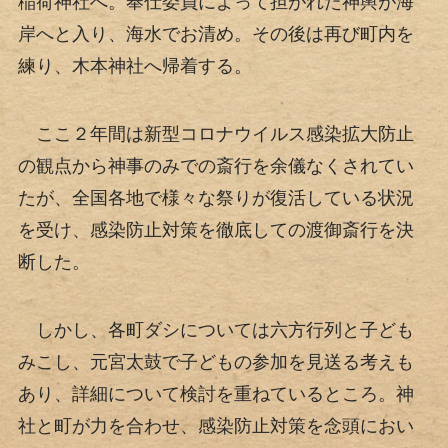
稲荷神社へ。奉仕委員によって担がれた神輿が海
岸へと入り、海水でお清め。その後は再び町内を
練り、木本神社へ帰着する。
ここ２年間は新型コロナウイルス感染拡大防止
の観点から神事のみでの斎行を余儀なくされてい
たが、全国各地で様々な祭りが復活している状況
を受け、感染防止対策を徹底しての渡御斎行を決
断した。
しかし、各町ダシについては六方行列と子ども
みこし、元宮太鼓で子どもの参加を見送る考えも
あり、詳細について検討を重ねているところ。神
社と町が力を合わせ、感染防止対策を念頭におい