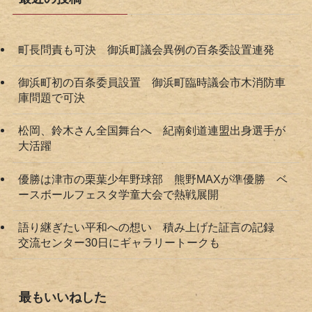
町長問責も可決 御浜町議会異例の百条委設置連発
御浜町初の百条委員設置 御浜町臨時議会市木消防車
庫問題で可決
松岡、鈴木さん全国舞台へ 紀南剣道連盟出身選手が
大活躍
優勝は津市の栗葉少年野球部 熊野MAXが準優勝 ベ
ースボールフェスタ学童大会で熱戦展開
語り継ぎたい平和への想い 積み上げた証言の記録
交流センター30日にギャラリートークも
最もいいねした