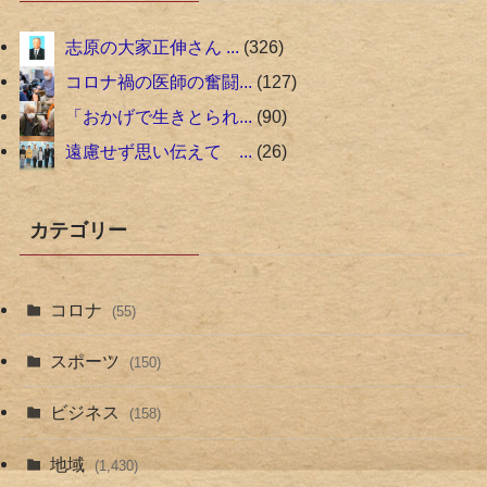
志原の大家正伸さん ...
326
コロナ禍の医師の奮闘...
127
「おかげで生きとられ...
90
遠慮せず思い伝えて ...
26
カテゴリー
コロナ
(55)
スポーツ
(150)
ビジネス
(158)
地域
(1,430)