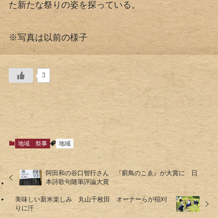
た新たな祭りの姿を探っている。
※写真は以前の様子
3
地域
祭事
地域
阿田和の谷口智行さん 『窮鳥のこゑ』が大賞に 日
本詩歌句随筆評論大賞
美味しい新米楽しみ 丸山千枚田 オーナーらが稲刈
りに汗