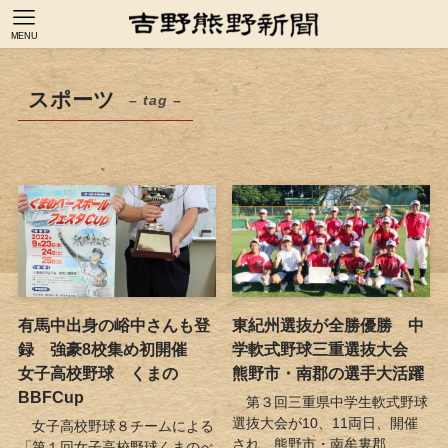
MENU
スポーツ
– tag –
有馬中出身の峪中さんも登
東紀州選抜が全勝優勝 中
録 強豪8校集め初開催
学軟式野球三重選抜大会
女子高校野球 くまの
熊野市・南郡の選手大活躍
BBFCup
第３回三重県中学生軟式野球
選抜大会が10、11両日、開催
女子高校野球８チームによる
され、熊野市・南牟婁郡...
「第１回女子高校野球くまのべ