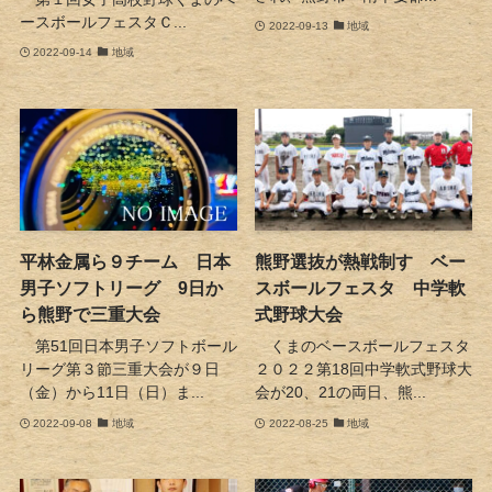
ースボールフェスタＣ...
2022-09-13
地域
2022-09-14
地域
平林金属ら９チーム 日本
熊野選抜が熱戦制す ベー
男子ソフトリーグ 9日か
スボールフェスタ 中学軟
ら熊野で三重大会
式野球大会
第51回日本男子ソフトボール
くまのベースボールフェスタ
リーグ第３節三重大会が９日
２０２２第18回中学軟式野球大
（金）から11日（日）ま...
会が20、21の両日、熊...
2022-09-08
地域
2022-08-25
地域