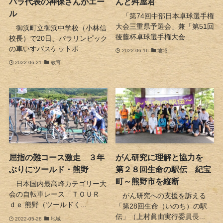
パラ代表の神保さんがエー
んと舛屋君
ル
「第74回中部日本卓球選手権
大会三重県予選会」兼「第51回
御浜町立御浜中学校（小林信
後藤杯卓球選手権大会...
校長）で20日、パラリンピック
の車いすバスケットボ...
2022-06-16
地域
2022-06-21
教育
屈指の難コース激走 ３年
がん研究に理解と協力を
ぶりにツールド・熊野
第２８回生命の駅伝 紀宝
町～熊野市を縦断
日本国内最高峰カテゴリー大
会の自転車レース「ＴＯＵＲ
がん研究への支援を訴える
ｄｅ 熊野（ツールドく...
「第28回生命（いのち）の駅
伝」（上村眞由実行委員長...
2022-05-28
地域