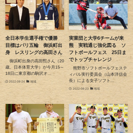
全日本学生選手権で優勝
実業団と大学6チームが来
目標はパリ五輪 御浜町出
熊 実戦通じ強化図る ソ
身 レスリングの高田さん
フトボールフェス 25日ま
でトップチャレンジ
御浜町出身の高田煕さん（20
歳、日本体育大学）が今月15～
熊野市ソフトボールフェステ
18日に東京都の駒沢オ...
ィバル実行委員会（山本洋信会
長）による女子ソフト...
2022-08-24
地域
2022-08-23
地域