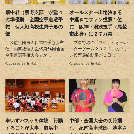
畑中君（熊野支部）が堂々
オールスター出場決まる
の準優勝 全国空手道選手
中継ぎでファン投票１位
権 個人戦高校生男子形の
に 阪神・湯浅投手（尾鷲
部
市出身）に２７万票
公益社団法人日本空手協会主
プロ野球の「マイナビオール
催「内閣総理大臣杯第64回全国
スターゲーム２０２２」のファ
空手道選手権大会」が...
ン投票最終結果が６日...
2022-07-14
地域
2022-07-07
地域
車いすバスケを体験 行動
中部・全国大会の切符掴
することが大事 御浜中
む 紀南高卓球部 池本さ