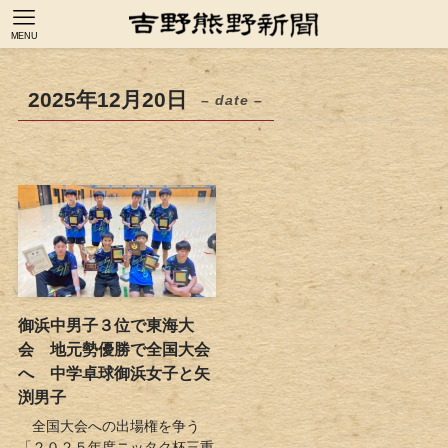
MENU
2025年12月20日
– date –
御浜中男子３位で東海大
会 地元勢優勝で全国大会
へ 中学卓球御浜女子と矢
渕男子
全国大会への出場権を争う
「２０２５年度ニッタク杯三重