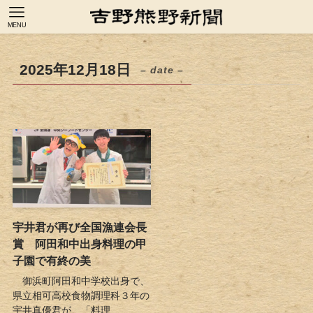
MENU
2025年12月18日
– date –
宇井君が再び全国漁連会長
賞 阿田和中出身料理の甲
子園で有終の美
御浜町阿田和中学校出身で、
県立相可高校食物調理科３年の
宇井真優君が、「料理...