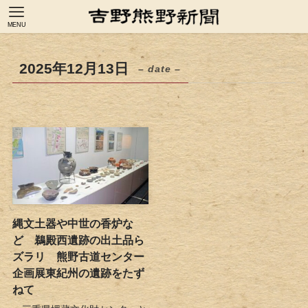
MENU
2025年12月13日
– date –
縄文土器や中世の香炉な
ど 鵜殿西遺跡の出土品ら
ズラリ 熊野古道センター
企画展東紀州の遺跡をたず
ねて