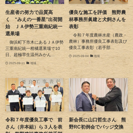
生産者の努力で品質高
優良な施工を評価 熊野農
く “みえの一番星”出荷開
林事務所眞建と犬飼さんを
始 ＪＡ伊勢三重南紀統一
表彰
選果場
令和７年度農林水産（農政・
農林）事務所優良工事表彰及び
御浜町下市木にあるＪＡ伊勢
優良工事表彰（若手部...
三重南紀統一柑橘選果場で10
日、超極早生温州みかん...
2025-09-04
地域
2025-09-11
地域
令和７年度優良工事で 前
新会長に山口哲生さん 熊
さん（井本組）ら３人を表
野RC初例会でバッジ交換