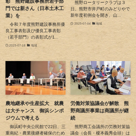
彰 熊野建設事務所若手部
熊野ロータリークラブは３
門では新さん（日本土木工
日、熊野市井戸町のみどりやで
業）を
新年度初例会を開き、山...
令和７年度熊野建設事務所優
2025-07-04
地域
良工事表彰及び優良工事表彰
（若手部門）の表彰式が1...
2025-07-18
地域
農地継承や生産拡大 就農
労働対策協議会が解散 熊
は大チャンス 御浜シンポ
野商議所事業は商議所が継
ジウムで考える
続
御浜町中央公民館で22日、三
熊野商工会議所の労務対策協
重南紀・農業後継者確保のため
議会（会長・榎本義秀会頭）は