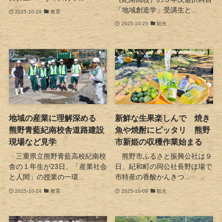
「地域創造学」受講生と...
2025-10-29
教育
2025-10-25
観光
地域の産業に理解深める
新鮮な生果楽しんで 焼き
熊野青藍紀南校舎道路建設
魚や焼酎にピッタリ 熊野
現場など見学
市新姫の収穫作業始まる
三重県立熊野青藍高校紀南校
熊野市ふるさと振興公社は９
舎の１年生が23日、「産業社会
日、紀和町の同公社長野ほ場で
と人間」の授業の一環...
市特産の香酸かんきつ...
2025-10-24
教育
2025-10-09
観光