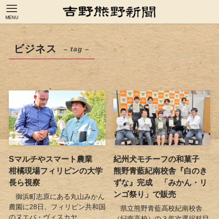
MENU
ビジネス
– tag –
Sマルチやスマート農業
紀州犬モチーフの和菓子
柑橘現場フィリピンの大学
熊野青藍紀南校舎『白のき
長ら視察
ずな』完成 「みかん・リ
ンゴ祭り」で販売
御浜町志原にある丸山みかん
農園に28日、フィリピン共和国
県立熊野青藍高校紀南校舎
のヌエバ・ヴィスカヤ...
（紀南高校）の３年次選択科目