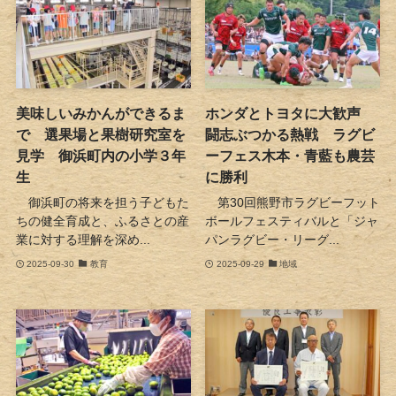
美味しいみかんができるま
ホンダとトヨタに大歓声
で 選果場と果樹研究室を
闘志ぶつかる熱戦 ラグビ
見学 御浜町内の小学３年
ーフェス木本・青藍も農芸
生
に勝利
御浜町の将来を担う子どもた
第30回熊野市ラグビーフット
ちの健全育成と、ふるさとの産
ボールフェスティバルと「ジャ
業に対する理解を深め...
パンラグビー・リーグ...
2025-09-30
教育
2025-09-29
地域