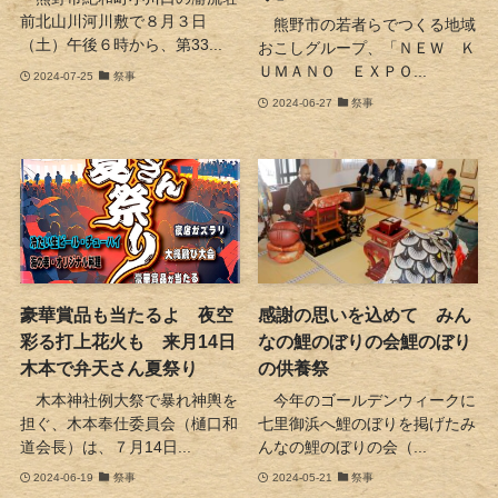
前北山川河川敷で８月３日
熊野市の若者らでつくる地域
（土）午後６時から、第33...
おこしグループ、「ＮＥＷ Ｋ
ＵＭＡＮＯ ＥＸＰＯ...
2024-07-25
祭事
2024-06-27
祭事
豪華賞品も当たるよ 夜空
感謝の思いを込めて みん
彩る打上花火も 来月14日
なの鯉のぼりの会鯉のぼり
木本で弁天さん夏祭り
の供養祭
木本神社例大祭で暴れ神輿を
今年のゴールデンウィークに
担ぐ、木本奉仕委員会（樋口和
七里御浜へ鯉のぼりを掲げたみ
道会長）は、７月14日...
んなの鯉のぼりの会（...
2024-06-19
祭事
2024-05-21
祭事