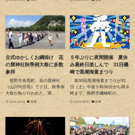
古式ゆかしくお綱掛け 花
５年ぶりに夜間開催 夏休
の窟神社秋季例大祭に多数
み最終日楽しんで 31日磯
参拝
崎で黒潮海童まつり
熊野市有馬町、花の窟神社
第30回黒潮海童まつりが31
（山川均宮司）で２日、秋季例
日（土）午後５時30分から同８
大祭が執り行われた。県...
時まで、熊野市磯崎町の...
2024-10-02
祭事
2024-08-07
祭事