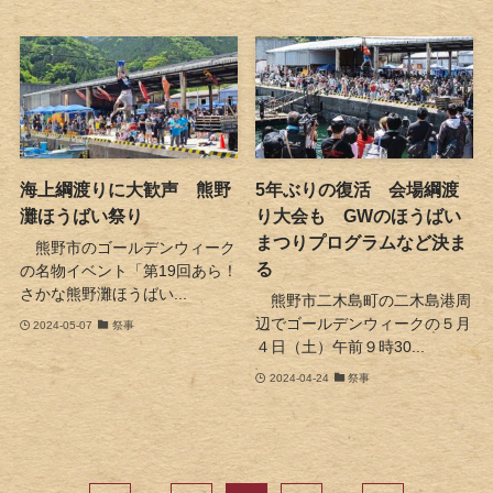
海上綱渡りに大歓声 熊野
5年ぶりの復活 会場綱渡
灘ほうばい祭り
り大会も GWのほうばい
まつりプログラムなど決ま
熊野市のゴールデンウィーク
る
の名物イベント「第19回あら！
さかな熊野灘ほうばい...
熊野市二木島町の二木島港周
辺でゴールデンウィークの５月
2024-05-07
祭事
４日（土）午前９時30...
2024-04-24
祭事