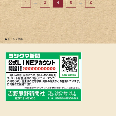
1
...
3
4
5
...
10
ホーム
祭事