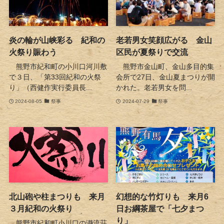
炎の輪が山峡彩る 紀和の
老若男女笑顔広がる 金山
火祭り賑わう
区民が夏祭りで交流
熊野市紀和町の小川口河川敷
熊野市金山町、金山多目的集
で３日、「第33回紀和の火祭
会所で27日、金山夏まつりが開
り」（西健作実行委員長...
かれた。老若男女を問...
2024-08-05
祭事
2024-07-29
祭事
北山砲や柱まつりも 来月
幻想的な竹灯りも 来月6
３月紀和の火祭り
日お綱茶屋で「七夕まつ
り」
熊野市紀和町小川口の瀞流荘