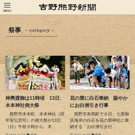
MENU
祭事
– category –
神輿渡御は11時頃 13日、
花の窟に白石奉納 賑やか
木本神社例大祭
にお白洲引き行事
熊野市木本町、木本神社（田
熊野市有馬町で６日、七里御
中安弘宮司）の例大祭が13日
浜海岸の白石を花の窟神社に奉
（日）午前９時から、木...
納する「お白洲引き行...
2024-10-12
祭事
2024-10-07
祭事